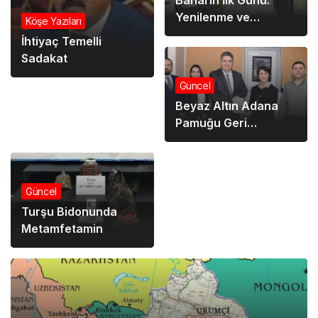
Yenilenme ve
Köşe Yazıları
Umudun Mevsimi
İhtiyaç Temelli
Başladı!
Sadakat
Güncel
Beyaz Altın Adana
Pamuğu Geri
Dönüyor!
Güncel
Turşu Bidonunda
Metamfetamin