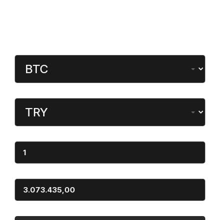
Gündeme Dair
Kripto Para Çevirici
Para Birimi
Dönüştürülen
Miktar
Sonuç