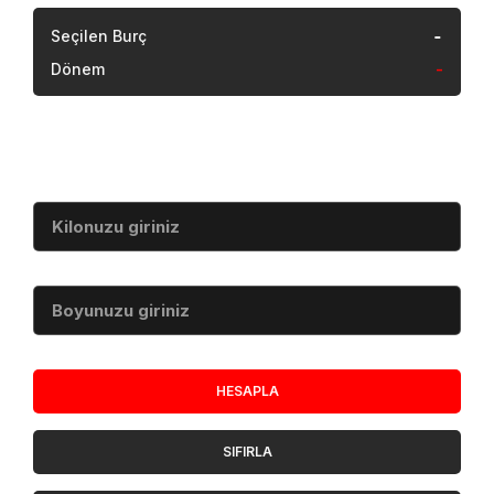
-
Seçilen Burç
Dönem
-
Vücut Kitle İndeksi
Kilo (kg)
Boy (cm)
HESAPLA
SIFIRLA