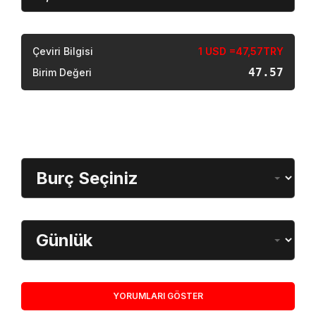
Sonuç
Çeviri Bilgisi
1 USD =47,57TRY
47.57
Birim Değeri
Burç Öğrenme
Burç Seçimi
Dönem
YORUMLARI GÖSTER