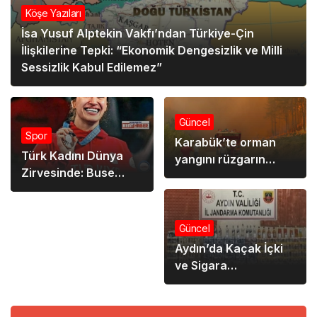
Köşe Yazıları
İsa Yusuf Alptekin Vakfı’ndan Türkiye-Çin
İlişkilerine Tepki: “Ekonomik Dengesizlik ve Milli
Sessizlik Kabul Edilemez”
Güncel
Spor
Karabük’te orman
Türk Kadını Dünya
yangını rüzgarın
Zirvesinde: Buse
etkisiyle büyüyor
Tosun Çavuşoğlu,
2024’ün En İyi Kadın
Güreşçisi Seçildi
Güncel
Aydın’da Kaçak İçki
ve Sigara
Operasyonu:
Binlerce Şişe Ele
Geçirildi