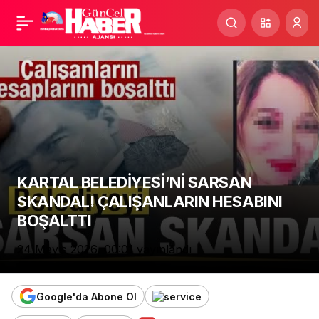
KIRMIZI BÜLTENLE
Paylaş
ARANIYORDU
Uluslararası suç örgütü
liderinin kardeşi
Pendik’te yakalandı
KARTAL BELEDİYESİ’Nİ SARSAN
SKANDAL! ÇALIŞANLARIN HESABINI
BOŞALTTI
24 Mayıs 2026, 00:01
yayınlandı
Google'da Abone Ol