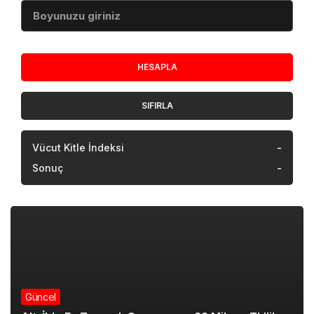
bildirildi.
SAHTE KİMLİK KULLANDIĞI İDDİASI
Soruşturma dosyasına yansıyan ilk bilgilere göre
zanlının, Türkiye’de bulunduğu süre boyunca sahte
kimlik ve farklı iletişim hatları kullandığı öne
sürüldü. Emniyet birimleri, şüphelinin bağlantıda
olduğu kişilere yönelik çalışmaların sürdüğünü
kaydetti.
Yakalanan zanlının emniyetteki işlemlerinin
ardından adliyeye sevk edilmesi beklenirken,
hakkında iade sürecinin başlatılıp başlatılmayacağı
da yürütülecek hukuki süreç sonunda netlik
kazanacak.
ORGANİZE SUÇLA MÜCADELE VURGUSU