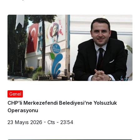
Genel
KIRMIZI BÜLTENLE ARANIYORDU Uluslararası suç
örgütü liderinin kardeşi Pendik’te yakalandı
23 Mayıs 2026 - Cts - 23:56
Genel
CHP’li Merkezefendi Belediyesi’ne Yolsuzluk