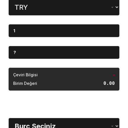
SAKARYA’DA FUHUŞ
ŞEBEKESİNE
OPERASYON: 4
TUTUKLAMA
Sakarya’da dehşet:
Annesinin katledildiğini
13 yaşındaki çocuk
bildirdi
Güvenlik kaynaklarından edinilen bilgilere göre,
şüphelinin bir süredir Türkiye’de sahte kimlikle
gizlendiği ve farklı adreslerde kalarak izini
kaybettirmeye çalıştığı belirlendi. İstanbul Emniyet
Müdürlüğü ekipleri ile ilgili birimlerin koordineli