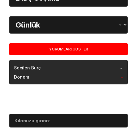
çalışması sonucu Pendik’te gerçekleştirilen
operasyonla zanlı kıskıvrak yakalandı.
Şüphelinin, Avrupa merkezli faaliyet gösteren
organize suç ağıyla bağlantılı olduğu ve
uluslararası düzeyde yürütülen soruşturmalarda
önemli isimlerden biri olarak değerlendirildiği
öğrenildi. Hakkında kırmızı bülten bulunduğu
belirtilen zanlının, özellikle uyuşturucu kaçakçılığı,
kara para aklama ve suç örgütü faaliyetleri
kapsamında arandığı ifade edildi.
Yetkililer, operasyonun yalnızca Türkiye ayağıyla
sınırlı olmadığını, farklı ülkelerin güvenlik ve
istihbarat birimleriyle ortak bilgi paylaşımı
yapıldığını açıkladı. Operasyon sırasında dijital
materyaller ile bazı belgelere de el konulduğu