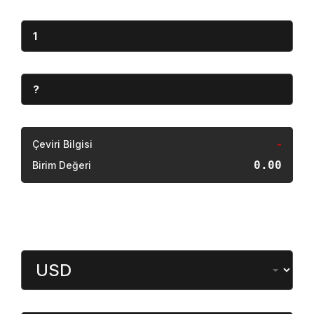
operasyon kapsamında, hakkında uluslararası
seviyede arama kararı bulunan suç örgütü liderinin
kardeşi güvenlik güçleri tarafından yakalanarak
gözaltına alındı.
Göz Atın
Osmaniye Polis Evi’nde
“Şark Köşesi” Açıldı