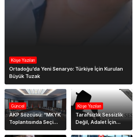
Köşe Yazıları
Ortadoğu’da Yeni Senaryo: Türkiye İçin Kurulan
Büyük Tuzak
Güncel
Köşe Yazıları
AKP Sözcüsü: “MKYK
Tarafsızlık Sessizlik
Toplantısında Seçim
Değil, Adalet İçin
Değerlendirmesi
Konuşmaktır
Yapıldı