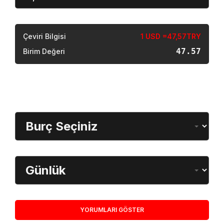
Sonuç
Çeviri Bilgisi
1 USD =47,57TRY
47.57
Birim Değeri
Burç Öğrenme
Burç Seçimi
Dönem
YORUMLARI GÖSTER