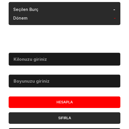
-
Seçilen Burç
Dönem
-
Vücut Kitle İndeksi
Kilo (kg)
Boy (cm)
HESAPLA
SIFIRLA