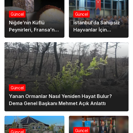
Güncel
Güncel
Niğde’nin Küflü
İstanbul’da Sahipsiz
Peynirleri, Fransa’nın
Hayvanlar İçin
Rokfor Peynirine
Toplantı Düzenlendi…
Rakip Oluyor
Güncel
Yanan Ormanlar Nasıl Yeniden Hayat Bulur?
Dema Genel Başkanı Mehmet Açık Anlattı
Güncel
Güncel