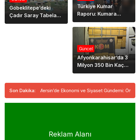
Türkiye Kumar
Göbeklitepe’deki
Raporu: Kumara
Çadır Saray Tabelası
Başlama Yaşı 15’e
Söküldü: İşletme
Düştü
Sahibi Tepkili
Güncel
Afyonkarahisar’da 3
Milyon 350 Bin Kaçak
Makaron Ele Geçirildi
ılıyor
Son Dakika:
Mersin’de Ekonomi ve Siyaset Gündemi: Önemli İsimler 
Reklam Alanı