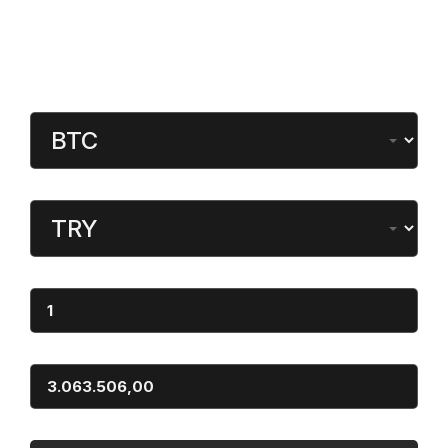
Gündeme Dair
Kripto Para Çevirici
Para Birimi
Dönüştürülen
Miktar
Sonuç