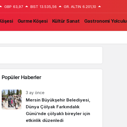
GBP
63,97
BIST
13.535,56
GR. ALTIN
6.201,10
Köşesi
Gurme Köşesi
Kültür Sanat
Gastronomi Yolcul
Yazarlarımız
Popüler Haberler
3 ay önce
Mersin Büyükşehir Belediyesi,
Dünya Çölyak Farkındalık
Günü’nde çölyaklı bireyler için
etkinlik düzenledi