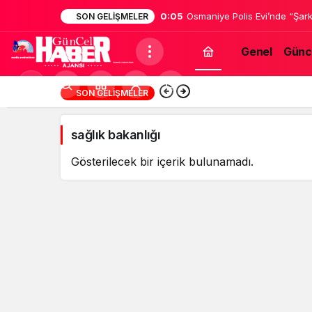
0:05
Osmaniye Polis Evi’nde “Şark
SON GELIŞMELER
Genel
Günc
sağlık
Mod
16:46
Suriyeli Kadının G
SON GELIŞMELER
bakanlığı
değiştir
Haberleri
sağlık bakanlığı
Gösterilecek bir içerik bulunamadı.