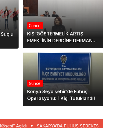
Güncel
KIŞ“GÖSTERMELİK ARTIŞ
 Suçlu
EMEKLİNİN DERDİNE DERMAN
OLMADI”
Güncel
Konya Seydişehir’de Fuhuş
Operasyonu: 1 Kişi Tutuklandı!
SAKARYA’DA FUHUŞ ŞEBEKESİNE OPERASYON: 4 TUTUK