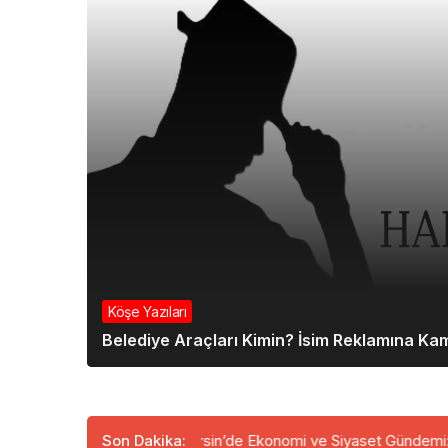
Köşe Yazıları
Belediye Araçları Kimin? İsim Reklamına Ka
ılıyor
Mersin’de Ekonomi ve Siyaset Gündemi: Önemli İsimler 
Son Dakika: