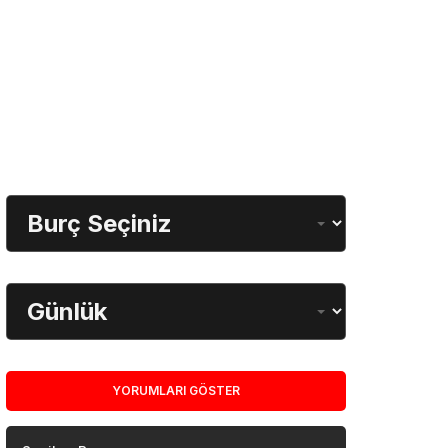
Gündeme Dair
Burç Öğrenme
Burç Seçimi
Dönem
YORUMLARI GÖSTER