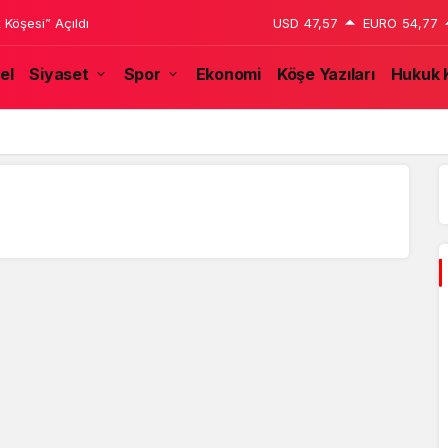
 Köşesi” Açıldı
USD
47,57
EURO
54,77
el
Siyaset
Spor
Ekonomi
Köşe Yazıları
Hukuk 
özünden: Halep’ten Kaçış