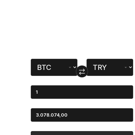
Kurumsal
Bağlantı
Kripto Para Çevirici
Para Birimi
Dönüştürülen
Miktar
Sonuç