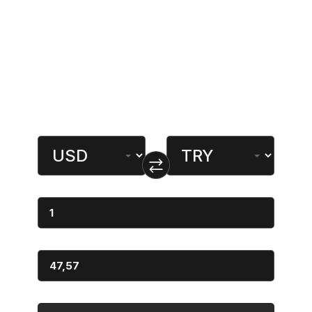
lar
Popüler Sayfalar
Döviz Çevirici
Miktar
Dönüştürülen
Miktar
Sonuç