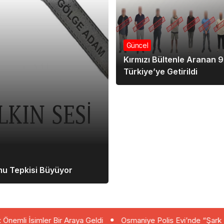
Güncel
Kırmızı Bültenle Aranan 9
Türkiye’ye Getirildi
mu Tepkisi Büyüyor
Bir Araya Geldi
Osmaniye Polis Evi’nde “Şark Köşesi” Açıldı