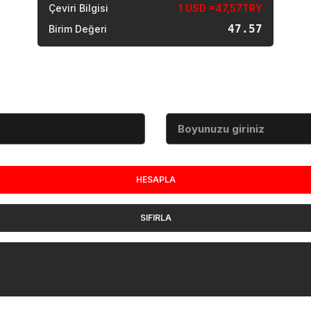
Çeviri Bilgisi
1 USD =47,57TRY
47.57
Birim Değeri
Boy (cm)
HESAPLA
SIFIRLA