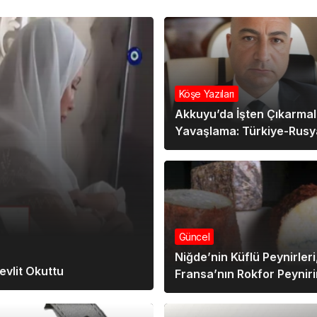
Köşe Yazıları
Akkuyu’da İşten Çıkarmal
Yavaşlama: Türkiye-Rusy
İlişkilerinde Çatlak Mı?
Güncel
Niğde’nin Küflü Peynirleri
evlit Okuttu
Fransa’nın Rokfor Peynir
Rakip Oluyor