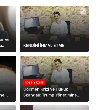
ar ve
a
KENDİNİ İHMAL ETME
Köşe Yazıları
,
Göçmen Krizi ve Hukuk
ine
Skandalı: Trump Yönetimine
Sert Tepkiler