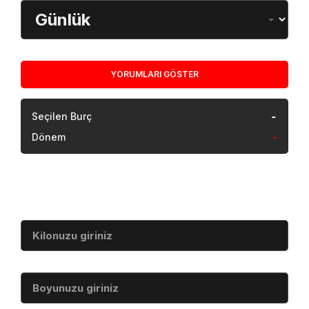
Dönem
YORUMLARI GÖSTER
-
Seçilen Burç
Dönem
-
Vücut Kitle İndeksi
Kilo (kg)