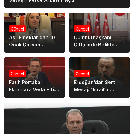
Güncel
Güncel
Aslı Emektar’dan 10
Cumhurbaşkanı
Ocak Çalışan
Çiftçilerle Birlikte
Gazeteciler Günü
Ramazan İftarında
Mesajı
Buluştu
Güncel
Güncel
Fatih Portakal
Erdoğan’dan Sert
Ekranlara Veda Etti:
Mesaj: “İsrail’in
“Mesleğe Nokta mı,
Politikaları Tüm
Virgül mü?”
Bölgeyi Tehlikeye
Atıyor”