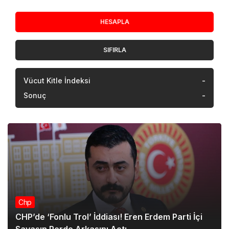
Boy (cm)
HESAPLA
SIFIRLA
Vücut Kitle İndeksi
-
Sonuç
-
Chp
CHP’de ‘Fonlu Trol’ İddiası! Eren Erdem Parti İçi
Savaşın Perde Arkasını Açtı