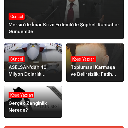
Güncel
Mersin’de İmar Krizi: Erdemli’de Şüpheli Ruhsatlar
Gündemde
Güncel
Köşe Yazıları
ASELSAN’dan 40
Toplumsal Karmaşa
Milyon Dolarlık
ve Belirsizlik: Fatih
Yatırım: Elektro-Optik
Baba’nın Almanya
FLIR Üretim Tesisi
Deneyimi Üzerinden
Açıldı
Bir Bakış
Köşe Yazıları
Gerçek Zenginlik
Nerede?