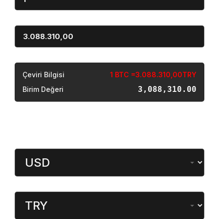
Miktar
Sonuç
Çeviri Bilgisi
1 BTC =3.088.310,00TRY
3,088,310.00
Birim Değeri
Döviz Çevirici
Miktar