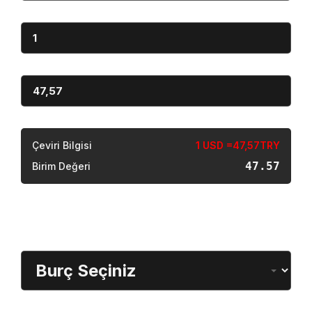
Dönüştürülen
Miktar
Sonuç
Çeviri Bilgisi
1 USD =47,57TRY
47.57
Birim Değeri
Burç Öğrenme
Burç Seçimi