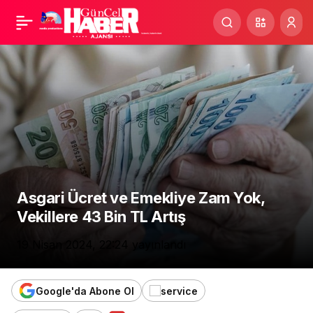
Kırmızı Orman
Paylaş
Karıncalarıyla Biyolojik
Mücadelesi…
Asgari Ücret ve Emekliye Zam Yok,
Vekillere 43 Bin TL Artış
19 Nisan 2024, 22:24
yayınlandı
Google'da Abone Ol