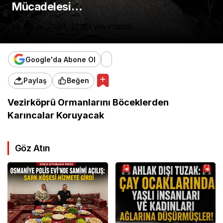
Mücadelesi…
19 Nisan 2024, 22:20
yayınlandı
Google'da Abone Ol
Paylaş
Beğen
Vezirköprü Ormanlarını Böceklerden
Karıncalar Koruyacak
Göz Atın