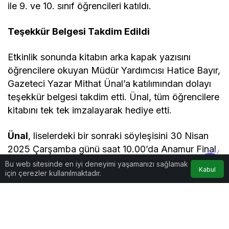
ile 9. ve 10. sınıf öğrencileri katıldı.
Teşekkür Belgesi Takdim Edildi
Etkinlik sonunda kitabın arka kapak yazısını
öğrencilere okuyan Müdür Yardımcısı Hatice Bayır,
Gazeteci Yazar Mithat Ünal’a katılımından dolayı
teşekkür belgesi takdim etti. Ünal, tüm öğrencilere
kitabını tek tek imzalayarak hediye etti.
Ünal
, liselerdeki bir sonraki söyleşisini 30 Nisan
2025 Çarşamba günü saat 10.00’da Anamur Final
Anadolu Lisesi’nde gerçekleştireceğini duyurdu.
Bu web sitesinde en iyi deneyimi yaşamanızı sağlamak
Kabul
için çerezler kullanılmaktadır.
Hazırlayan: GHA – Güncel Haber Ajansı /
Anamur
Muhabir: Ayşegül DOĞAN