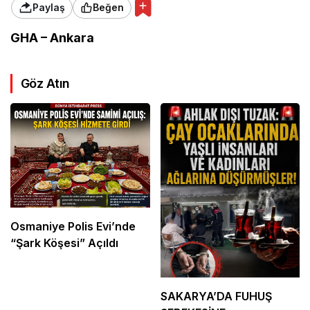
Paylaş
Beğen
GHA – Ankara
Göz Atın
Osmaniye Polis Evi’nde
“Şark Köşesi” Açıldı
SAKARYA’DA FUHUŞ