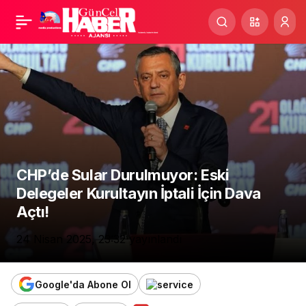
Gazeteci-Yazar Mithat
Paylaş
Ünal, AN Kitabıyla
Gençlerle Buluştu
CHP’de Sular Durulmuyor: Eski
Delegeler Kurultayın İptali İçin Dava
Açtı!
24 Nisan 2025, 23:32
yayınlandı
Google'da Abone Ol