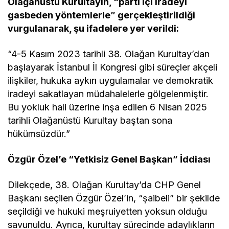
Olağanüstü Kurultayın, “parti içi iradeyi
gasbeden yöntemlerle” gerçekleştirildiği
vurgulanarak, şu ifadelere yer verildi:
“4-5 Kasım 2023 tarihli 38. Olağan Kurultay’dan
başlayarak İstanbul İl Kongresi gibi süreçler akçeli
ilişkiler, hukuka aykırı uygulamalar ve demokratik
iradeyi sakatlayan müdahalelerle gölgelenmiştir.
Bu yokluk hali üzerine inşa edilen 6 Nisan 2025
tarihli Olağanüstü Kurultay baştan sona
hükümsüzdür.”
Özgür Özel’e “Yetkisiz Genel Başkan” İddiası
Dilekçede, 38. Olağan Kurultay’da CHP Genel
Başkanı seçilen Özgür Özel’in, “şaibeli” bir şekilde
seçildiği ve hukuki meşruiyetten yoksun olduğu
savunuldu. Ayrıca, kurultay sürecinde adaylıkların