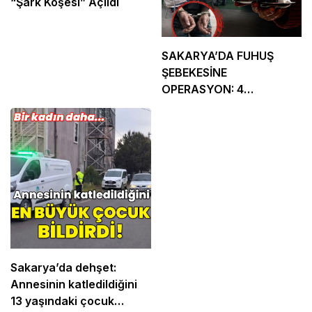
“Şark Köşesi” Açıldı
SAKARYA’DA FUHUŞ
ŞEBEKESİNE
OPERASYON: 4
TUTUKLAMA
Sakarya’da dehşet:
Annesinin katledildiğini
13 yaşındaki çocuk