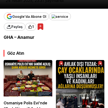
24 Nisan 2025, 23:31
yayınlandı
Google'da Abone Ol
Paylaş
1
GHA – Anamur
Göz Atın
Osmaniye Polis Evi’nde