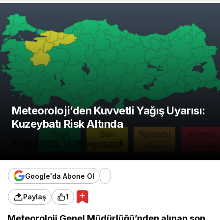
Meteoroloji’den Kuvvetli Yağış Uyarısı:
Kuzeybatı Risk Altında
6 Eylül 2025, 14:29
yayınlandı
Google'da Abone Ol
Paylaş
1
Meteoroloji Genel Müdürlüğü’nden alınan son