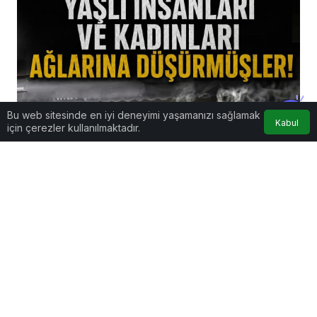
Bu web sitesinde en iyi deneyimi yaşamanızı sağlamak
Kabul
için çerezler kullanılmaktadır.
Genel
SAKARYA’DA FUHUŞ ŞEBEKESİNE OPERASYON: 4