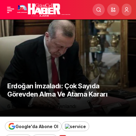
Meteoroloji’den Kuvvetli
Paylaş
Yağış Uyarısı: Kuzeybatı
Risk Altında
Erdoğan İmzaladı: Çok Sayıda
Görevden Alma Ve Atama Kararı
6 Eylül 2025, 14:30
yayınlandı
Google'da Abone Ol