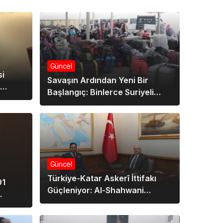
Güncel
si
Savaşın Ardından Yeni Bir
Başlangıç: Binlerce Suriyeli
afları”
Gönüllü Dönüyor
Güncel
Türkiye-Katar Askerî İttifakı
91
Güçleniyor: Al-Shahwani
Ankara’da
le ve