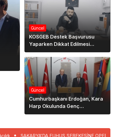
Güncel
KOSGEB Destek Başvurusu
Yaparken Dikkat Edilmesi
Gereken 5 Kritik Adım
Güncel
Cumhurbaşkanı Erdoğan, Kara
Harp Okulunda Genç
Subaylarla İftar Yemeğinde
Buluştu
ARYA’DA FUHUŞ ŞEBEKESİNE OPERASYON: 4 TUTUKLAMA