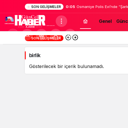
0:05
Osmaniye Polis Evi’nde “Şark
SON GELIŞMELER
Genel
Günc
birlik
Mod
16:46
Suriyeli Kadının G
SON GELIŞMELER
Haberleri
değiştir
birlik
Gösterilecek bir içerik bulunamadı.