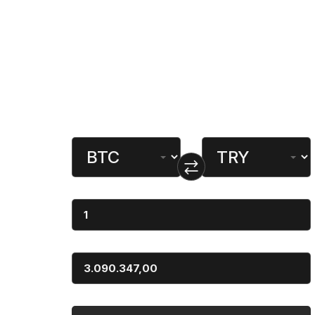
Kurumsal
Bağlantı
Kripto Para Çevirici
Para Birimi
Dönüştürülen
Miktar
Sonuç