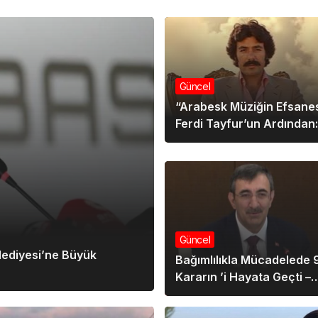
Güncel
“Arabesk Müziğin Efsane
Ferdi Tayfur’un Ardından:
Vefatı, Mirası ve Aile İhtil
Güncel
lediyesi’ne Büyük
Bağımlılıkla Mücadelede 
Kararın ’i Hayata Geçti –
Yılmaz: “Merkezimizde Ai
Gençler Var”