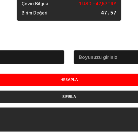
Çeviri Bilgisi
1 USD =47,57TRY
47.57
Birim Değeri
Boy (cm)
HESAPLA
SIFIRLA