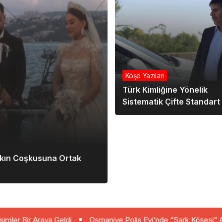
Köşe Yazıları
Türk Kimliğine Yönelik
Sistematik Çifte Standart
şkın Coşkusuna Ortak
a Geldi
Osmaniye Polis Evi’nde “Şark Köşesi” Açıldı
SAK