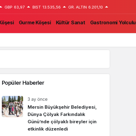
GBP
63,97
BIST
13.535,56
GR. ALTIN
6.201,10
Köşesi
Gurme Köşesi
Kültür Sanat
Gastronomi Yolcul
Yazarlarımız
Popüler Haberler
3 ay önce
Mersin Büyükşehir Belediyesi,
Dünya Çölyak Farkındalık
Günü’nde çölyaklı bireyler için
etkinlik düzenledi