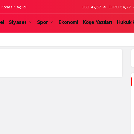
 Köşesi” Açıldı
USD
47,57
EURO
54,77
el
Siyaset
Spor
Ekonomi
Köşe Yazıları
Hukuk 
özünden: Halep’ten Kaçış