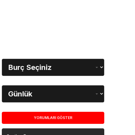
Gündeme Dair
Burç Öğrenme
Burç Seçimi
Dönem
YORUMLARI GÖSTER