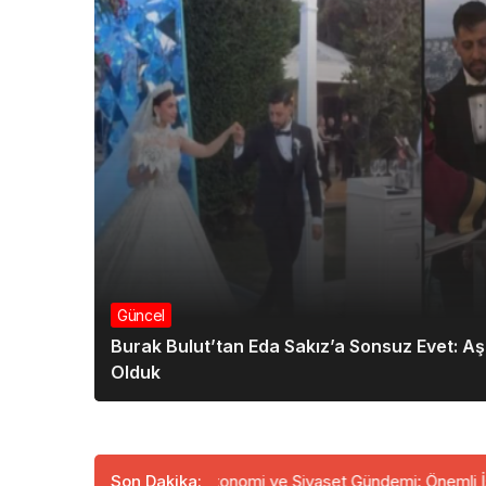
Güncel
Burak Bulut’tan Eda Sakız’a Sonsuz Evet: A
Olduk
Mersin’de Ekonomi ve Siyaset Gündemi: Önemli İsimler Bir Aray
Son Dakika: