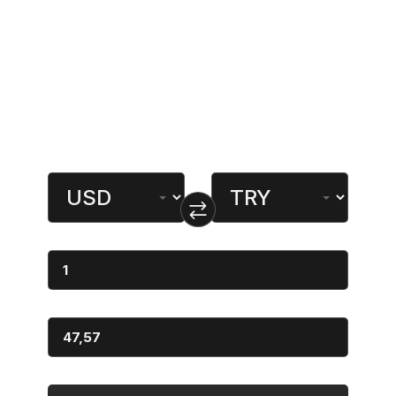
lar
Popüler Sayfalar
Döviz Çevirici
Miktar
Dönüştürülen
Miktar
Sonuç