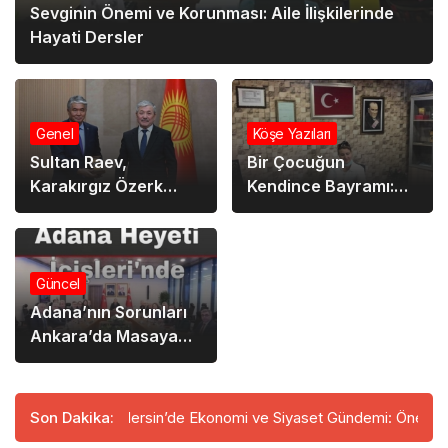
Sevginin Önemi ve Korunması: Aile İlişkilerinde
Hayati Dersler
Genel
Köşe Yazıları
Sultan Raev,
Bir Çocuğun
Karakırgız Özerk
Kendince Bayramı:
Bölgesi’nin 100. Yılı
Babasının Zamanını
Nişanı ile
İsteyen Masum İsteği
Onurlandırıldı
Güncel
Adana’nın Sorunları
Ankara’da Masaya
Yatırıldı
ıyor
Son Dakika:
Mersin’de Ekonomi ve Siyaset Gündemi: Önemli İsimler B