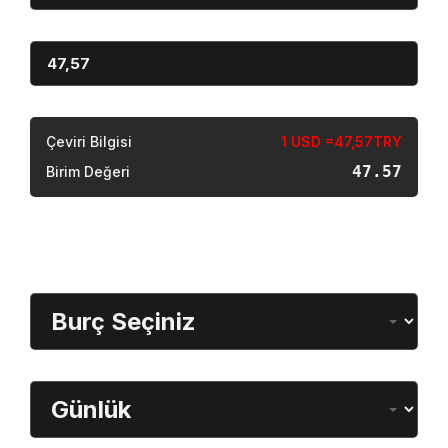
Miktar
Sonuç
Çeviri Bilgisi
1 USD =47,57TRY
47.57
Birim Değeri
Burç Öğrenme
Burç Seçimi
Dönem