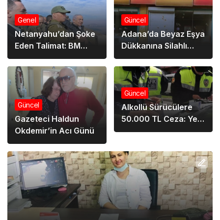
Genel
Güncel
Netanyahu’dan Şoke
Adana’da Beyaz Eşya
Eden Talimat: BM
Dükkanına Silahlı
Tampon Bölgesi
Saldırı: 46 Mermi!
Hedefte!
Güncel
Güncel
Alkollü Sürücülere
50.000 TL Ceza: Yeni
Gazeteci Haldun
Trafik Düzenlemesi
Okdemir’in Acı Günü
ile Cezalar Katlanıyor