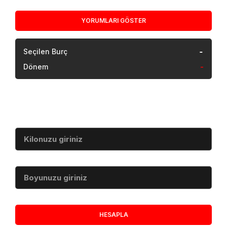
YORUMLARI GÖSTER
-
Seçilen Burç
Dönem
-
Vücut Kitle İndeksi
Kilo (kg)
Boy (cm)
HESAPLA