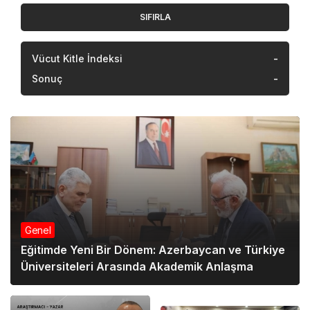
SIFIRLA
Vücut Kitle İndeksi
-
Sonuç
-
Genel
Genel
Eğitimde Yeni Bir Dönem: Azerbaycan ve Türkiye
Yargıtay Cumhuriyet
Üniversiteleri Arasında Akademik Anlaşma
Başsavcılığı görevine
Muhsin Şentürk