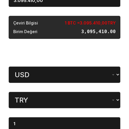
Sonuç
Çeviri Bilgisi
1 BTC =3.095.410,00TRY
3,095,410.00
Birim Değeri
Döviz Çevirici
Miktar
Dönüştürülen