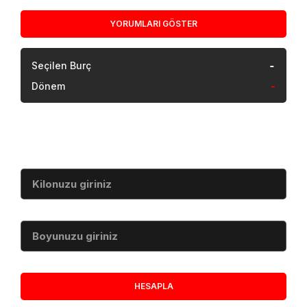
YORUMLARI GÖSTER
-
Seçilen Burç
Dönem
-
Vücut Kitle İndeksi
Kilo (kg)
Boy (cm)
HESAPLA