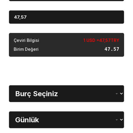
Miktar
Sonuç
Çeviri Bilgisi
1 USD =47,57TRY
47.57
Birim Değeri
Burç Öğrenme
Burç Seçimi
Dönem