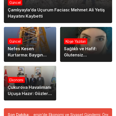
Güncel
Çamlıyayla’da Uçurum Faciası: Mehmet Ali Yetiş
Hayatını Kaybetti
Güncel
Köşe Yazıları
Nefes Kesen
Sağlıklı ve Hafif:
Kurtarma: Baygın
Glutensiz
Operatör Vincin
Beslenmenin Püf
Tepesinden Böyle
Noktaları
İndirildi!
Ekonomi
Çukurova Havalimanı
Uçuşa Hazır: Gözler
Avrupa ve
Ortadoğu’da
ılıyor
Son Dakika:
Mersin’de Ekonomi ve Siyaset Gündemi: Önemli İsimler 