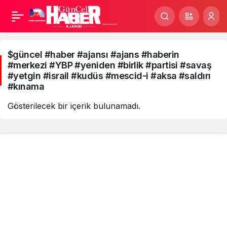
$güncel
#haber
$güncel #haber #ajansı #ajans #haberin
#merkezi #YBP #yeniden #birlik #partisi #savaş
#ajansı
#yetgin #israil #kudüs #mescid-i #aksa #saldırı
#kınama
#ajans
Gösterilecek bir içerik bulunamadı.
#haberin
#merkezi
#YBP
#yeniden
#birlik
Kurumsal
#partisi
Bağlantılar