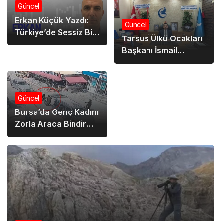
seçildi
Güncel
Erkan Küçük Yazdı:
Güncel
Türkiye’de Sessiz Bir
Tarsus Ülkü Ocakları
Çığlık Yükseliyor…
Başkanı İsmail
Işılar’dan CHP Tarsus
İlçe Başkanı
Selahattin Şahin’e
Yanıt
Güncel
Bursa’da Genç Kadını
Zorla Araca Bindirme
Girişimi…