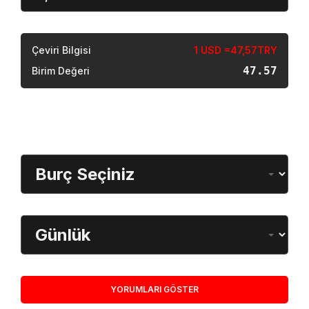
Sonuç
Çeviri Bilgisi
1 USD =47,57TRY
47.57
Birim Değeri
Burç Öğrenme
Burç Seçimi
Dönem
YORUMLARI GÖSTER