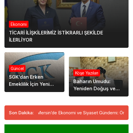
Ekonomi
Genel
TİCARİ İLİŞKİLERİMİZ İSTİKRARLI ŞEKİLDE
Cumhurbaşkanı
İLERLİYOR
Erdoğan;
“Yunanistan ile
terörle mücadele
konusunda anlayış
Güncel
birliğimiz giderek
Köşe Yazıları
SGK’dan Erken
güçleniyor”
Baharın Umudu:
Emeklilik İçin Yeni
Yeniden Doğuş ve
Düzenleme…
Taze Başlangıçlar
nılıyor
Son Dakika:
Mersin’de Ekonomi ve Siyaset Gündemi: Önemli İsimle