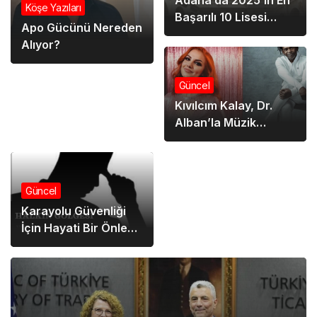
Köşe Yazıları
Başarılı 10 Lisesi
Apo Gücünü Nereden
Açıklandı
Alıyor?
Güncel
Kıvılcım Kalay, Dr.
Alban’la Müzik
Hayalini
Gerçekleştiriyor
Güncel
Karayolu Güvenliği
İçin Hayati Bir Önlem:
Kaçış Rampalarının
Önemi ve Kullanımı