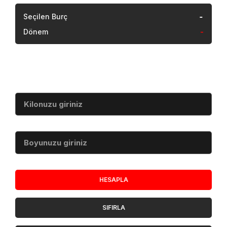
-
Seçilen Burç
Dönem
-
Vücut Kitle İndeksi
Kilo (kg)
Boy (cm)
HESAPLA
SIFIRLA