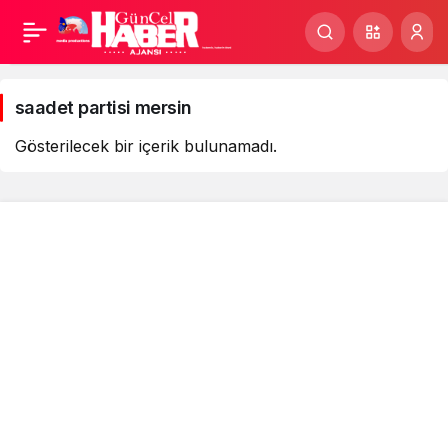
saadet
partisi
saadet partisi mersin
mersin
Gösterilecek bir içerik bulunamadı.
Haberleri
Kurumsal
Bağlantılar
Popüler Sayfalar