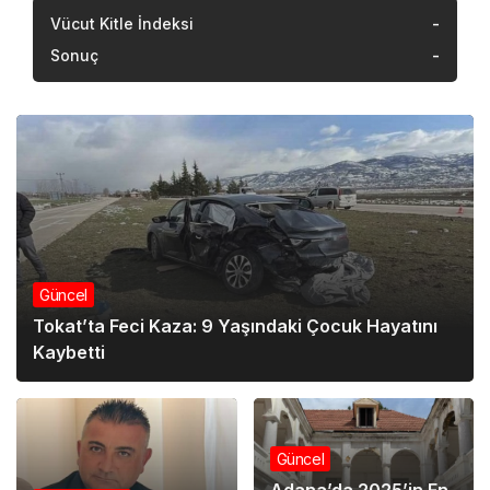
Vücut Kitle İndeksi
-
Sonuç
-
Güncel
Tokat’ta Feci Kaza: 9 Yaşındaki Çocuk Hayatını
Kaybetti
Güncel
Adana’da 2025’in En