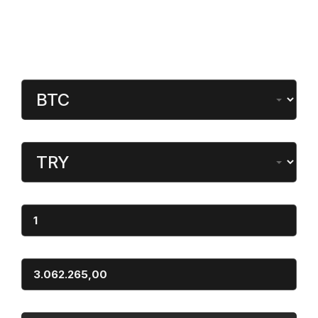
Gündeme Dair
Kripto Para Çevirici
Para Birimi
Dönüştürülen
Miktar
Sonuç