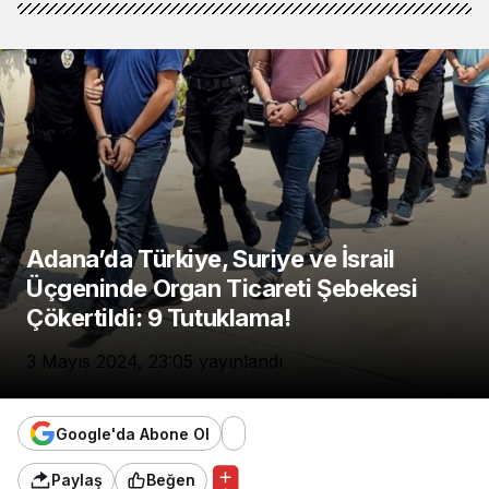
Adana’da Türkiye, Suriye ve İsrail
Üçgeninde Organ Ticareti Şebekesi
Çökertildi: 9 Tutuklama!
3 Mayıs 2024, 23:05
yayınlandı
Google'da Abone Ol
Paylaş
Beğen