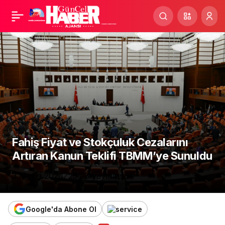
Adana’da Türkiye,
Paylaş
Suriye ve İsrail
Üçgeninde Organ
Ticareti Şebekesi
Çökertildi: 9 Tutuklama!
Fahiş Fiyat ve Stokçuluk Cezalarını
Artıran Kanun Teklifi TBMM’ye Sunuldu
3 Mayıs 2024, 23:08
yayınlandı
Google'da Abone Ol