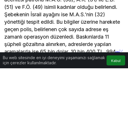
(51) ve F.Ö. (49) isimli kadınlar olduğu belirlendi.
Şebekenin İsrail ayağını ise M.A.S.’nin (32)
yönettiği tespit edildi. Bu bilgiler üzerine harekete
geçen polis, belirlenen çok sayıda adrese eş
zamanlı operasyon düzenledi. Baskınlarda 11
şüpheli gözaltına alınırken, adreslerde yapılan
aramalarda ise 65 bin dolar, 10 bin 400 TL, 994
Bu web sitesinde en iyi deneyimi yaşamanızı sağlamak
İsrail Şekeli, çok sayıda sahte pasaport ile dijital
Kabul
için çerezler kullanılmaktadır.
materyal ele geçirildi.
Düzenlenen operasyonda gözaltına alınan 11
şüpheli emniyetteki işlemlerinin ardından adliyeye
sevk edildi. 11 şüpheliden M.A.M. ile E.D. adli
kontrol şartıyla serbest bırakılırken 9 kişi
tutuklandı. Adli kontrol şartı alan İsrailli M.A.M.’nin
yargılama bitene kadar Türkiye’de kalacağı,
E.D.’nin ise tercüman olduğu öğrenildi.