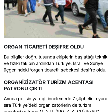
ORGAN TİCARETİ DEŞİFRE OLDU
Bu bilgiler doğrultusunda ekiplerin başlattığı teknik
ve fiziki takibin ardından Türkiye, İsrail ve Suriye
üçgenindeki ‘organ ticareti’ şebekesi deşifre oldu.
ORGANİZİZATÖR TURİZM ACENTASI
PATRONU ÇIKTI
Ayrıca polisin yaptığı incelemede 7 şüphelinin yanı
sıra Türkiye’deki organizatörlerin de turizm
acentesi patronu M.A.U. (58), A.K. (31) ile E.D.