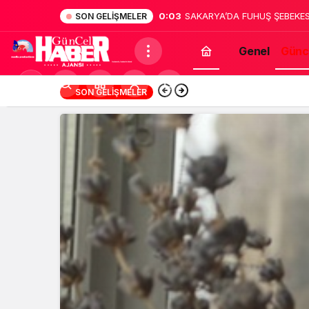
0:02
Sakarya’da dehşet: Annesinin
SON GELIŞMELER
bildirdi
Genel
Günc
Mod
13:12
Türk Müziğinin Unu
SON GELIŞMELER
değiştir