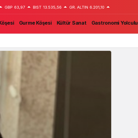
GBP
63,97
BIST
13.535,56
GR. ALTIN
6.201,10
Köşesi
Gurme Köşesi
Kültür Sanat
Gastronomi Yolcul