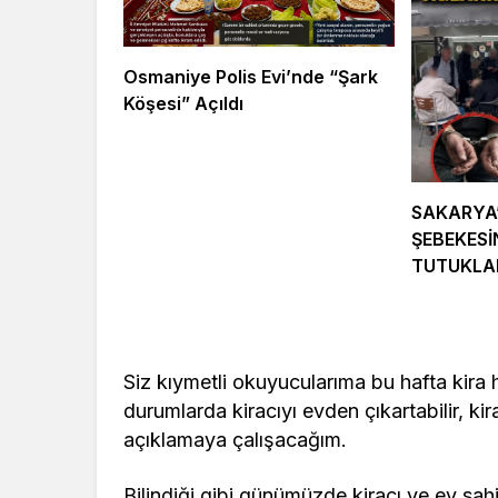
Unutulmaz İsmi Tanju
Siyaset G
Okan Vefat Yıl
Önemli İsi
Osmaniye Polis Evi’nde “Şark
Dönümünde Anılıyor
Geldi
Köşesi” Açıldı
SAKARYA
ŞEBEKESİ
TUTUKL
Siz kıymetli okuyucularıma bu hafta kira
durumlarda kiracıyı evden çıkartabilir, kira
açıklamaya çalışacağım.
Bilindiği gibi günümüzde kiracı ve ev sah