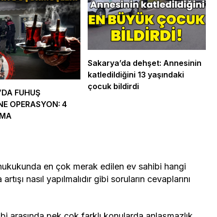
Genel
ündemi:
mler Bir Araya
Osmaniye Polis Evi’nde
“Şark Köşesi” Açıldı
Sakarya’da dehşet: Annesinin
katledildiğini 13 yaşındaki
çocuk bildirdi
’DA FUHUŞ
NE OPERASYON: 4
AMA
 hukukunda en çok merak edilen ev sahibi hangi
 artışı nasıl yapılmalıdır gibi soruların cevaplarını
ibi arasında pek çok farklı konularda anlaşmazlık