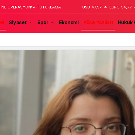
 katledildiğini 13 yaşındaki çocuk
USD
47,57
EURO
54,77
el
Siyaset
Spor
Ekonomi
Köşe Yazıları
Hukuk 
tulmaz İsmi Tanju Okan Vefat Yıl Dönümünde Anılıyor