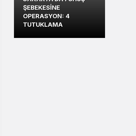
ŞEBEKESİNE
Annesi
OPERASYON: 4
13 ya
TUTUKLAMA
bildir