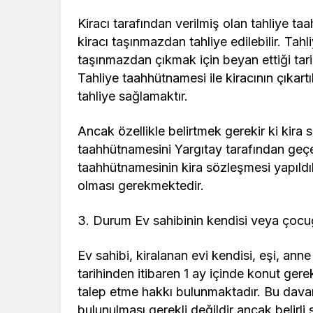
Kiracı tarafından verilmiş olan tahliye taa
kiracı taşınmazdan tahliye edilebilir. Tah
taşınmazdan çıkmak için beyan ettiği tariht
Tahliye taahhütnamesi ile kiracının çıkartıl
tahliye sağlamaktır.
Ancak özellikle belirtmek gerekir ki kira 
taahhütnamesini Yargıtay tarafından geçe
taahhütnamesinin kira sözleşmesi yapıldık
olması gerekmektedir.
3. Durum Ev sahibinin kendisi veya çoc
Ev sahibi, kiralanan evi kendisi, eşi, an
tarihinden itibaren 1 ay içinde konut ger
talep etme hakkı bulunmaktadır. Bu davan
bulunulması gerekli değildir ancak belirl