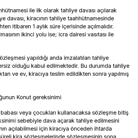
hhütnamesi ile ilk olarak tahliye davası açılarak
liye davası, kiracının tahliye taahhütnamesinde
en itibaren 1 aylık süre içerisinde açılmalıdır.
masının ikinci yolu ise; icra dairesi vasıtası ile
sözleşmesi yapıldığı anda imzalatılan tahliye
rsiz olduğu kabul edilmektedir. Bu durumda tahliye
tan ve ev, kiracıya teslim edildikten sonra yapılmış
uğunun Konut gereksinimi
ne babası veya çocukları kullanacaksa sözleşme bitiş
eksinimi sebebiyle dava açarak tahliye edilmesini
ın açılabilmesi için kiracıya önceden ihtarda
i süreli kira sözleşmelerinde sözleşmesinin sona