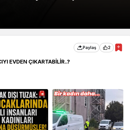
Paylaş
2
IYI EVDEN ÇIKARTABİLİR..?
 Ekonomi ve