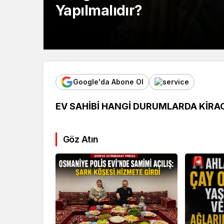
Yapılmalıdır?
25 Nisan 2024, 22:45
yayınlandı
Google'da Abone Ol
EV SAHİBİ HANGİ DURUMLARDA KİRAC
Göz Atın
Kültür Sanat
Ekonomi
Türk Müziğinin
Mersin’de