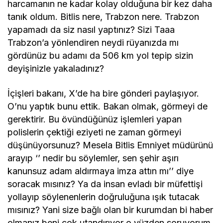
harcamanın ne kadar kolay olduğuna bir kez daha
tanık oldum. Bitlis nere, Trabzon nere. Trabzon
yapamadı da siz nasıl yaptınız? Sizi Taaa
Trabzon’a yönlendiren neydi rüyanızda mı
gördünüz bu adamı da 506 km yol tepip sizin
deyişinizle yakaladınız?
İçişleri bakanı, X’de ha bire gönderi paylaşıyor.
O’nu yaptık bunu ettik. Bakan olmak, görmeyi de
gerektirir. Bu övündüğünüz işlemleri yapan
polislerin çektiği eziyeti ne zaman görmeyi
düşünüyorsunuz? Mesela Bitlis Emniyet müdürünü
arayıp ‘’ nedir bu söylemler, sen şehir aşırı
kanunsuz adam aldırmaya imza attın mı’’ diye
soracak mısınız? Ya da insan evladı bir müfettişi
yollayıp söylenenlerin doğruluğuna ışık tutacak
mısınız? Yani size bağlı olan bir kurumdan bi haber
olmanız beni çok utandırıyor o yüzden soruyorum.