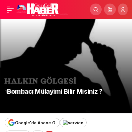
Kesin karar: Zam
Paylaş
beklenilmiyor!
Bombacı Mülayimi Bilir Misiniz ?
17 Nisan 2024, 22:22
yayınlandı
Google'da Abone Ol