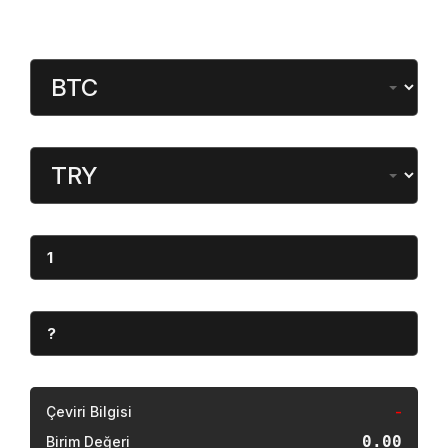
Köşe Yazıları
VİDAYI SÖKENLER Toplumları çökerten büyük
felaketler değil, küçük yanlışlara alışmaktır.
23 Mayıs 2026 - Cts - 23:57