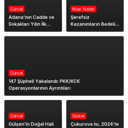
Boy (cm)
HESAPLA
SIFIRLA
Vücut Kitle İndeksi
-
Sonuç
-