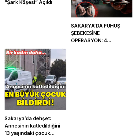
“Şark Köşesi” Açıldı
SAKARYA’DA FUHUŞ
ŞEBEKESİNE
OPERASYON: 4
TUTUKLAMA
Sakarya’da dehşet:
Annesinin katledildiğini
13 yaşındaki çocuk