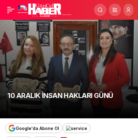
MERSİN’DE
Paylaş
DOLANDIRICILIK
OPERASYONU
10 ARALIK İNSAN HAKLARI GÜNÜ
13 Aralık 2023, 00:00
yayınlandı
Google'da Abone Ol