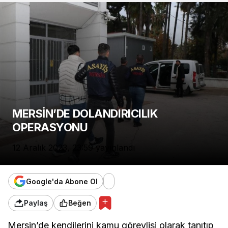
MERSİN’DE DOLANDIRICILIK
OPERASYONU
12 Aralık 2023, 23:59
yayınlandı
Google'da Abone Ol
Paylaş
Beğen
Mersin’de kendilerini kamu görevlisi olarak tanıtıp