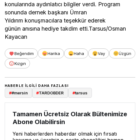
konularında aydınlatıcı bilgiler verdi. Program
sonunda dernek başkanı Ümran
Yıldırım konuşmacılara teşekkür ederek
günün anısına hediye takdim etti.Tarsus/Osman
Kayacan
Beğendim
Harika
Haha
Vay
Üzgün
Kızgın
HABERLE ILGILI DAHA FAZLASI
#
#mersin
#
TARDOBDER
#
tarsus
Tamamen Ücretsiz Olarak Bültenimize
Abone Olabilirsin
Yeni haberlerden haberdar olmak için fırsatı