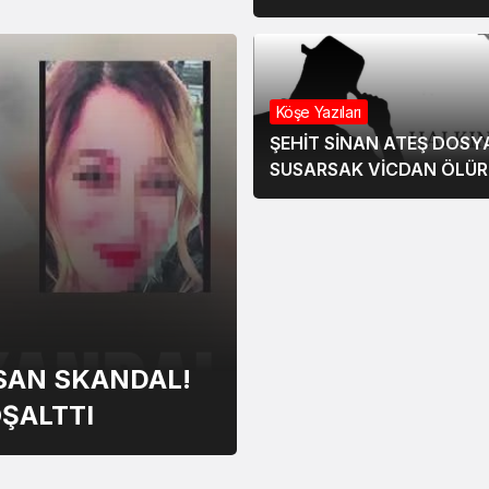
TUTUKLAMA
Köşe Yazıları
ŞEHİT SİNAN ATEŞ DOSYA
SUSARSAK VİCDAN ÖLÜR
RSAN SKANDAL!
OŞALTTI