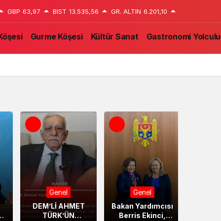
GBP
63,97
BIST
13.535,56
GR. ALTIN
6.201,10
Köşesi
Gurme Köşesi
Kültür Sanat
Gastronomi Yolcul
Genel
Genel
G
DEM’Lİ AHMET
Bakan Yardımcısı
Mustaf
AN
TÜRK’ÜN
Berris Ekinci,
Tura