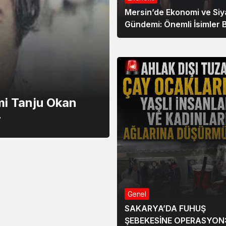
Mersin’de Ekonomi ve Siy
Gündemi: Önemli İsimler B
Araya Geldi
mi Tanju Okan
r
Genel
SAKARYA’DA FUHUŞ
ŞEBEKESİNE OPERASYON: