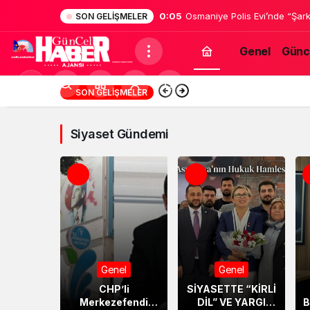
0:03
SAKARYA’DA FUHUŞ ŞEBEKE
SON GELIŞMELER
Genel
Günc
Güncel
Mod
18:13
Mersin’de Ekonomi 
SON GELIŞMELER
Haber
değiştir
Ajans
Siyaset Gündemi
Genel
Genel
CHP’li
SİYASETTE “KİRLİ
Merkezefendi
DİL” VE YARGI
B