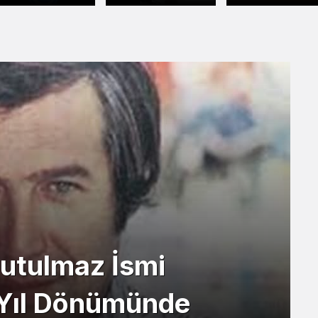
ANKARA’DA
Genel Başkanı
“HOCA AHME
BİNLERCE GENCİ
Mehmet Açık’tan
YESEVİ NİŞANI
BULUŞTURACAK
Ahmet Türk’e Sert
Tepki
utulmaz İsmi
 Yıl Dönümünde