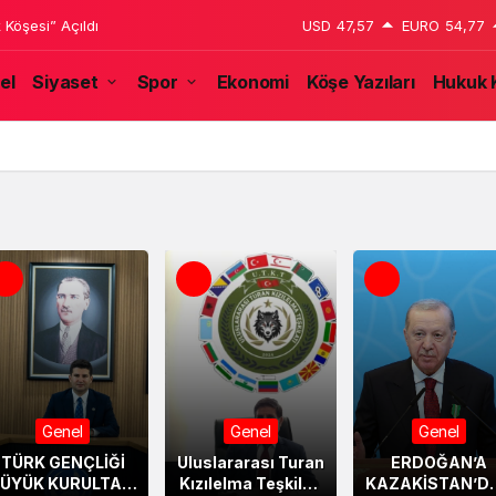
SİNE OPERASYON: 4 TUTUKLAMA
USD
47,57
EURO
54,77
el
Siyaset
Spor
Ekonomi
Köşe Yazıları
Hukuk 
ve Siyaset Gündemi: Önemli İsimler Bir Araya Geldi
Genel
Genel
Genel
TÜRK GENÇLİĞİ
Uluslararası Turan
ERDOĞAN’A
ÜYÜK KURULTAYI
Kızılelma Teşkilatı
KAZAKİSTAN’D