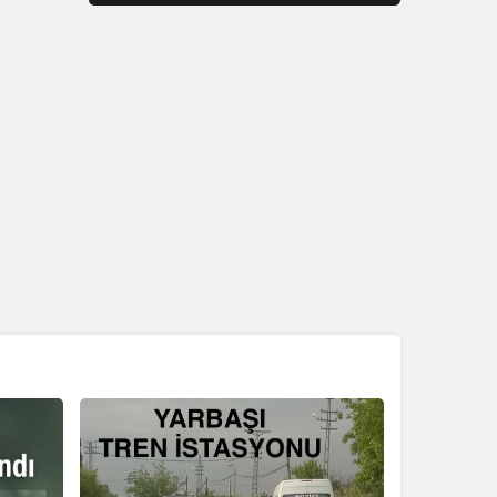
değil, küçük yanlışlara
alışmaktır.