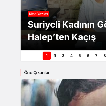
Köşe Yazıları
Suriyeli Kadının 
Halep’ten Kaçış
1
3
4
5
6
7
8
Öne Çıkanlar