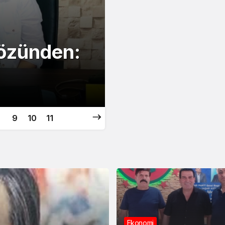
Köşe Yazıları
Türk Milleti
Gözünden:
Geleceği, İk
Arasında S
9
10
11
Ekonomi