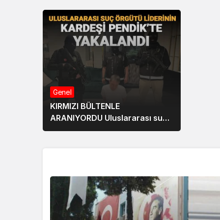
Genel
KIRMIZI BÜLTENLE
ARANIYORDU Uluslararası suç
örgütü liderinin kardeşi
Pendik’te yakalandı
Diğer Haberler