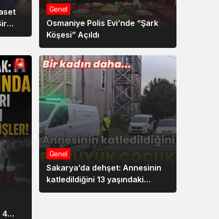
Genel
aset
Osmaniye Polis Evi’nde “Şark
ir
Köşesi” Açıldı
Genel
Sakarya’da dehşet: Annesinin
katledildiğini 13 yaşındaki
çocuk bildirdi
 4