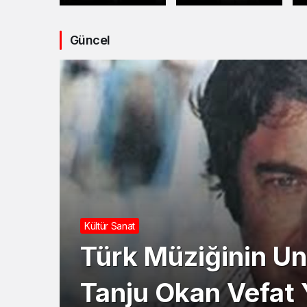
Belediyesi’ne
HESAPLAŞMASI:
Yolsuzluk
CHP’DEN SERT
Operasyonu
ÇIKIŞ!
Güncel
Kültür Sanat
Türk Müziğinin Un
Tanju Okan Vefat