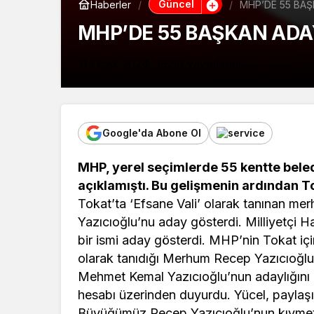
Güncel
Haberler
MHP’DE 55 BAŞ
MHP’DE 55 BAŞKAN ADA
11 Ocak 2024, 16:56
yayınlandı
Google'da Abone Ol
MHP, yerel seçimlerde 55 kentte bele
açıklamıştı. Bu gelişmenin ardından Tok
Tokat’ta ‘Efsane Vali’ olarak tanınan 
Yazıcıoğlu’nu aday gösterdi. Milliyetçi Ha
bir ismi aday gösterdi. MHP’nin Tokat içi
olarak tanıdığı Merhum Recep Yazıcıoğl
Mehmet Kemal Yazıcıoğlu’nun adaylığını 
hesabı üzerinden duyurdu. Yücel, payla
Kültür Sanat
Büyüğümüz Recep Yazıcıoğlu’nun kıymetl