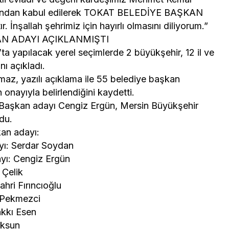
inin
Mersin’de Ekonomi ve
afından kabul edilerek TOKAT BELEDİYE BAŞKAN
İsmi Tanju
Siyaset Gündemi:
İnşallah şehrimiz için hayırlı olmasını diliyorum.”
ŞKAN ADAYI AÇIKLANMIŞTI
 Yıl
Önemli İsimler Bir Araya
’ta yapılacak yerel seçimlerde 2 büyükşehir, 12 il ve
 Anılıyor
Geldi
ı açıkladı.
z, yazılı açıklama ile 55 belediye başkan
onayıyla belirlendiğini kaydetti.
Başkan adayı Cengiz Ergün, Mersin Büyükşehir
du.
kan adayı:
yı: Serdar Soydan
yı: Cengiz Ergün
Çelik
hri Fırıncıoğlu
 Pekmezci
akkı Esen
Aksun