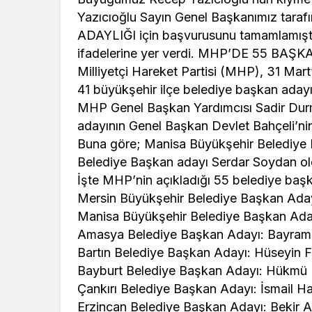
Köşe Yazıları
Türk Müziğ
Yazıcıoğlu Sayın Genel Başkanımız tar
Suriyeli Kadının
Unutulmaz 
ADAYLIĞI için başvurusunu tamamlamıştır. 
ifadelerine yer verdi. MHP’DE 55 BA
Gözünden: Halep’ten
Okan Vefat
Milliyetçi Hareket Partisi (MHP), 31 Mart
Kaçış
Dönümünde
41 büyükşehir ilçe belediye başkan adayın
MHP Genel Başkan Yardımcısı Sadir Durma
adayının Genel Başkan Devlet Bahçeli’nin 
Buna göre; Manisa Büyükşehir Belediye 
Belediye Başkan adayı Serdar Soydan ol
İşte MHP’nin açıkladığı 55 belediye baş
Mersin Büyükşehir Belediye Başkan Ada
Manisa Büyükşehir Belediye Başkan Ada
Amasya Belediye Başkan Adayı: Bayram 
Bartın Belediye Başkan Adayı: Hüseyin Fa
Bayburt Belediye Başkan Adayı: Hükmü
Çankırı Belediye Başkan Adayı: İsmail H
Erzincan Belediye Başkan Adayı: Bekir 