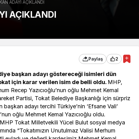
KAN ADAYI AÇIKLANDI
YI AÇIKLANDI
Paylaş
2
diye başkan adayı göstereceği isimleri dün
at için karar verilen isim de belli oldu.
MHP,
merhum Recep Yazıcıoğlu’nun oğlu Mehmet Kemal
reket Partisi, Tokat Belediye Başkanlığı için sürpriz
n başkan adayı tercihi Türkiye’nin ‘Efsane Vali’
u’nun oğlu Mehmet Kemal Yazıcıoğlu oldu.
MHP Tokat Milletvekili Yücel Bulut sosyal medya
şımında “Tokatımızın Unutulmaz Valisi Merhum
Ekonomi
i evladı ve değerli kardeşimiz Mehmet Kemal