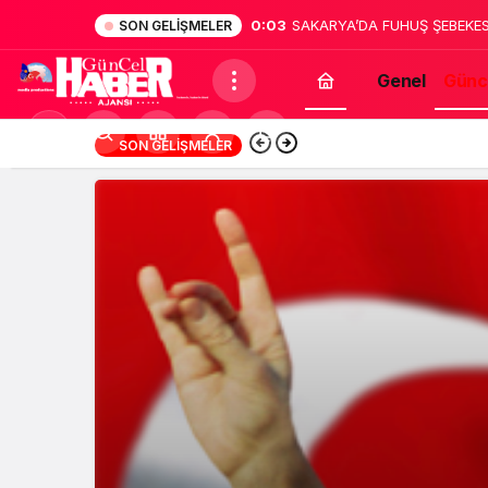
0:03
SAKARYA’DA FUHUŞ ŞEBEKE
SON GELIŞMELER
Genel
Günc
Mod
18:13
Mersin’de Ekonomi 
SON GELIŞMELER
değiştir