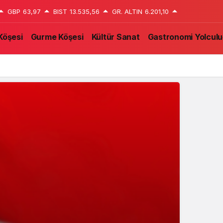
GBP
63,97
BIST
13.535,56
GR. ALTIN
6.201,10
Köşesi
Gurme Köşesi
Kültür Sanat
Gastronomi Yolcul