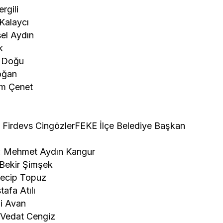
rgili
Kalaycı
el Aydın
k
n Doğu
oğan
im Çenet
Firdevs CingözlerFEKE İlçe Belediye Başkan
: Mehmet Aydın Kangur
Bekir Şimşek
Necip Topuz
afa Atılı
i Avan
 Vedat Cengiz