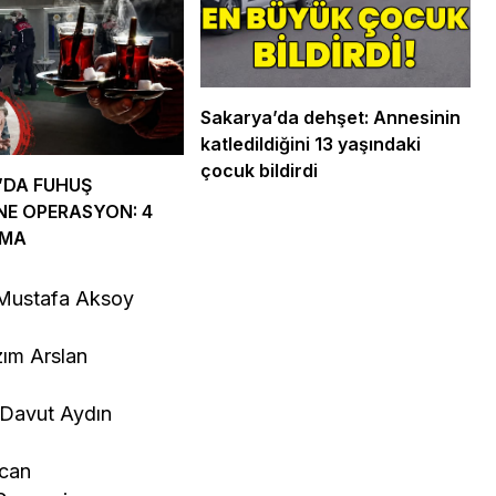
Sakarya’da dehşet: Annesinin
katledildiğini 13 yaşındaki
çocuk bildirdi
’DA FUHUŞ
NE OPERASYON: 4
AMA
 Mustafa Aksoy
ım Arslan
 Davut Aydın
kcan