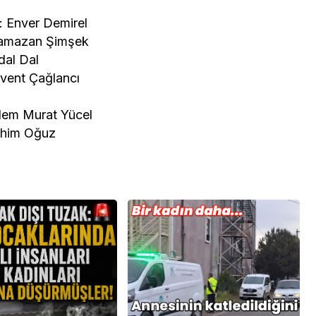
 Enver Demirel
Ramazan Şimşek
dal Dal
vent Çağlancı
dem Murat Yücel
ahim Oğuz