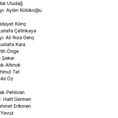
lal Uludağ
ı: Aydın Kütükoğlu
dayet Kılınç
ustafa Çetinkaya
: Ali Rıza Genç
ustafa Kara
tih Önge
n Şeker
ık Altınok
ahmut Tat
Ali Öz
ak Pehlivan
 Halit Germen
ehmet Erikmen
 Yavuz