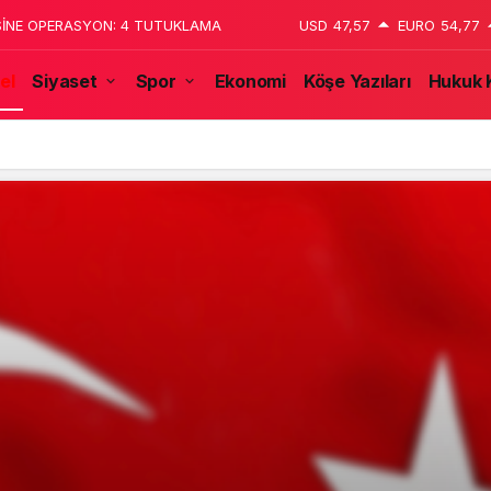
SİNE OPERASYON: 4 TUTUKLAMA
USD
47,57
EURO
54,77
el
Siyaset
Spor
Ekonomi
Köşe Yazıları
Hukuk 
ve Siyaset Gündemi: Önemli İsimler Bir Araya Geldi