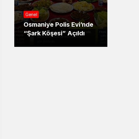
SAKA
Genel
ŞEBE
Osmaniye Polis Evi’nde
OPER
“Şark Köşesi” Açıldı
TUT