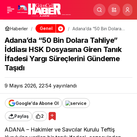
Osmaniye Belediyesi’nin
Paylaş
36 Milyonluk Basın
Genel
Haberler
Adana’da “50 Bin Dolara
Tahliye” İddiası HSK
Adana’da “50 Bin Dolara Tahliye”
Dosyasına Giren Tanık
Bütçesi Tartışma Yarattı
İfadesi Yargı Süreçlerini
İddiası HSK Dosyasına Giren Tanık
Gündeme Taşıdı
İfadesi Yargı Süreçlerini Gündeme
Yerel Basın Soruyor: “Bu
Taşıdı
Kaynak Kimlere, Hangi
9 Mayıs 2026, 22:54
yayınlandı
Kriterlerle Aktarıldı?”
Google'da Abone Ol
Paylaş
2
ADANA – Hakimler ve Savcılar Kurulu Teftiş