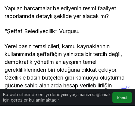
Yapılan harcamalar belediyenin resmi faaliyet
raporlarında detaylı şekilde yer alacak mı?
“Şeffaf Belediyecilik” Vurgusu
Yerel basın temsilcileri, kamu kaynaklarının
kullanımında şeffaflığın yalnızca bir tercih değil,
demokratik yönetim anlayışının temel
gerekliliklerinden biri olduğuna dikkat çekiyor.
Özellikle basın bütçeleri gibi kamuoyu oluşturma
gücüne sahip alanlarda hesap verilebilirliğin
önemine vurgu yapılıyor.
Bu web sitesinde en iyi deneyimi yaşamanızı sağlamak
Kabul
için çerezler kullanılmaktadır.
Basın mensupları, belediyelerin yalnızca belirli
medya kuruluşlarına değil, şehirde emek veren
tüm yerel medya temsilcilerine eşit mesafede
yaklaşması gerektiğini ifade ediyor. Aksi durumun