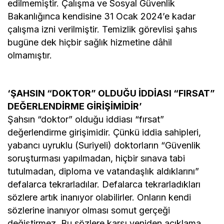
edilmemiştir. Çalışma ve Sosyal Güvenlik
Bakanlığınca kendisine 31 Ocak 2024’e kadar
çalışma izni verilmiştir. Temizlik görevlisi şahıs
bugüne dek hiçbir sağlık hizmetine dâhil
olmamıştır.
‘ŞAHSIN “DOKTOR” OLDUĞU İDDİASI “FIRSAT”
DEĞERLENDİRME GİRİŞİMİDİR’
Şahsın “doktor” olduğu iddiası “fırsat”
değerlendirme girişimidir. Çünkü iddia sahipleri,
yabancı uyruklu (Suriyeli) doktorların “Güvenlik
soruşturması yapılmadan, hiçbir sınava tabi
tutulmadan, diploma ve vatandaşlık aldıklarını”
defalarca tekrarladılar. Defalarca tekrarladıkları
sözlere artık inanıyor olabilirler. Onların kendi
sözlerine inanıyor olması somut gerçeği
değiştirmez. Bu sözlere karşı yeniden açıklama