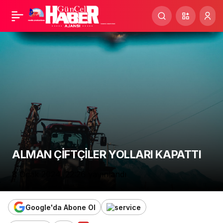
Bakan Koca’dan
Paylaş
‘Mossad ajanı’ doktor
iddiasına sert yanıt geldi
ALMAN ÇİFTÇİLER YOLLARI KAPATTI
8 Ocak 2024, 22:26
yayınlandı
Google'da Abone Ol