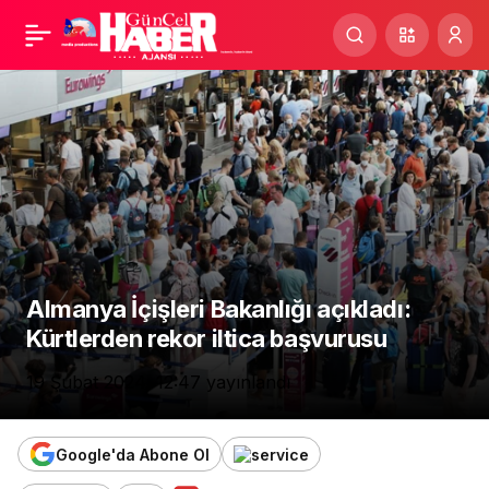
TBMM Başkanı Numan
Paylaş
Kurtulmuş, Gazeteci
Pelin Çift’in hocası çıktı!
Almanya İçişleri Bakanlığı açıkladı:
Kürtlerden rekor iltica başvurusu
19 Şubat 2024, 12:47
yayınlandı
Google'da Abone Ol