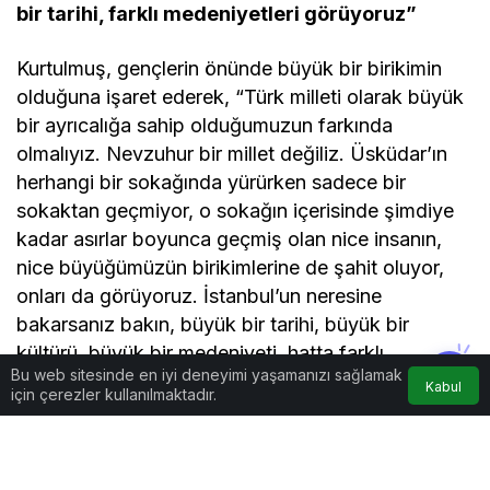
bir tarihi, farklı medeniyetleri görüyoruz”
Kurtulmuş, gençlerin önünde büyük bir birikimin
olduğuna işaret ederek, “Türk milleti olarak büyük
bir ayrıcalığa sahip olduğumuzun farkında
olmalıyız. Nevzuhur bir millet değiliz. Üsküdar’ın
herhangi bir sokağında yürürken sadece bir
sokaktan geçmiyor, o sokağın içerisinde şimdiye
kadar asırlar boyunca geçmiş olan nice insanın,
nice büyüğümüzün birikimlerine de şahit oluyor,
onları da görüyoruz. İstanbul’un neresine
bakarsanız bakın, büyük bir tarihi, büyük bir
kültürü, büyük bir medeniyeti, hatta farklı
Bu web sitesinde en iyi deneyimi yaşamanızı sağlamak
medeniyetleri görüyoruz.” değerlendirmesinde
Kabul
için çerezler kullanılmaktadır.
bulundu.
Böylesine büyük bir şehirde yaşamanın, bu kadar