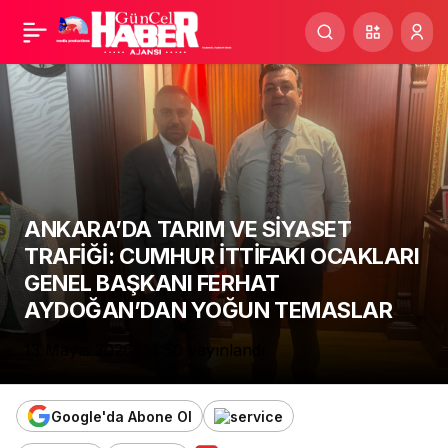
CUMHUR İTTİFAKI
Paylaş
OCAKLARI GENEL
BAŞKANI FERHAT
AYDOĞAN’DAN
ANKARA’DA TARIM VE SİYASET
GAZİANTEP VE
TRAFİĞİ: CUMHUR İTTİFAKI OCAKLARI
GENEL BAŞKANI FERHAT
KAHRAMANMARAŞ’TA
AYDOĞAN’DAN YOĞUN TEMASLAR
13 Mayıs 2026, 14:50
yayınlandı
YOĞUN TEMAS TRAFİĞİ
Google'da Abone Ol