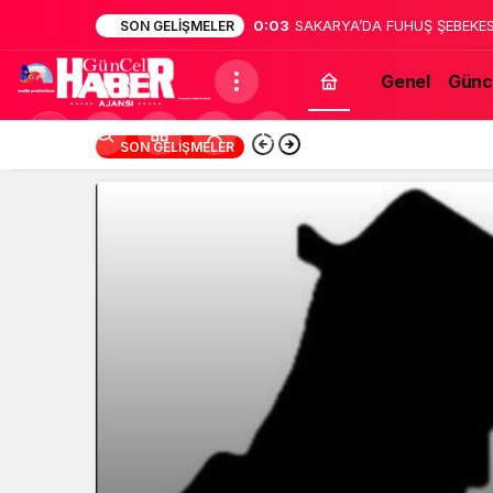
0:02
Sakarya’da dehşet: Annesinin
SON GELIŞMELER
bildirdi
Genel
Günc
Mod
13:12
Türk Müziğinin Unu
SON GELIŞMELER
değiştir