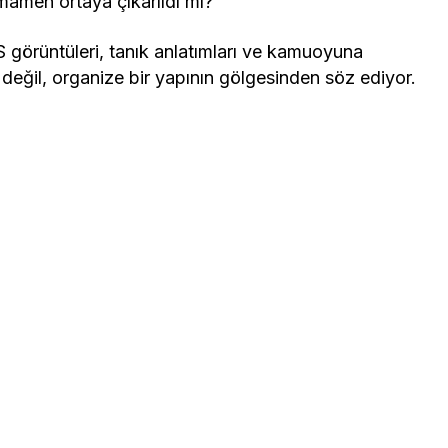
mamen ortaya çıkarıldı mı?”
TS görüntüleri, tanık anlatımları ve kamuoyuna
n değil, organize bir yapının gölgesinden söz ediyor.