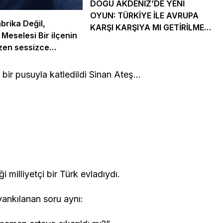
DOĞU AKDENİZ’DE YENİ
OYUN: TÜRKİYE İLE AVRUPA
brika Değil,
KARŞI KARŞIYA MI GETİRİLMEK
Meselesi Bir ilçenin
İSTENİYOR?
zen sessizce
 bir pusuyla katledildi Sinan Ateş…
 milliyetçi bir Türk evladıydı.
ankılanan soru aynı: