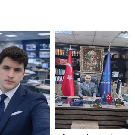
 Ekonomi ve
Genel
ündemi:
mler Bir Araya
Osmaniye Polis Evi’nde
“Şark Köşesi” Açıldı