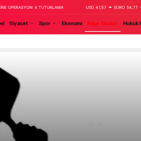
 katledildiğini 13 yaşındaki çocuk
USD
47,57
EURO
54,77
el
Siyaset
Spor
Ekonomi
Köşe Yazıları
Hukuk 
tulmaz İsmi Tanju Okan Vefat Yıl Dönümünde Anılıyor