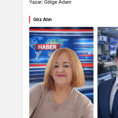
Yazar: Gölge Adam
Göz Atın
Kültür Sanat
Ekonomi
Türk Müziğinin
Mersin’de
Unutulmaz İsmi Tanju
Siyaset G
Okan Vefat Yıl
Önemli İsi
Dönümünde Anılıyor
Geldi