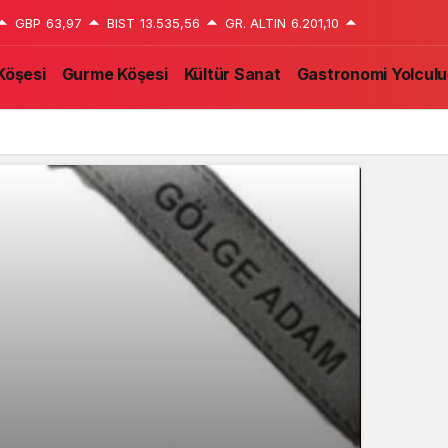
GBP
63,97
BIST
13.535,56
GR. ALTIN
6.201,10
Köşesi
Gurme Köşesi
Kültür Sanat
Gastronomi Yolcul