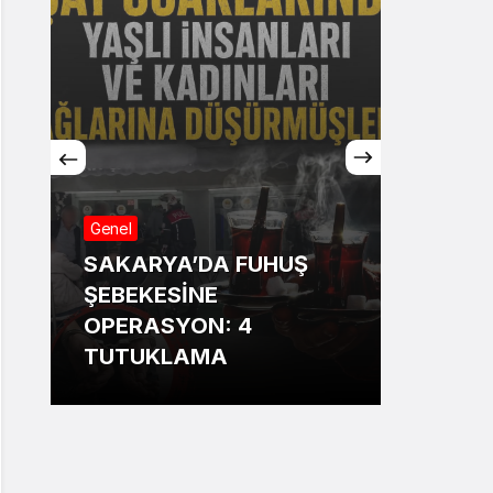
Genel
Genel
SAKARYA’DA FUHUŞ
Sakar
ŞEBEKESİNE
Annesi
OPERASYON: 4
13 ya
TUTUKLAMA
bildir