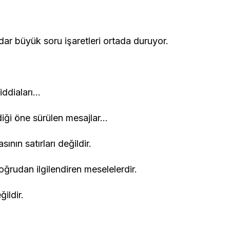
dar büyük soru işaretleri ortada duruyor.
iddiaları…
diği öne sürülen mesajlar…
nın satırları değildir.
ğrudan ilgilendiren meselelerdir.
ildir.