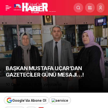
Adıyaman Sağlık
Paylaş
Tesislerine Kavuşuyor…!
BAŞKAN MUSTAFA UÇAR’DAN
GAZETECİLER GÜNÜ MESAJI…!
10 Ocak 2024, 15:01
yayınlandı
Google'da Abone Ol