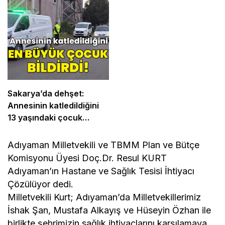
Sakarya’da dehşet:
Annesinin katledildiğini
13 yaşındaki çocuk
bildirdi
Adıyaman Milletvekili ve TBMM Plan ve Bütçe
Komisyonu Üyesi Doç.Dr. Resul KURT
Adıyaman’ın Hastane ve Sağlık Tesisi İhtiyacı
Çözülüyor dedi.
Milletvekili Kurt; Adıyaman’da Milletvekillerimiz
İshak Şan, Mustafa Alkayış ve Hüseyin Özhan ile
birlikte şehrimizin sağlık ihtiyaçlarını karşılamaya