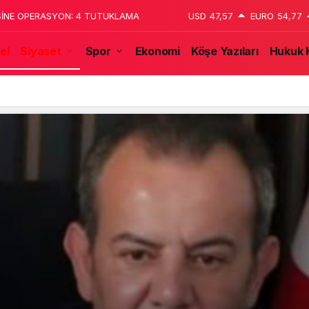
 katledildiğini 13 yaşındaki çocuk
USD
47,57
EURO
54,77
el
Siyaset
Spor
Ekonomi
Köşe Yazıları
Hukuk 
tulmaz İsmi Tanju Okan Vefat Yıl Dönümünde Anılıyor