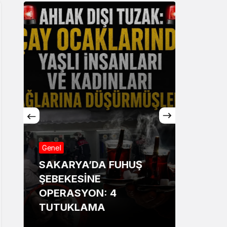
Genel
Genel
SAKARYA’DA FUHUŞ
Sakar
ŞEBEKESİNE
Annesi
OPERASYON: 4
13 ya
TUTUKLAMA
bildir