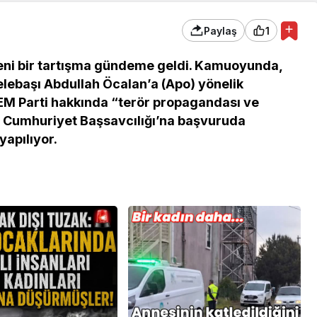
Paylaş
1
eni bir tartışma gündeme geldi. Kamuoyunda,
 elebaşı Abdullah Öcalan’a (Apo) yönelik
DEM Parti hakkında “terör propagandası ve
y Cumhuriyet Başsavcılığı’na başvuruda
yapılıyor.
 Ekonomi ve
Genel
ündemi:
mler Bir Araya
Osmaniye Polis Evi’nde
“Şark Köşesi” Açıldı