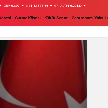
GBP
63,97
BIST
13.535,56
GR. ALTIN
6.201,10
Köşesi
Gurme Köşesi
Kültür Sanat
Gastronomi Yolcul