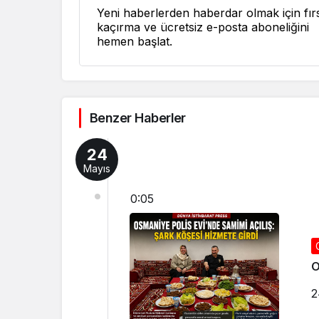
Yeni haberlerden haberdar olmak için fırs
kaçırma ve ücretsiz e-posta aboneliğini
hemen başlat.
Benzer Haberler
24
Mayıs
0:05
O
2