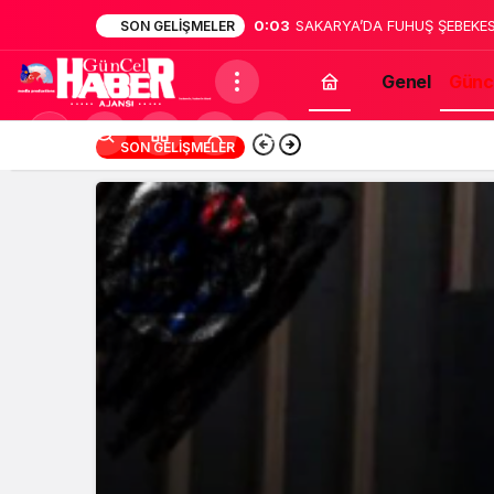
0:02
Sakarya’da dehşet: Annesinin
SON GELIŞMELER
bildirdi
Genel
Günc
Mod
13:12
Türk Müziğinin Unu
SON GELIŞMELER
değiştir