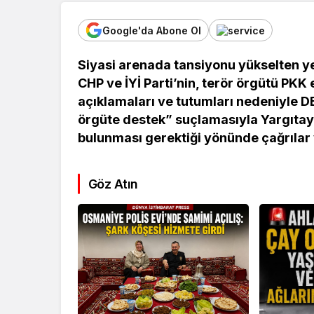
Google'da Abone Ol
Siyasi arenada tansiyonu yükselten y
CHP ve İYİ Parti’nin, terör örgütü PKK
açıklamaları ve tutumları nedeniyle 
örgüte destek” suçlamasıyla Yargıta
bulunması gerektiği yönünde çağrılar 
Göz Atın
Kültür Sanat
Ekonomi
Türk Müziğinin
Mersin’de
Unutulmaz İsmi Tanju
Siyaset G
Okan Vefat Yıl
Önemli İsi
Dönümünde Anılıyor
Geldi