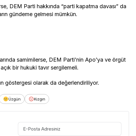
ilirse, DEM Parti hakkında “parti kapatma davası” da
ımların gündeme gelmesi mümkün.
şlarında samimilerse, DEM Parti’nin Apo’ya ve örgüt
çık bir hukuki tavır sergilemeli.
un göstergesi olarak da değerlendiriliyor.
Üzgün
Kızgın