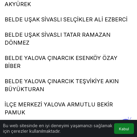
AKYÜREK
BELDE UŞAK SİVASLI SELÇİKLER ALİ EZBERCİ
BELDE UŞAK SİVASLI TATAR RAMAZAN
DÖNMEZ
BELDE YALOVA ÇINARCIK ESENKÖY ÖZAY
BİBER
BELDE YALOVA ÇINARCIK TEŞVİKİYE AKIN
BÜYÜKTURAN
İLÇE MERKEZİ YALOVA ARMUTLU BEKİR
PAMUK
Bu web sitesinde en iyi deneyimi yaşamanızı sağlamak
BELDE YALOVA ÇINARCIK KORU KAMİL
Kabul
için çerezler kullanılmaktadır.
YAMAN