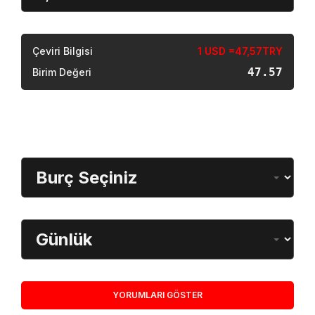
Sonuç
Çeviri Bilgisi
1 USD =47,57TRY
47.57
Birim Değeri
Burç Öğrenme
Burç Seçimi
Dönem
YORUMLARI GÖSTER