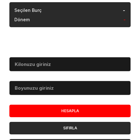
-
Seçilen Burç
Dönem
-
Vücut Kitle İndeksi
Kilo (kg)
Boy (cm)
HESAPLA
SIFIRLA