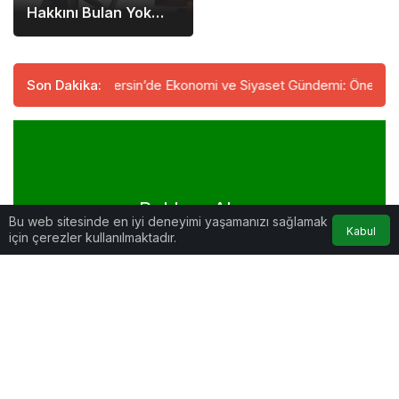
Hakkını Bulan Yok
Mu? Ekmen’in Şok
Eden Verileri
lıyor
Son Dakika:
Mersin’de Ekonomi ve Siyaset Gündemi: Önemli İsimler B
Reklam Alanı
Bu web sitesinde en iyi deneyimi yaşamanızı sağlamak
Kabul
için çerezler kullanılmaktadır.
Genel
Güncel
Siyaset
Spor
Ekonomi
Köşe Yazıları
Hukuk Köşesi
Gurme Köşesi
Kültür Sanat
Gastronomi Yolculuğu