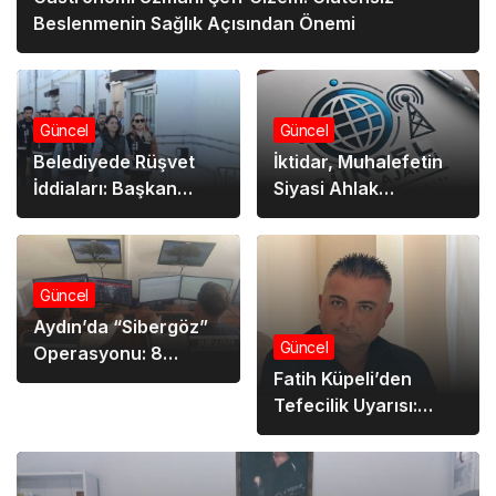
Beslenmenin Sağlık Açısından Önemi
Güncel
Güncel
Belediyede Rüşvet
İktidar, Muhalefetin
İddiaları: Başkan
Siyasi Ahlak
Danışmanına Tahliye
Eleştirilerine Sert
Yanıt Verdi
Güncel
Aydın’da “Sibergöz”
Güncel
Operasyonu: 8
Fatih Küpeli’den
Şüpheliye Adli İşlem
Tefecilik Uyarısı:
Başlatıldı
“Türk Milleti Faiz
Sarmalında
Boğulmayacak”