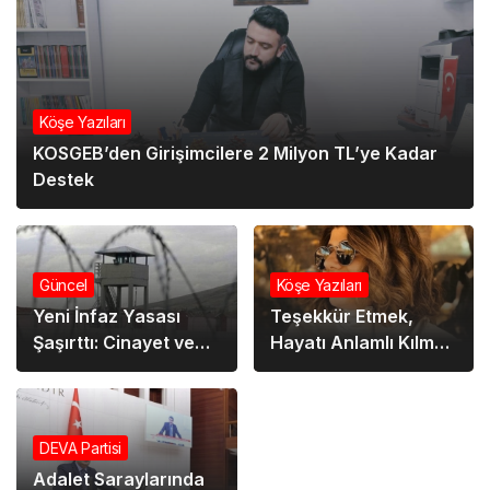
Köşe Yazıları
KOSGEB’den Girişimcilere 2 Milyon TL’ye Kadar
Destek
Güncel
Köşe Yazıları
Yeni İnfaz Yasası
Teşekkür Etmek,
Şaşırttı: Cinayet ve
Hayatı Anlamlı Kılmak
Cinsel Suçlara da
İçin Bir Yol
Erken Tahliye Yolu!
DEVA Partisi
Adalet Saraylarında