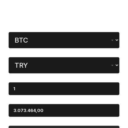
Gündeme Dair
Kripto Para Çevirici
Para Birimi
Dönüştürülen
Miktar
Sonuç