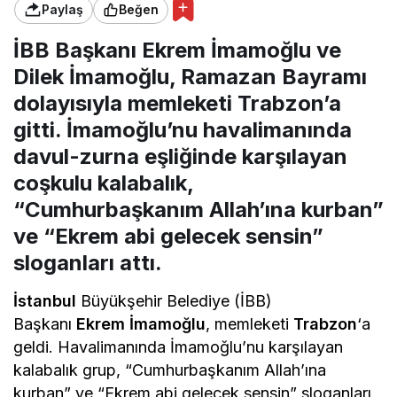
Paylaş
Beğen
İBB Başkanı Ekrem İmamoğlu ve
Dilek İmamoğlu, Ramazan Bayramı
dolayısıyla memleketi Trabzon’a
gitti. İmamoğlu’nu havalimanında
davul-zurna eşliğinde karşılayan
coşkulu kalabalık,
“Cumhurbaşkanım Allah’ına kurban”
ve “Ekrem abi gelecek sensin”
sloganları attı.
İstanbul
Büyükşehir Belediye (İBB)
Başkanı
Ekrem İmamoğlu
, memleketi
Trabzon
‘a
geldi. Havalimanında İmamoğlu’nu karşılayan
kalabalık grup, “Cumhurbaşkanım Allah’ına
kurban” ve “Ekrem abi gelecek sensin” sloganları