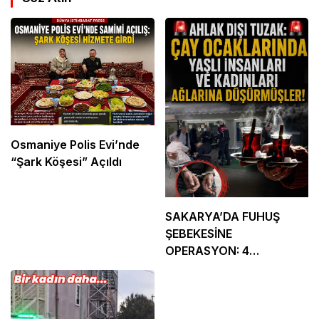
aylarında Kuzey Irak’a gerçekleşmesi
beklenen operasyon olacak.
Göz Atın
Osmaniye Polis Evi’nde
“Şark Köşesi” Açıldı
SAKARYA’DA FUHUŞ
ŞEBEKESİNE