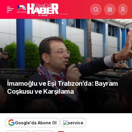
Cumhurbaşkanı
Paylaş
Erdoğan, 12 Yıl Sonra
Irak’a Resmi Ziyarette
Bulunacak
İmamoğlu ve Eşi Trabzon’da: Bayram
Coşkusu ve Karşılama
11 Nisan 2024, 22:51
yayınlandı
Google'da Abone Ol