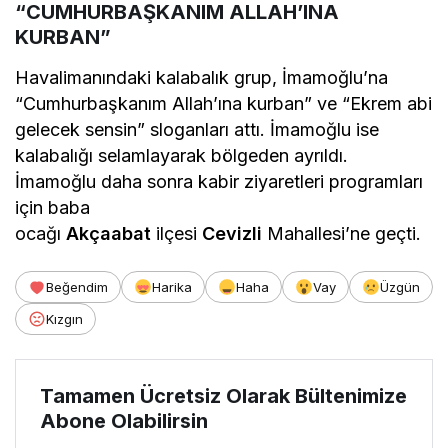
“CUMHURBAŞKANIM ALLAH’INA
KURBAN”
Havalimanındaki kalabalık grup, İmamoğlu’na
“Cumhurbaşkanım Allah’ına kurban” ve “Ekrem abi
gelecek sensin” sloganları attı. İmamoğlu ise
kalabalığı selamlayarak bölgeden ayrıldı.
İmamoğlu daha sonra kabir ziyaretleri programları
için baba
ocağı
Akçaabat
ilçesi
Cevizli
Mahallesi’ne geçti.
Beğendim
Harika
Haha
Vay
Üzgün
Kızgın
Tamamen Ücretsiz Olarak Bültenimize
Abone Olabilirsin