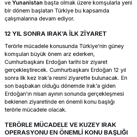
Türkiye
seçim maratonunu geride bırakırken,
Cumhurbaşkanı
Recep Tayyip Erdoğan
diplomasi
trafiğine kaldığı yerden başlayacak. Geçtiğimiz
süreçte özellikle
Körfez
ülkeleri
ve
Yunanistan
başta olmak üzere komşularla yeni
bir dönem başlatan Türkiye bu kapsamda
çalışmalarına devam ediyor.
12 YIL SONRA IRAK’A İLK ZİYARET
Terörle mücadele konusunda Türkiye’nin güney
komşuları büyük önem arz ederken,
Cumhurbaşkanı Erdoğan tarihi bir ziyaret
gerçekleştirecek. Cumhurbaşkanı Erdoğan 12 yıl
sonra ilk kez Irak’a resmi ziyarette bulunacak. En
son başbakan olduğu dönemde Irak’a giden
Erdoğan’ın nisan ayının sonunda gerçekleşmesi
beklenen ziyaretinde en önemli konu başlığı