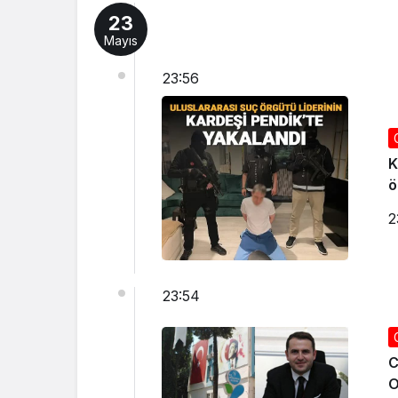
23
Mayıs
23:56
K
ö
2
23:54
C
O