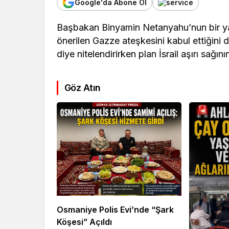
Google'da Abone Ol
Başbakan Binyamin Netanyahu’nun bir yar
önerilen Gazze ateşkesini kabul ettiğini d
diye nitelendirirken plan İsrail aşırı sağını
Göz Atın
Genel
Genel
Sakarya’da dehşet:
KARTAL BE
Annesinin katledildiğini
SARSAN S
13 yaşındaki çocuk
ÇALIŞANL
bildirdi
HESABINI 
Osmaniye Polis Evi’nde “Şark
Köşesi” Açıldı