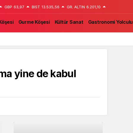
GBP
63,97
BIST
13.535,56
GR. ALTIN
6.201,10
Köşesi
Gurme Köşesi
Kültür Sanat
Gastronomi Yolcul
ama yine de kabul