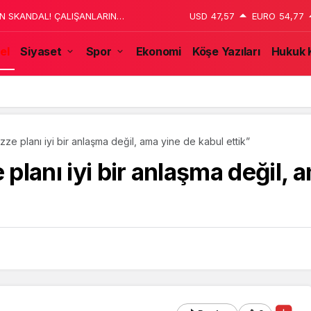
AN SKANDAL! ÇALIŞANLARIN
USD
47,57
EURO
54,77
el
Siyaset
Spor
Ekonomi
Köşe Yazıları
Hukuk 
nde “Şark Köşesi” Açıldı
azze planı iyi bir anlaşma değil, ama yine de kabul ettik”
 planı iyi bir anlaşma değil, 