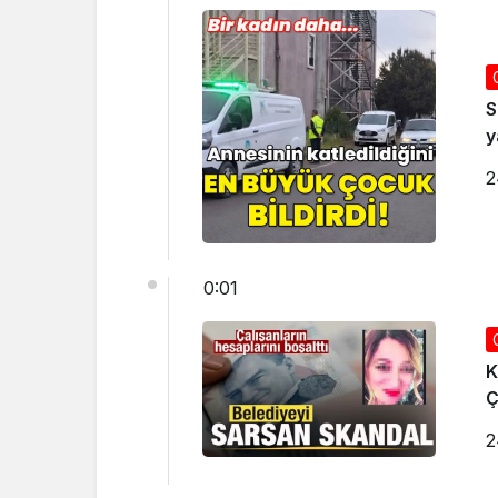
S
y
2
0:01
K
Ç
2