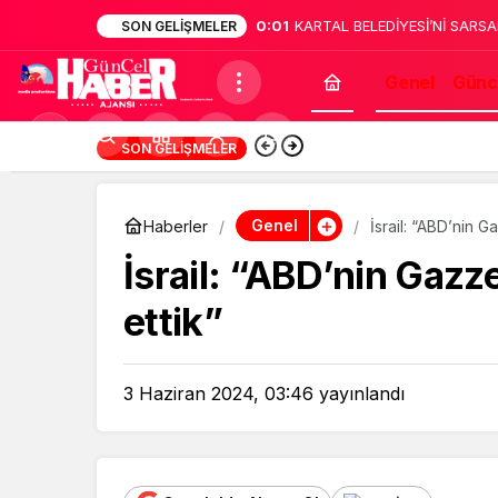
0:01
KARTAL BELEDİYESİ’Nİ SARS
SON GELIŞMELER
HESABINI BOŞALTTI
Genel
Günc
Mod
0:05
Osmaniye Polis Evi’
SON GELIŞMELER
değiştir
Genel
Haberler
İsrail: “ABD’nin G
İsrail: “ABD’nin Gazze
ettik”
3 Haziran 2024, 03:46
yayınlandı