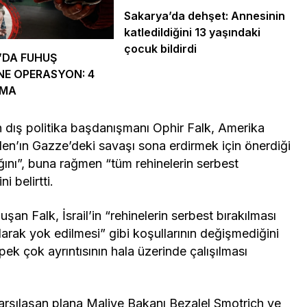
Sakarya’da dehşet: Annesinin
katledildiğini 13 yaşındaki
çocuk bildirdi
’DA FUHUŞ
NE OPERASYON: 4
AMA
 dış politika başdanışmanı Ophir Falk, Amerika
den’ın Gazze’deki savaşı sona erdirmek için önerdiği
ğını”, buna rağmen “tüm rehinelerin serbest
ni belirtti.
an Falk, İsrail’in “rehinelerin serbest bırakılması
larak yok edilmesi” gibi koşullarının değişmediğini
ek çok ayrıntısının hala üzerinde çalışılması
e karşılaşan plana Maliye Bakanı Bezalel Smotrich ve