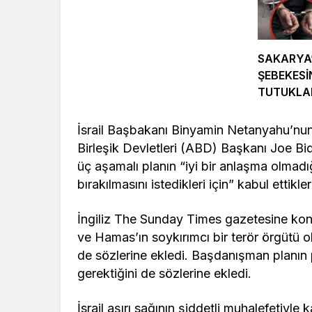
SAKARYA
ŞEBEKESİ
TUTUKL
İsrail Başbakanı Binyamin Netanyahu’nun
Birleşik Devletleri (ABD) Başkanı Joe Bi
üç aşamalı planın “iyi bir anlaşma olmadı
bırakılmasını istedikleri için” kabul ettikleri
İngiliz The Sunday Times gazetesine konuş
ve Hamas’ın soykırımcı bir terör örgütü o
de sözlerine ekledi. Başdanışman planın p
gerektiğini de sözlerine ekledi.
İsrail aşırı sağının şiddetli muhalefetiyl