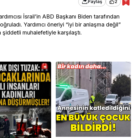
Paylaş
2
dımcısı İsrail’in ABD Başkanı Biden tarafından
oğruladı. Yardımcı öneriyi “iyi bir anlaşma değil”
n şiddetli muhalefetiyle karşılaştı.
Köşe Yazıları
LEDİYESİ’Nİ
KANDAL!
ŞEHİT SİNAN ATEŞ
ARIN
DOSYASI: SUSARSAK
BOŞALTTI
VİCDAN ÖLÜR