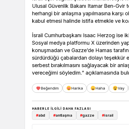
Ulusal Güvenlik Bakanı Itamar Ben-Gvir 
herhangi bir anlaşma yapılmasına karşı o
kabul etmesi halinde istifa etmekle ve ko
İsrail Cumhurbaşkanı Isaac Herzog ise iki
Sosyal medya platformu X üzerinden yapt
konuşmadan ve Gazze’de Hamas tarafından
sürdürdüğü çabalardan dolayı teşekkür e
serbest bırakılmasını sağlayacak bir anl
vereceğimi söyledim.” açıklamasında bul
Beğendim
Harika
Haha
Vay
HABERLE ILGILI DAHA FAZLASI
#
abd
#
antlaşma
#
gazze
#
israil