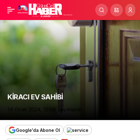
Kira gelirinde vergi
Paylaş
istisnası belli oldu
KİRACI EV SAHİBİ
14 Ocak 2024, 15:08
yayınlandı
Google'da Abone Ol