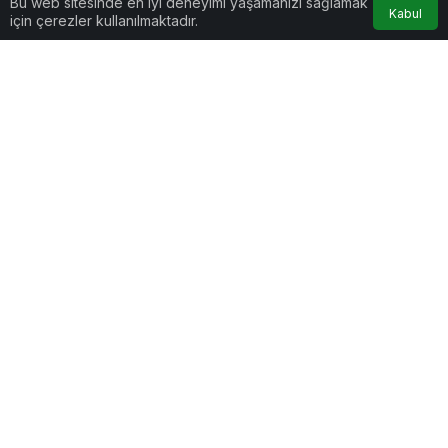
Bu web sitesinde en iyi deneyimi yaşamanızı sağlamak
Kabul
için çerezler kullanılmaktadır.
Genel
Osmaniye Polis Evi’nde “Şark Köşesi” Açıldı
24 Mayıs 2026 - Paz - 0:05