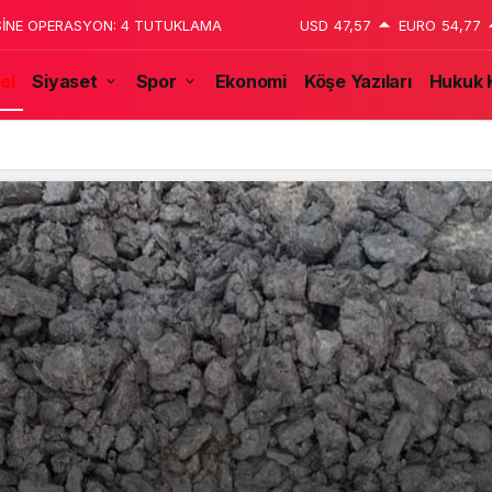
 katledildiğini 13 yaşındaki çocuk
USD
47,57
EURO
54,77
el
Siyaset
Spor
Ekonomi
Köşe Yazıları
Hukuk 
tulmaz İsmi Tanju Okan Vefat Yıl Dönümünde Anılıyor