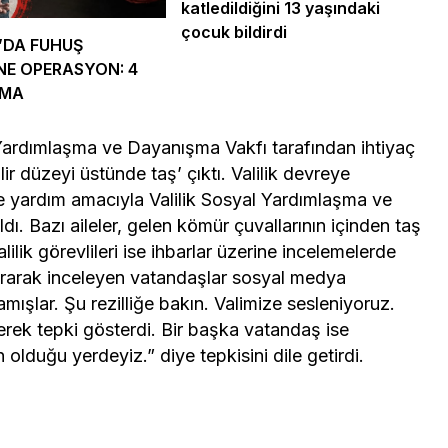
katledildiğini 13 yaşındaki
çocuk bildirdi
’DA FUHUŞ
NE OPERASYON: 4
AMA
ardımlaşma ve Dayanışma Vakfı tarafından ihtiyaç
lir düzeyi üstünde taş’ çıktı. Valilik devreye
re yardım amacıyla Valilik Sosyal Yardımlaşma ve
ı. Bazı aileler, gelen kömür çuvallarının içinden taş
Valilik görevlileri ise ihbarlar üzerine incelemelerde
ararak inceleyen vatandaşlar sosyal medya
amışlar. Şu rezilliğe bakın. Valimize sesleniyoruz.
iyerek tepki gösterdi. Bir başka vatandaş ise
lduğu yerdeyiz.” diye tepkisini dile getirdi.