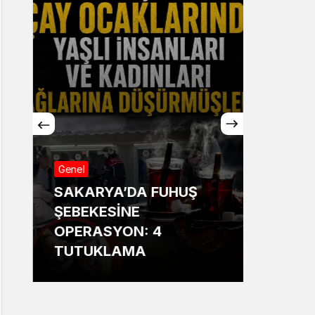
Genel
Genel
SAKARYA’DA FUHUŞ
Sakar
ŞEBEKESİNE
Annesi
OPERASYON: 4
13 ya
TUTUKLAMA
bildir