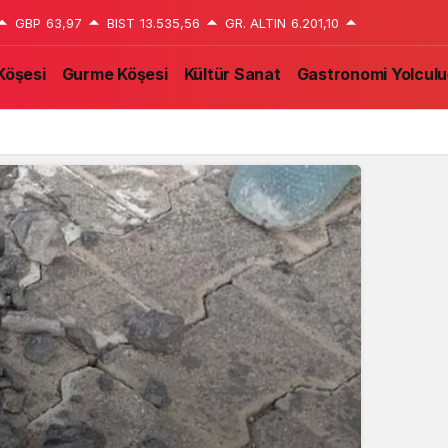
GBP
63,97
BIST
13.535,56
GR. ALTIN
6.201,10
Köşesi
Gurme Köşesi
Kültür Sanat
Gastronomi Yolcul