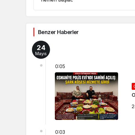
Benzer Haberler
24
Mayıs
0:05
O
2
0:03