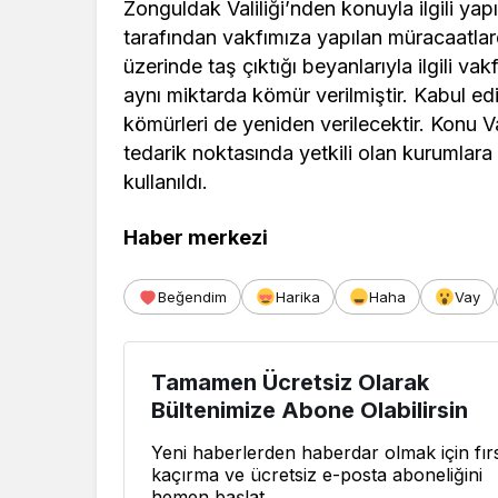
Zonguldak Valiliği’nden konuyla ilgili ya
tarafından vakfımıza yapılan müracaatlard
üzerinde taş çıktığı beyanlarıyla ilgili va
aynı miktarda kömür verilmiştir. Kabul edi
kömürleri de yeniden verilecektir. Konu Va
tedarik noktasında yetkili olan kurumlara g
kullanıldı.
Haber merkezi
Beğendim
Harika
Haha
Vay
Tamamen Ücretsiz Olarak
Bültenimize Abone Olabilirsin
Yeni haberlerden haberdar olmak için fırs
kaçırma ve ücretsiz e-posta aboneliğini
hemen başlat.