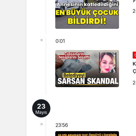
2
0:01
K
Ç
2
23
Mayıs
23:56