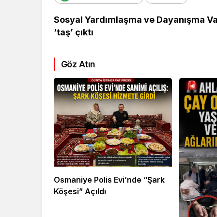
Sosyal Yardımlaşma ve Dayanışma Vakfı
‘taş’ çıktı
Göz Atın
Kültür Sanat
Ekonomi
Türk Müziğinin
Mersin’de
Unutulmaz İsmi Tanju
Siyaset G
Okan Vefat Yıl
Önemli İsi
Dönümünde Anılıyor
Geldi
Osmaniye Polis Evi’nde “Şark
Köşesi” Açıldı