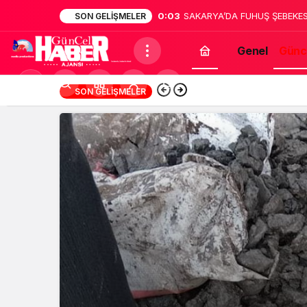
0:02
Sakarya’da dehşet: Annesinin
SON GELIŞMELER
bildirdi
Genel
Günc
Mod
13:12
Türk Müziğinin Unu
SON GELIŞMELER
değiştir