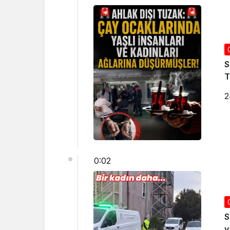
S
2
0:02
S
y