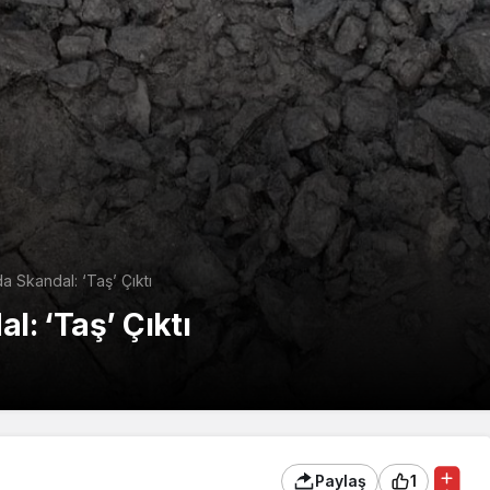
 Skandal: ‘Taş’ Çıktı
: ‘Taş’ Çıktı
Paylaş
1