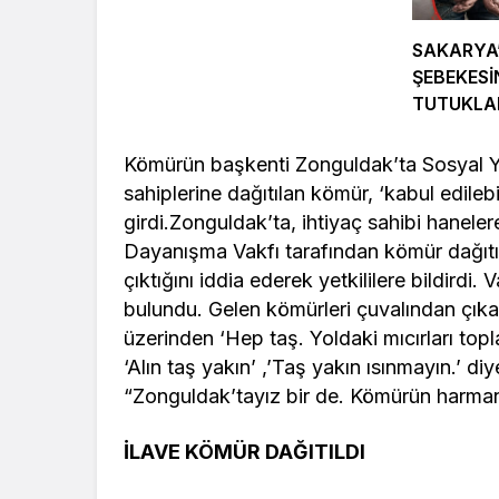
SAKARYA
ŞEBEKESİ
TUTUKL
Kömürün başkenti Zonguldak’ta Sosyal Y
sahiplerine dağıtılan kömür, ‘kabul edilebi
girdi.Zonguldak’ta, ihtiyaç sahibi hanele
Dayanışma Vakfı tarafından kömür dağıtıld
çıktığını iddia ederek yetkililere bildirdi. 
bulundu. Gelen kömürleri çuvalından çık
üzerinden ‘Hep taş. Yoldaki mıcırları topl
‘Alın taş yakın’ ,’Taş yakın ısınmayın.’ d
“Zonguldak’tayız bir de. Kömürün harman o
İLAVE KÖMÜR DAĞITILDI