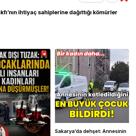
’nın ihtiyaç sahiplerine dağıttığı kömürler
 Ekonomi ve
Genel
ündemi:
mler Bir Araya
Osmaniye Polis Evi’nde
“Şark Köşesi” Açıldı
Sakarya’da dehşet: Annesinin