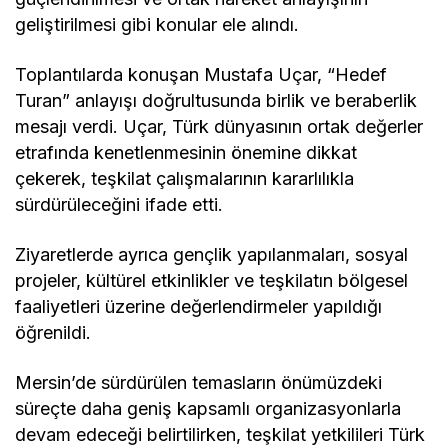
Sakarya’da dehşet:
Annesinin katledildiğini
13 yaşındaki çocuk
bildirdi
Mersin İl Başkanlığı’nda gerçekleşen
görüşmelerde, teşkilatın yürüttüğü çalışmalar, Türk
devletleri arasındaki kültürel bağların
güçlendirilmesi ve ortak hareket anlayışının
geliştirilmesi gibi konular ele alındı.