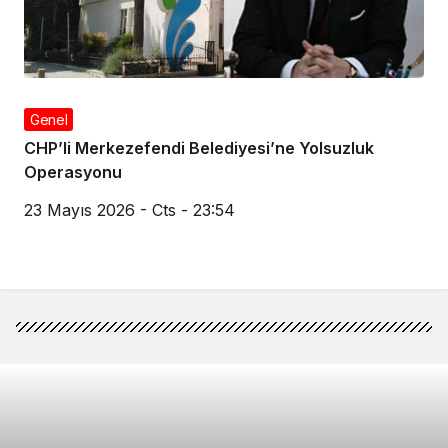
Genel
KIRMIZI BÜLTENLE ARANIYORDU Uluslararası suç
örgütü liderinin kardeşi Pendik’te yakalandı
23 Mayıs 2026 - Cts - 23:56