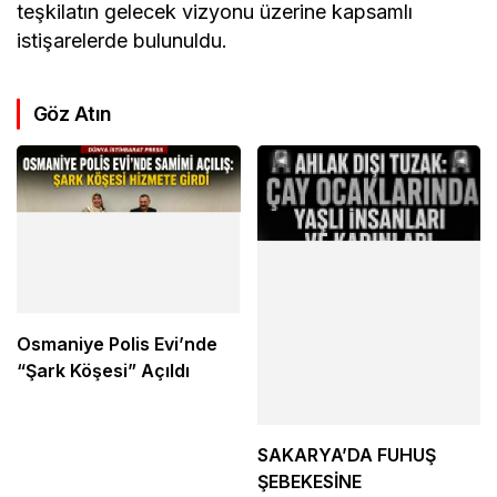
ULUSLARARASI TURAN DEVLETLERİ
TEŞKİLATI’NDA “HEDEF TURAN”
MESAJI
9 Mayıs 2026, 23:01
yayınlandı
Google'da Abone Ol
Paylaş
2
Uluslararası Turan Devletleri Teşkilatı Mersin İl
Başkanlığı’nda ziyaret trafiği sürüyor.
Gerçekleştirilen buluşmalarda, Türk dünyasının
birlik ve dayanışmasına yönelik hedefler ile
teşkilatın gelecek vizyonu üzerine kapsamlı
istişarelerde bulunuldu.