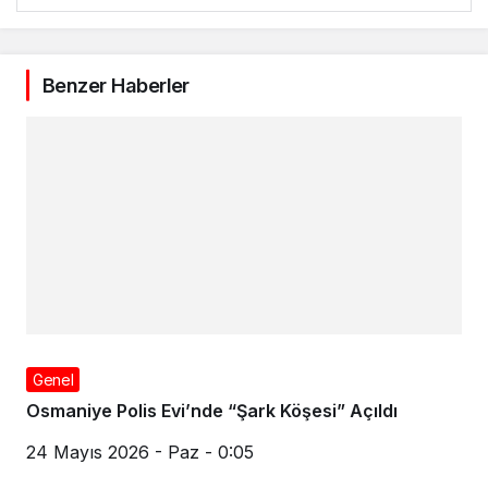
Beğendim
Harika
Haha
Vay
Üzgün
Kızgın
Tamamen Ücretsiz Olarak Bültenimize
Abone Olabilirsin
Yeni haberlerden haberdar olmak için fırsatı
kaçırma ve ücretsiz e-posta aboneliğini hemen
başlat.
ABONE OL