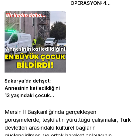
Göz Atın
Osmaniye Polis Evi’nde
“Şark Köşesi” Açıldı
SAKARYA’DA FUHUŞ
ŞEBEKESİNE
OPERASYON: 4
TUTUKLAMA