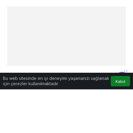
Benzer Haberler
Bu web sitesinde en iyi deneyimi yaşamanızı sağlamak
Kabul
için çerezler kullanılmaktadır.
Genel
Osmaniye Polis Evi’nde “Şark Köşesi” Açıldı