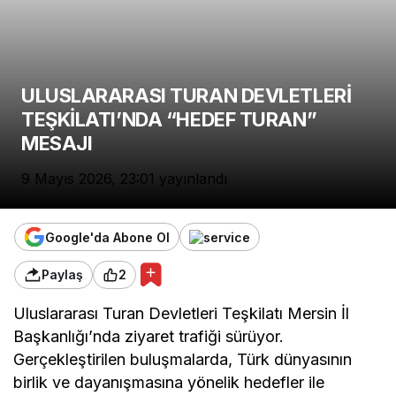
Genel
CHP’li Merkezefendi Belediyesi’ne Yolsuzluk
Operasyonu
23 Mayıs 2026 - Cts - 23:54