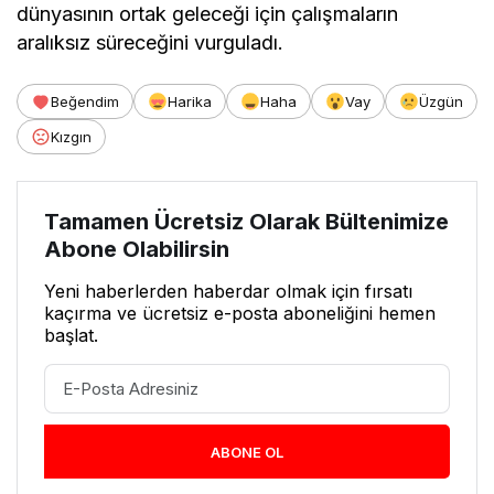
Toplantılarda konuşan Mustafa Uçar, “Hedef
Turan” anlayışı doğrultusunda birlik ve beraberlik
mesajı verdi. Uçar, Türk dünyasının ortak değerler
etrafında kenetlenmesinin önemine dikkat
çekerek, teşkilat çalışmalarının kararlılıkla
sürdürüleceğini ifade etti.
Ziyaretlerde ayrıca gençlik yapılanmaları, sosyal
projeler, kültürel etkinlikler ve teşkilatın bölgesel
faaliyetleri üzerine değerlendirmeler yapıldığı
öğrenildi.
Mersin’de sürdürülen temasların önümüzdeki
süreçte daha geniş kapsamlı organizasyonlarla
devam edeceği belirtilirken, teşkilat yetkilileri Türk
dünyasının ortak geleceği için çalışmaların
aralıksız süreceğini vurguladı.