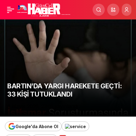
ULUSLARARASI TURAN
Paylaş
DEVLETLERİ
TEŞKİLATI’NDA “HEDEF
TURAN” MESAJI
BARTIN’DA YARGI HAREKETE GEÇTİ:
33 KİŞİ TUTUKLANDI
9 Mayıs 2026, 23:01
yayınlandı
Google'da Abone Ol