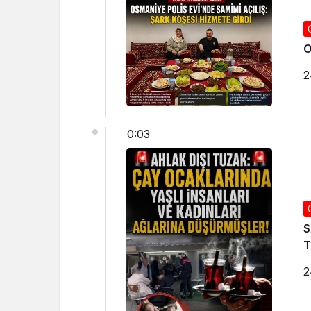
O
2
0:03
S
2