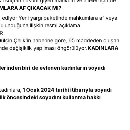
rklı suçtan hüküm giyen mahkum ve aileleri için de
LARA AF ÇIKACAK MI?
am ediyor Yeni yargı paketinde mahkumlara af veya
bulunduğuna ilişkin resmi açıklama
ER
Gülçin Çelik’in haberine göre, 65 maddeden oluşan
nde değişiklik yapılması öngörülüyor
.KADINLARA
lerinden biri de evlenen kadınların soyadı
adınlara,
1 Ocak 2024 tarihi itibarıyla soyadı
lik öncesindeki soyadını kullanma hakkı