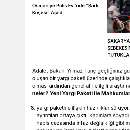
Okan Vefat Yıl
Önemli İsi
Osmaniye Polis Evi’nde “Şark
Dönümünde Anılıyor
Geldi
Köşesi” Açıldı
SAKARYA
ŞEBEKESİ
TUTUKL
Adalet Bakanı Yılmaz Tunç geçtiğimiz g
oluşan bir yargı paketi üzerinde çalıştıkları
olması ardından genel af ile ilgili araştır
neler?
Yeni Yargı Paketi ile Mahkumla
yargı paketine ilişkin hazırlıklar sürü
ayrıntıları ortaya çıktı. Kadınlara soyad
hapis cezasında infaz değişikliği gibi m