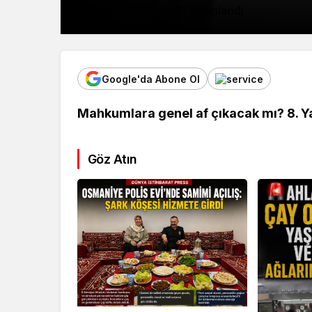
16 Aralık 2023, 10:51
yayınlandı
Google'da Abone Ol
Mahkumlara genel af çıkacak mı? 8. Ya
Göz Atın
Kültür Sanat
Ekonomi
Türk Müziğinin
Mersin’de
Unutulmaz İsmi Tanju
Siyaset G