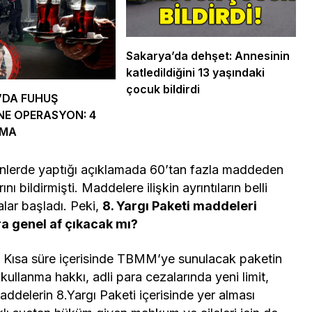
mler Bir Araya
Osmaniye Polis Evi’nde
“Şark Köşesi” Açıldı
Sakarya’da dehşet: Annesinin
katledildiğini 13 yaşındaki
çocuk bildirdi
’DA FUHUŞ
NE OPERASYON: 4
AMA
ünlerde yaptığı açıklamada 60’tan fazla maddeden
nı bildirmişti. Maddelere ilişkin ayrıntıların belli
malar başladı. Peki,
8. Yargı Paketi maddeleri
ra genel af çıkacak mı?
yor. Kısa süre içerisinde TBMM’ye sunulacak paketin
ı kullanma hakkı, adli para cezalarında yeni limit,
addelerin 8.Yargı Paketi içerisinde yer alması