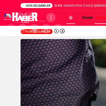
0:02
Sakarya’da dehşet: Annesinin
SON GELIŞMELER
bildirdi
Genel
Günc
Mod
13:12
Türk Müziğinin Unu
SON GELIŞMELER
değiştir