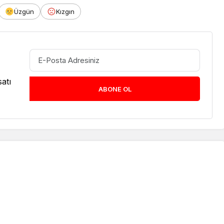
Üzgün
Kızgın
atı
ABONE OL