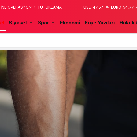
 katledildiğini 13 yaşındaki çocuk
USD
47,57
EURO
54,77
el
Siyaset
Spor
Ekonomi
Köşe Yazıları
Hukuk 
tulmaz İsmi Tanju Okan Vefat Yıl Dönümünde Anılıyor