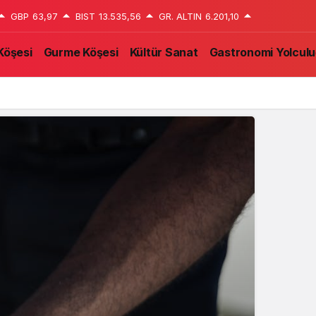
GBP
63,97
BIST
13.535,56
GR. ALTIN
6.201,10
Köşesi
Gurme Köşesi
Kültür Sanat
Gastronomi Yolcul