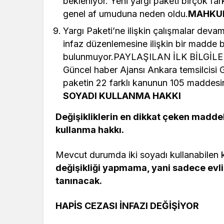
bekleniyor. Yeni yargı paketi birçok fa
genel af umuduna neden oldu.
MAHKUM
Yargı Paketi’ne ilişkin çalışmalar dev
infaz düzenlemesine ilişkin bir madde 
bulunmuyor.PAYLAŞILAN İLK BİLGİL
Güncel haber Ajansı Ankara temsilcisi 
paketin 22 farklı kanunun 105 maddesi
SOYADI KULLANMA HAKKI
Değişikliklerin en dikkat çeken madde
kullanma hakkı.
Mevcut durumda iki soyadı kullanabilen k
değişikliği yapmama, yani sadece evli
tanınacak.
HAPİS CEZASI İNFAZI DEĞİŞİYOR