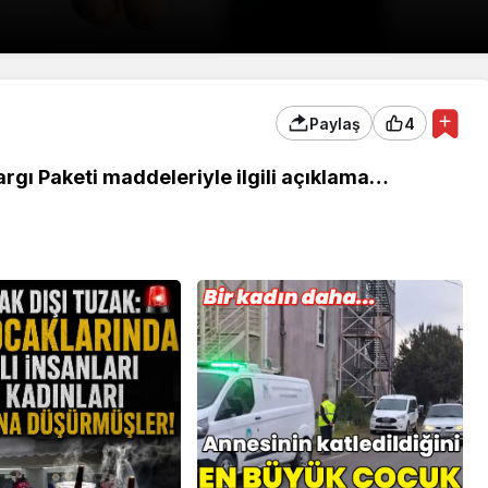
Paylaş
4
rgı Paketi maddeleriyle ilgili açıklama…
 Ekonomi ve
Genel
ündemi: