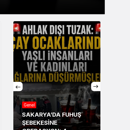
Genel
Genel
SAKARYA’DA FUHUŞ
Sakar
ŞEBEKESİNE
Annesi