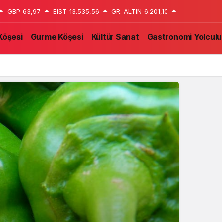
GBP
63,97
BIST
13.535,56
GR. ALTIN
6.201,10
Köşesi
Gurme Köşesi
Kültür Sanat
Gastronomi Yolcul