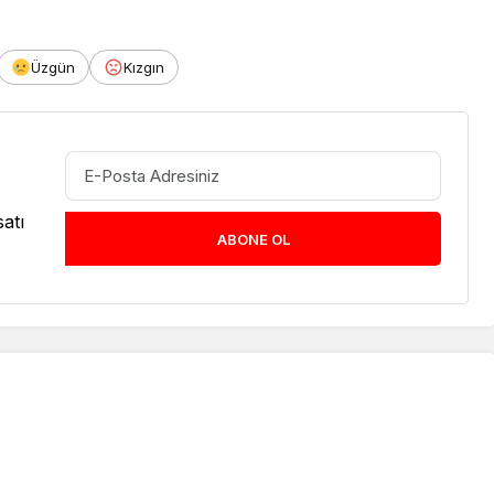
Üzgün
Kızgın
atı
ABONE OL