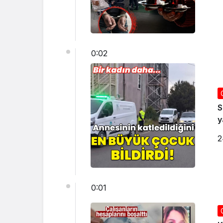
0:02
S
y
2
0:01