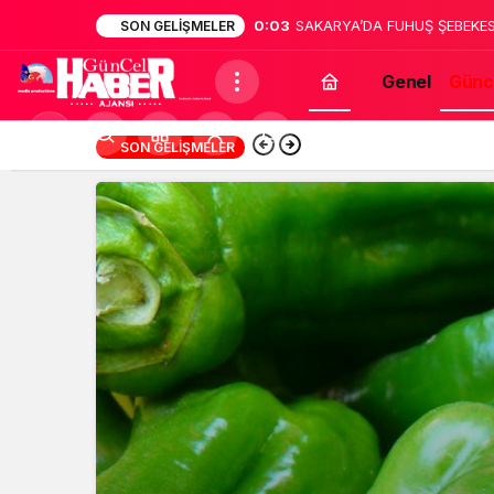
0:02
Sakarya’da dehşet: Annesinin
SON GELIŞMELER
bildirdi
Genel
Günc
Mod
13:12
Türk Müziğinin Unu
SON GELIŞMELER
değiştir