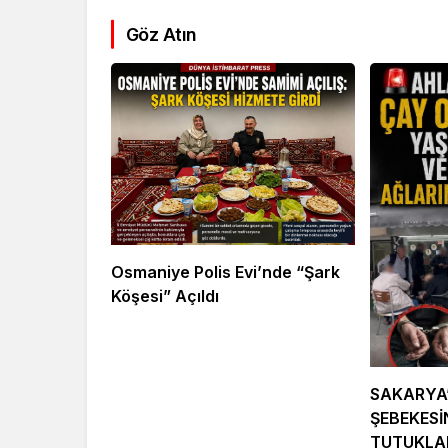
Kültür Sanat
Ekonomi
Göz Atın
Türk Müziğinin
Mersin’de
Unutulmaz İsmi Tanju
Siyaset G
Okan Vefat Yıl
Önemli İsi
Dönümünde Anılıyor
Geldi
Osmaniye Polis Evi’nde “Şark
Köşesi” Açıldı
SAKARYA
ŞEBEKESİ
TUTUKL