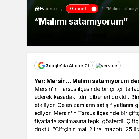
Güncel
Haberler
“Malımı satamıy
“Malımı satamıyorum”
13 Ocak 2024, 12:31
yayınlandı
Google'da Abone Ol
Yer: Mersin… Malımı satamıyorum dedi
Mersin’in Tarsus ilçesinde bir çiftçi, tarl
ederek kasadaki tüm biberleri döktü…Bir
etkiliyor. Gelen zamların satış fiyatlarını
ediyor. Mersin’in Tarsus ilçesinde bir çift
fiyatlarla satılmasına tepki gösterdi. Çif
döktü. “Çiftçinin malı 2 lira, mazotu 25 li