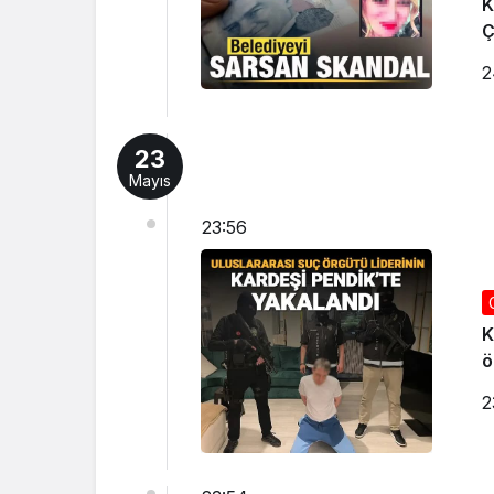
K
Ç
2
23
Mayıs
23:56
K
ö
2