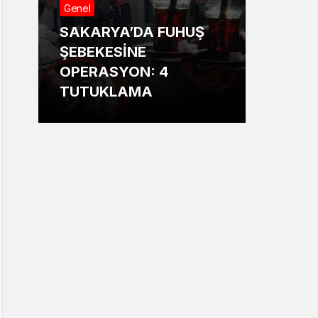
Genel
Genel
SAKARYA’DA FUHUŞ
Sakar
ŞEBEKESİNE
Annesi
OPERASYON: 4
13 ya
TUTUKLAMA
bildir