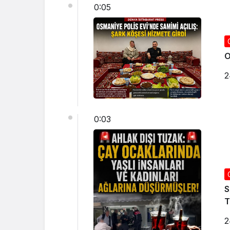
0:05
O
2
0:03
S
2