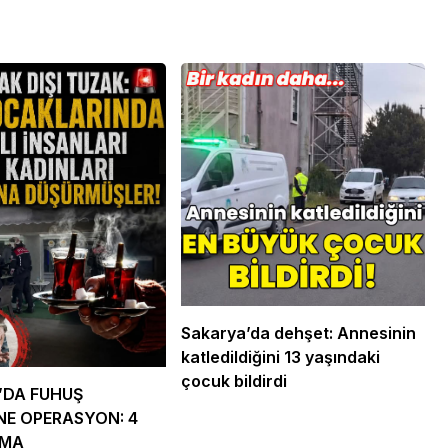
 Ekonomi ve
Genel
ündemi:
mler Bir Araya
Osmaniye Polis Evi’nde
“Şark Köşesi” Açıldı
Sakarya’da dehşet: Annesinin
katledildiğini 13 yaşındaki
çocuk bildirdi
’DA FUHUŞ
NE OPERASYON: 4
AMA