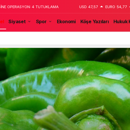
 katledildiğini 13 yaşındaki çocuk
USD
47,57
EURO
54,77
el
Siyaset
Spor
Ekonomi
Köşe Yazıları
Hukuk 
tulmaz İsmi Tanju Okan Vefat Yıl Dönümünde Anılıyor