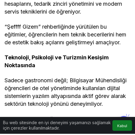
hesaplarını, tedarik zinciri yönetimini ve modern
servis tekniklerini de öğreniyor.
“Şeffff Gizem” rehberliğinde yürütülen bu
eğitimler, öğrencilerin hem teknik becerilerini hem
de estetik bakış açılarını geliştirmeyi amaçlıyor.
Teknoloji, Psikoloji ve Turizmin Kesişim
Noktasında
Sadece gastronomi değil; Bilgisayar Mühendisliği
öğrencileri de otel yönetiminde kullanılan dijital
sistemlerin yazılım altyapısında aktif görev alarak
sektörün teknoloji yönünü deneyimliyor.
Psikoloji bölümü öğrencileri, misafir davranışları,
Bu web sitesinde en iyi deneyimi yaşamanızı sağlamak
stres yönetimi ve çalışan motivasyonu gibi
Kabul
için çerezler kullanılmaktadır.
konularda gözlem ve analiz yapıyor.