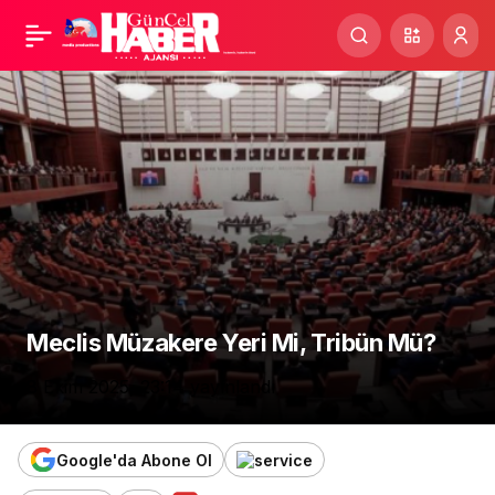
Ortak Eğitimde Büyük
Paylaş
Adım! Öğrencilerimiz
Rixos Tersane
İstanbul’da!
Meclis Müzakere Yeri Mi, Tribün Mü?
8 Ekim 2025, 23:14
yayınlandı
Google'da Abone Ol