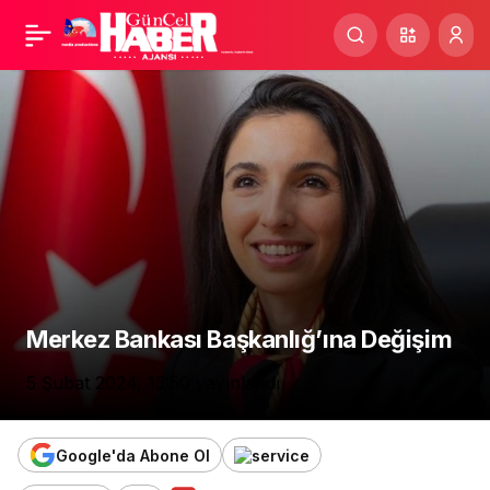
BAŞKAN ADAY ADAYI
Paylaş
TÜZÜN: HEDEFİMİZ
DAHA GÜÇLÜ AKDENİZ!
Merkez Bankası Başkanlığ’ına Değişim
5 Şubat 2024, 13:50
yayınlandı
Google'da Abone Ol