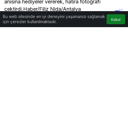
anısına hediyeler vererek, hatıra fotoğrafı
çektirdi.Haber/Filiz Nida/Antalya
Bu web sitesinde en iyi deneyimi yaşamanızı sağlamak
Kabul
için çerezler kullanılmaktadır.
Beğendim
Harika
Haha
Vay
Üzgün
Kızgın
Tamamen Ücretsiz Olarak Bültenimize
Abone Olabilirsin
Yeni haberlerden haberdar olmak için fırsatı
kaçırma ve ücretsiz e-posta aboneliğini hemen
başlat.
ABONE OL