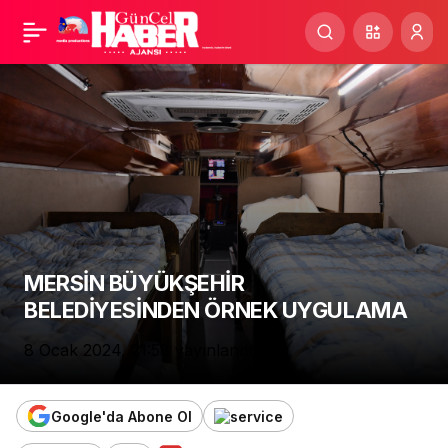
BAŞKANLAR
Paylaş
BULUŞMASI
MERSİN BÜYÜKŞEHİR
BELEDİYESİNDEN ÖRNEK UYGULAMA
8 Ocak 2024, 21:58
yayınlandı
Google'da Abone Ol