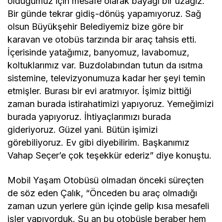
olduğumuz için mesafe olarak bayağı bir uzağız.
Bir günde tekrar gidiş-dönüş yapamıyoruz. Sağ
olsun Büyükşehir Belediyemiz bize göre bir
karavan ve otobüs tarzında bir araç tahsis etti.
İçerisinde yatağımız, banyomuz, lavabomuz,
koltuklarımız var. Buzdolabından tutun da ısıtma
sistemine, televizyonumuza kadar her şeyi temin
etmişler. Burası bir evi aratmıyor. İşimiz bittiği
zaman burada istirahatimizi yapıyoruz. Yemeğimizi
burada yapıyoruz. İhtiyaçlarımızı burada
gideriyoruz. Güzel yani. Bütün işimizi
görebiliyoruz. Ev gibi diyebilirim. Başkanımız
Vahap Seçer’e çok teşekkür ederiz” diye konuştu.
Mobil Yaşam Otobüsü olmadan önceki süreçten
de söz eden Çalık, “Önceden bu araç olmadığı
zaman uzun yerlere gün içinde gelip kısa mesafeli
işler yapıyorduk. Şu an bu otobüsle beraber hem