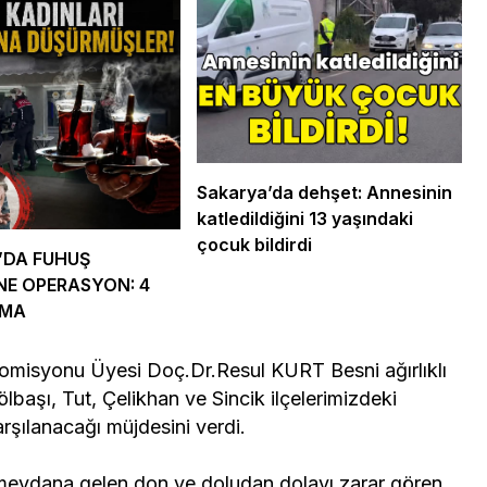
 Ekonomi ve
Genel
ündemi:
mler Bir Araya
Osmaniye Polis Evi’nde
“Şark Köşesi” Açıldı
Sakarya’da dehşet: Annesinin
katledildiğini 13 yaşındaki
çocuk bildirdi
’DA FUHUŞ
NE OPERASYON: 4
AMA
Komisyonu Üyesi Doç.Dr.Resul KURT Besni ağırlıklı
aşı, Tut, Çelikhan ve Sincik ilçelerimizdeki
arşılanacağı müjdesini verdi.
 meydana gelen don ve doludan dolayı zarar gören