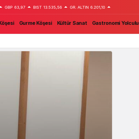
GBP
63,97
BIST
13.535,56
GR. ALTIN
6.201,10
Köşesi
Gurme Köşesi
Kültür Sanat
Gastronomi Yolcul