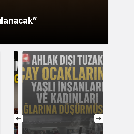
şılanacak”