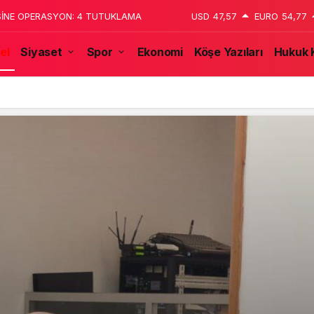
 katledildiğini 13 yaşındaki çocuk
USD
47,57
EURO
54,77
el
Siyaset
Spor
Ekonomi
Köşe Yazıları
Hukuk 
tulmaz İsmi Tanju Okan Vefat Yıl Dönümünde Anılıyor