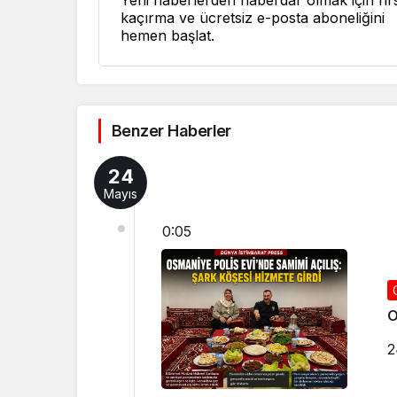
Yeni haberlerden haberdar olmak için fırs
kaçırma ve ücretsiz e-posta aboneliğini
hemen başlat.
Benzer Haberler
24
Mayıs
0:05
O
2