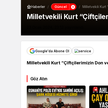
Güncel
Haberler
Milletvekili Kurt
Milletvekili Kurt “Çiftçi
23 Ocak 2024, 23:12
yayınlandı
Google'da Abone Ol
Milletvekili Kurt “Çiftçilerimizin Don 
Göz Atın