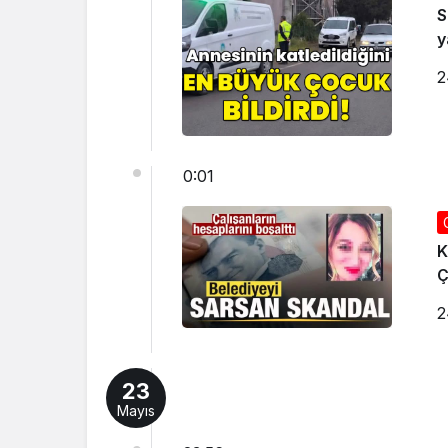
S
y
2
0:01
K
Ç
2
23
Mayıs