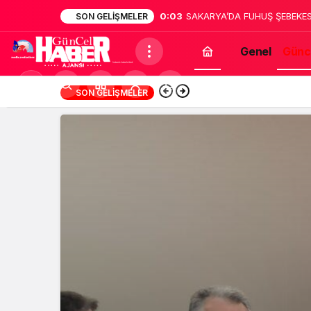
0:02
Sakarya’da dehşet: Annesinin
SON GELIŞMELER
bildirdi
Genel
Günc
Mod
13:12
Türk Müziğinin Unu
SON GELIŞMELER
değiştir