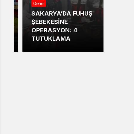
Genel
Genel
SAKARYA’DA FUHUŞ
Sakar
ŞEBEKESİNE
Annesi
OPERASYON: 4
13 ya
TUTUKLAMA
bildir