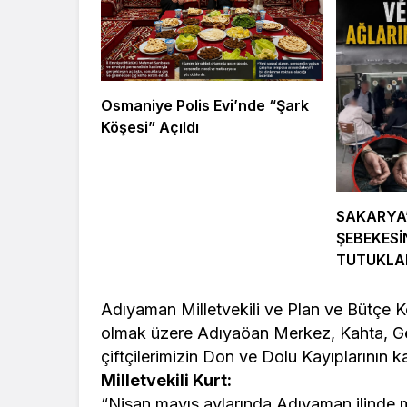
Kültür Sanat
Ekonomi
Türk Müziğinin
Mersin’de
Unutulmaz İsmi Tanju
Siyaset G
Okan Vefat Yıl
Önemli İsi
Osmaniye Polis Evi’nde “Şark
Dönümünde Anılıyor
Geldi
Köşesi” Açıldı
SAKARYA
ŞEBEKESİ
TUTUKL
Adıyaman Milletvekili ve Plan ve Bütçe 
olmak üzere Adıyaöan Merkez, Kahta, Gölb
çiftçilerimizin Don ve Dolu Kayıplarının k
Milletvekili Kurt:
“Nisan mayıs aylarında Adıyaman ilinde