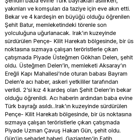
Şehidin baba evine Türk bayrakları asılırken,
yakınları ve komşuları da taziye için eve akın etti.
Bekar ve 4 kardeşin en büyüğü olduğu öğrenilen
Şehit Batur, memleketindeki törenle son
yolculuğuna uğurlanacak. Irak’ın kuzeyinde
sürdürülen Pençe- Kilit Harekatı bölgesinde, bir üs
noktasına sızmaya çalışan teröristlerle çıkan
çatışmada Piyade Üsteğmen Gökhan Delen, şehit
oldu. Üsteğmen Delen’in, memleketi Aksaray’ın
Ereğli Kapı Mahallesi’nde oturan babası Bayram
Delen’e acı haber, askeri yetkililer tarafından
verildi. 2’si kız 4 kardeş olan Şehit Delen’in bekar
olduğu öğrenildi. Acı haberin ardından baba evine
Türk bayrağı asıldı..Irak’ın kuzeyinde sürdürülen
Pençe- Kilit Harekatı bölgesinde, bir üs noktasına
sızmaya çalışan teröristlerle çıkan çatışmada
Piyade Uzman Çavuş Hakan Gün, şehit oldu.
Gün’ün şehadet haberi, Gaziantep’in Fatih