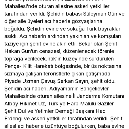
Mahallesi’nde oturan ailesine askeri yetkililer
tarafından verildi. Şehidin babası Süleyman Gün ve
diğer aile üyeleri acı haberle gözyaşlarına
boğuldu. Şehidin evine ve sokağa Türk bayrakları
asıldı. Acı haberin ardından yakınları ve komşuları
taziye için şehit evine akın etti. Bekar olan Şehit
Hakan Gün’ün cenazesi, düzenlenecek törenle
toprağa verilecek.Irak’ın kuzeyinde sürdürülen
Pençe- Kilit Harekatı bölgesinde, bir üs noktasına
sızmaya çalışan teröristlerle çıkan çatışmada
Piyade Uzman Çavuş Serkan Sayın, şehit oldu.
Şehidin acı haberi, Adıyaman’ın Bahçelievler
Mahallesinde oturan ailesine İl Jandarma Komutanı
Albay Hikmet Uz, Türkiye Harp Malulü Gaziler
Şehit Dul ve Yetimler Derneği Başkanı Hacı
Erdengi ve askeri yetkililer tarafından verildi. Şehit
ailesi acı haberle üzüntüye boğulurken, baba evine