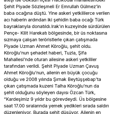
Şehit Piyade Sözleşmeli Er Emrullah Gülmez’in
baba ocağına düştü. Yine askeri yetkililerce verilen
acı haberin ardından iki şehidin baba ocağı Türk
bayraklarıyla donatıldı.Irak’ın kuzeyinde sürdürülen
Pençe- Kilit Harekatı bölgesinde, bir üs noktasına
sızmaya çalışan teröristlerle çıkan çatışmada
Piyade Uzman Ahmet Köroğlu, şehit oldu.
Köroğlu’nun şehadet haberi, Tuzla, Şifa
Mahallesi’nde oturan ailesine askeri yetkililer
tarafından verildi. Şehit Piyade Uzman Çavuş
Ahmet Köroğlu’nun, ailenin en büyük çocuğu
olduğu ve 2008 yılında Şırnak Beytüşşebap’ta
çıkan çatışmada kuzeni Talha Köroğlu’nun da
şehit olduğunu söyleyen dayısı Özcan Türk,
“Kardeşimiz 9 yıldır bu görevdeydi. Üs bölgesine
saat 17.00 sıralarında yemek yedikleri sırada saldırı
düzenleniyor. Burada şehit düşüyor. Ailenin en