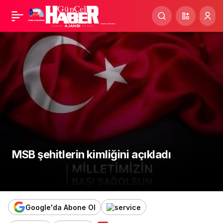
BAŞIMIZ SAĞOLSUN
Paylaş
MSB şehitlerin kimliğini açıkladı
14 Ocak 2024, 15:10
yayınlandı
Google'da Abone Ol