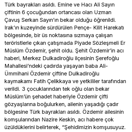
Türk bayrakları asıldı. Emine ve Hacı Ali Sayın
çiftinin 6 çocuğundan ortancası olan Uzman
Çavuş Serkan Sayın’ın bekar olduğu öğrenildi.
Irak’ın kuzeyinde sürdürülen Pençe- Kilit Harekatı
bölgesinde, bir üs noktasına sızmaya çalışan
teröristlerle çıkan çatışmada Piyade Sözleşmeli Er
Müslüm Özdemir, şehit oldu. Şehit Özdemir’in acı
haberi, Merkez Dulkadiroğlu ilçesinin Şerefoğlu
Mahallesi’ndeki çadırda yaşayan baba Ali-
Ümmihani Özdemir çiftine Dulkadiroğlu
kaymakamı Fatih Çelikkaya ve yetkililer tarafından
verildi. 3 çocuklarından tek oğlu olan bekar
Müslüm’ün şehadet haberiyle Özdemir çifti
gözyaşlarına boğulurken, ailenin yaşadığı çadır
bölgesine Türk bayrakları asıldı. Özdemir ailesinin
komşularından Nazire Keskin, acı habere çok
üzüldüklerini belirterek, “Şehidimizin komşusuyuz.