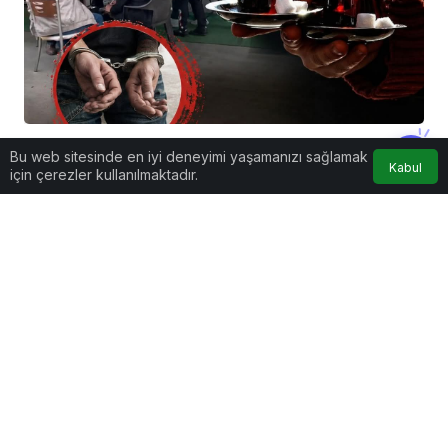
Bu web sitesinde en iyi deneyimi yaşamanızı sağlamak
Genel
Kabul
için çerezler kullanılmaktadır.
SAKARYA’DA FUHUŞ ŞEBEKESİNE OPERASYON: 4
TUTUKLAMA
24 Mayıs 2026 - Paz - 0:03