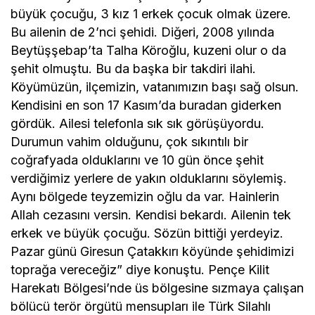
büyük çocuğu, 3 kız 1 erkek çocuk olmak üzere.
Bu ailenin de 2’nci şehidi. Diğeri, 2008 yılında
Beytüşşebap’ta Talha Köroğlu, kuzeni olur o da
şehit olmuştu. Bu da başka bir takdiri ilahi.
Köyümüzün, ilçemizin, vatanımızın başı sağ olsun.
Kendisini en son 17 Kasım’da buradan giderken
gördük. Ailesi telefonla sık sık görüşüyordu.
Durumun vahim olduğunu, çok sıkıntılı bir
coğrafyada olduklarını ve 10 gün önce şehit
verdiğimiz yerlere de yakın olduklarını söylemiş.
Aynı bölgede teyzemizin oğlu da var. Hainlerin
Allah cezasını versin. Kendisi bekardı. Ailenin tek
erkek ve büyük çocuğu. Sözün bittiği yerdeyiz.
Pazar günü Giresun Çatakkırı köyünde şehidimizi
toprağa vereceğiz” diye konuştu. Pençe Kilit
Harekatı Bölgesi’nde üs bölgesine sızmaya çalışan
bölücü terör örgütü mensupları ile Türk Silahlı