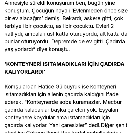
Annesiyle sürekli konuşurum ben, bugün yine
konuştum. Çocuğun hayali ‘Evlenmeden önce size
bir ev alacağım’ demiş. Bekardı, askere gitti, çok
terbiyeli bir çocuktu, asil bir çocuktu. Evleri 2
katlıydı, amcaları üst katta oturuyordu, alt katta da
bunlar oturuyordu. Depremde de ev gitti. Çadırda
yaşıyorlardı” diye konuştu.
‘KONTEYNERİ ISITAMADIKLARI İÇİN ÇADIRDA
KALIYORLARDI’
Komşulardan Hatice Gülbuyruk ise konteyneri
ısıtamadıkları için ailenin çadırda kaldığını ifade
ederek, “Konteynerde soba kuramazlar. Mecbur
çadırda kalacaklar başka çareleri yok. Eşyaları
konteynere koydular ama ısıtamadıkları için
çadırda kalıyorlar. Yani çaresizler” dedi.Diğer şehit
ateşi ise Göksun İlçesi Hacıkodal mahallesindeki