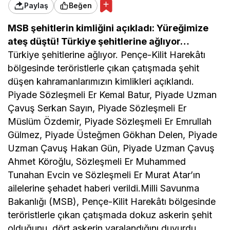
Paylaş
Beğen
MSB şehitlerin kimliğini açıkladı: Yüreğimize
ateş düştü! Türkiye şehitlerine ağlıyor…
Türkiye şehitlerine ağlıyor. Pençe-Kilit Harekâtı
bölgesinde teröristlerle çıkan çatışmada şehit
düşen kahramanlarımızın kimlikleri açıklandı.
Piyade Sözleşmeli Er Kemal Batur, Piyade Uzman
Çavuş Serkan Sayın, Piyade Sözleşmeli Er
Müslüm Özdemir, Piyade Sözleşmeli Er Emrullah
Gülmez, Piyade Üsteğmen Gökhan Delen, Piyade
Uzman Çavuş Hakan Gün, Piyade Uzman Çavuş
Ahmet Köroğlu, Sözleşmeli Er Muhammed
Tunahan Evcin ve Sözleşmeli Er Murat Atar’ın
ailelerine şehadet haberi verildi.Milli Savunma
Bakanlığı (MSB), Pençe-Kilit Harekâtı bölgesinde
teröristlerle çıkan çatışmada dokuz askerin şehit
olduğunu, dört askerin yaralandığını duyurdu.