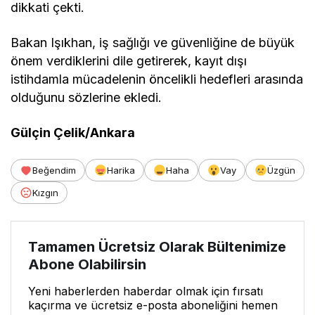
Öte yandan yaşlı nüfusun istihdamda yer almasını
sağlayacak düzenlemelere ihtiyaç olduğunu
vurgulayan Işıkhan, söz konusu nüfus gruplarının
karşılaşabileceği sorunları öngörmeleri gerektiğine
dikkati çekti.
Bakan Işıkhan, iş sağlığı ve güvenliğine de büyük
önem verdiklerini dile getirerek, kayıt dışı
istihdamla mücadelenin öncelikli hedefleri arasında
olduğunu sözlerine ekledi.
Gülçin Çelik/Ankara
Beğendim
Harika
Haha
Vay
Üzgün
Kızgın