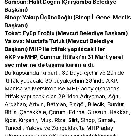
Samsun: Halit Doğan (Çarşamba Belediye
Başkanı)
Sinop: Yakup Üçüncüoğlu (Sinop İl Genel Meclis
Başkanı)
Tokat: Eyüp Eroğlu (Mevcut Belediye Başkanı)
Yalova: Mustafa Tutuk (Mevcut Belediye
Başkanı) MHP ile ittifak yapılacak iller
AKP ve MHP, Cumhur İttifakı’nı 31 Mart yerel
seçimlerine de taşıma kararı aldı.
Bu kapsamda iki parti, 30 büyükşehir ve 29 ilde
ittifak yapacak. 30 büyükşehrin 28’inde AKP,
Manisa ve Mersin’de ise MHP aday çıkaracak.
İttifak yapılacak olan 29 ilden Adıyaman, Ağrı,
Ardahan, Artvin, Batman, Bingöl, Bilecik, Burdur,
Bitlis, Çanakkale, Çorum, Edirne, Giresun, Hakkari,
Iğdır, Kırşehir, Muş, Rize, Siirt, Sinop, Şırnak,
Tunceli, Yalova ve Zonguldak’ta MHP aday
çıkarmayacak ve AKP adayını destekleyecek.