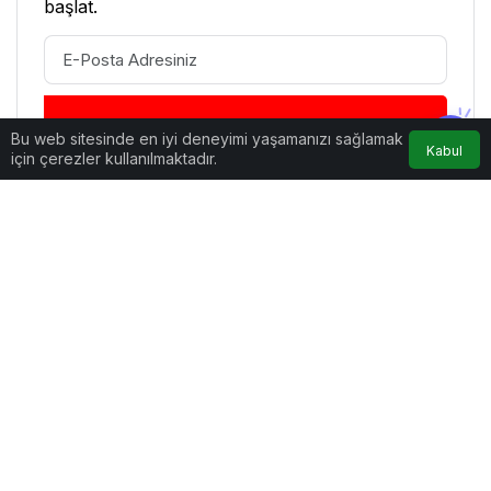
Tamamen Ücretsiz Olarak Bültenimize
Abone Olabilirsin
Yeni haberlerden haberdar olmak için fırsatı
kaçırma ve ücretsiz e-posta aboneliğini hemen
başlat.
Bu web sitesinde en iyi deneyimi yaşamanızı sağlamak
Kabul
için çerezler kullanılmaktadır.
ABONE OL
Benzer Haberler