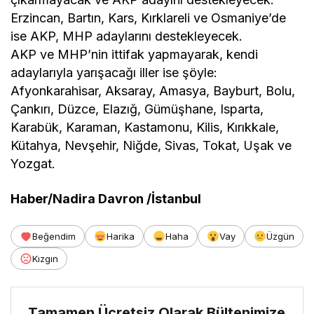
Erzincan, Bartın, Kars, Kırklareli ve Osmaniye’de
ise AKP, MHP adaylarını destekleyecek.
AKP ve MHP’nin ittifak yapmayarak, kendi
adaylarıyla yarışacağı iller ise şöyle:
Afyonkarahisar, Aksaray, Amasya, Bayburt, Bolu,
Çankırı, Düzce, Elazığ, Gümüşhane, Isparta,
Karabük, Karaman, Kastamonu, Kilis, Kırıkkale,
Kütahya, Nevşehir, Niğde, Sivas, Tokat, Uşak ve
Yozgat.
Haber/Nadira Davron /İstanbul
Beğendim
Harika
Haha
Vay
Üzgün
Kızgın
Tamamen Ücretsiz Olarak Bültenimize