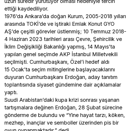
uzun süredir yürütüyor olması nedeniyle tercih
ettiği kaydediliyor.
1976’da Ankara’da doğan Kurum, 2005-2018 yılları
arasında TOKİ’de ve iştiraki Emlak Konut GYO
AŞ’de çeşitli görevler üstlenmiş; 10 Temmuz 2018-
4 Haziran 2023 tarihleri arası Çevre, Şehircilik ve
İklim Değişikliği Bakanlığı yapmış, 14 Mayıs’ta
yapılan genel seçimde AKP İstanbul Milletvekili
seçilmişti. Cumhurbaşkanı, Özel’i hedef aldı
15 Ocak’ta seçim mitinglerine başlayacaklarını
duyuran Cumhurbaşkanı Erdoğan, aday tanıtım
toplantısında siyaset gündemine dair açıklamalar
yaptı.
Suudi Arabistan’daki kupa krizi sonrası yaşanan
tartışmalara değinen Erdoğan, 28 Şubat sürecine
gönderme de bulundu ve “Yine hayat tarzı, köken,
mezhep, inançlar ve semboller üzerinden pis bir
oyun oynanmaktadır.” dedi.