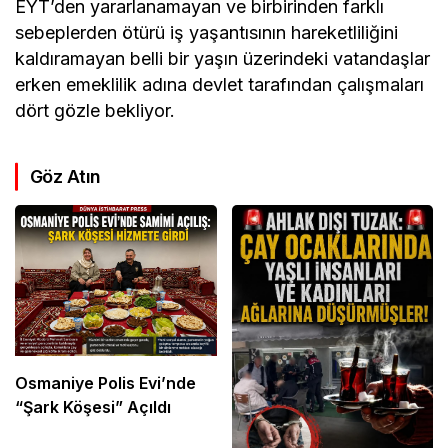
Çalışma Hayatı” temasıyla 5.’si düzenlenen Ortak
Paylaşım Forumu’na katılan Vedat Işıkhan önemli
açıklamalarda bulundu. İş yaşantısı kendi
dinamiğinde belli zorlukları beraberinde getiriyor.
EYT’den yararlanamayan ve birbirinden farklı
sebeplerden ötürü iş yaşantısının hareketliliğini
kaldıramayan belli bir yaşın üzerindeki vatandaşlar
erken emeklilik adına devlet tarafından çalışmaları
dört gözle bekliyor.
Göz Atın