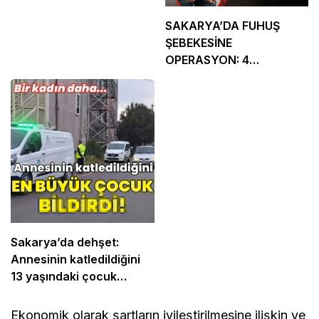
Osmaniye Polis Evi’nde
“Şark Köşesi” Açıldı
SAKARYA’DA FUHUŞ
ŞEBEKESİNE
OPERASYON: 4
TUTUKLAMA
Sakarya’da dehşet: