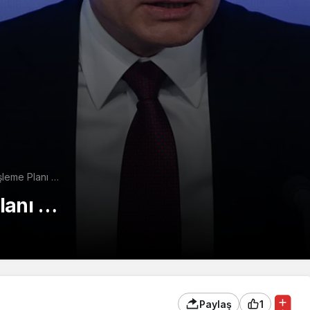
şleme Planı …
lanı …
Paylaş
1