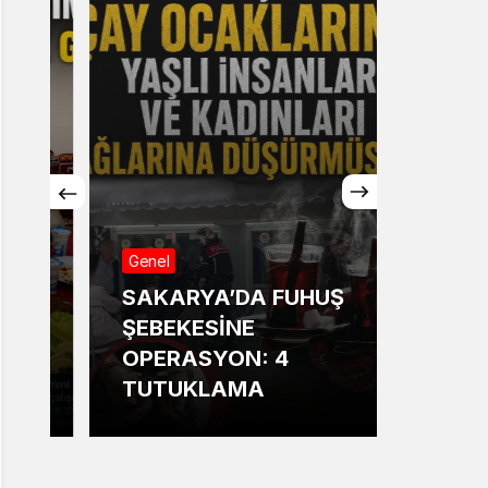
Genel
Genel
SAKARYA’DA FUHUŞ
Sakar
ŞEBEKESİNE
Annesi
OPERASYON: 4
13 ya
TUTUKLAMA
bildir