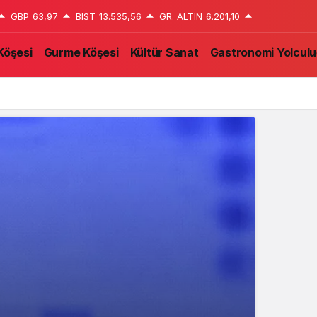
GBP
63,97
BIST
13.535,56
GR. ALTIN
6.201,10
Köşesi
Gurme Köşesi
Kültür Sanat
Gastronomi Yolcul