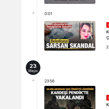
0:01
K
Ç
2
23
Mayıs
23:56
K