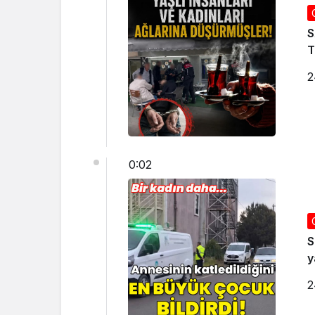
S
2
0:02
S
y
2