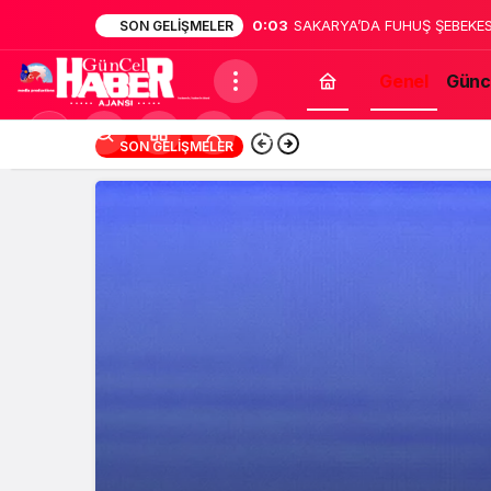
0:02
Sakarya’da dehşet: Annesinin
SON GELIŞMELER
bildirdi
Genel
Günc
Mod
13:12
Türk Müziğinin Unu
SON GELIŞMELER
değiştir