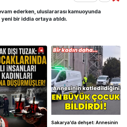
devam ederken, uluslararası kamuoyunda
yeni bir iddia ortaya atıldı.
 Ekonomi ve
Genel
ündemi:
mler Bir Araya
Osmaniye Polis Evi’nde
“Şark Köşesi” Açıldı
Sakarya’da dehşet: Annesinin