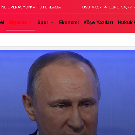
 katledildiğini 13 yaşındaki çocuk
USD
47,57
EURO
54,77
el
Siyaset
Spor
Ekonomi
Köşe Yazıları
Hukuk 
tulmaz İsmi Tanju Okan Vefat Yıl Dönümünde Anılıyor