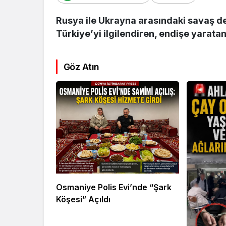
Rusya ile Ukrayna arasındaki savaş 
Türkiye’yi ilgilendiren, endişe yaratan 
Göz Atın
Kültür Sanat
Ekonomi
Türk Müziğinin
Mersin’de
Unutulmaz İsmi Tanju
Siyaset G
Okan Vefat Yıl
Önemli İsi
Dönümünde Anılıyor
Geldi
Osmaniye Polis Evi’nde “Şark
Köşesi” Açıldı