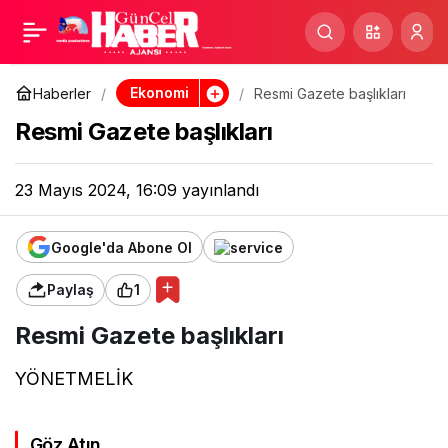
1 haftada 48 terörist
Paylaş
etkisiz hale getirildi
Ekonomi
Haberler
Resmi Gazete başlıkları
Resmi Gazete başlıkları
23 Mayıs 2024, 16:09
yayınlandı
Google'da Abone Ol
Paylaş
1
Resmi Gazete başlıkları
YÖNETMELİK
Göz Atın