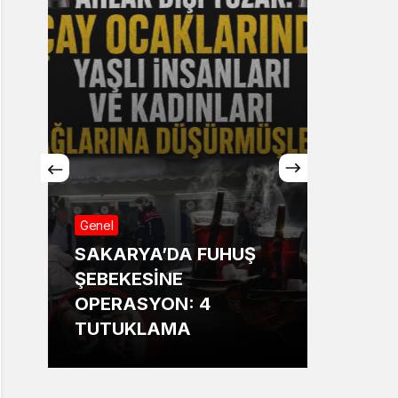
Genel
Genel
SAKARYA’DA FUHUŞ
Sakar
ŞEBEKESİNE
Annesi
OPERASYON: 4
13 ya
TUTUKLAMA
bildir