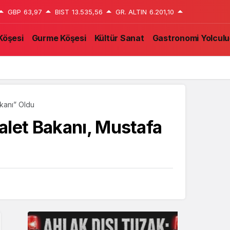
GBP
63,97
BIST
13.535,56
GR. ALTIN
6.201,10
Köşesi
Gurme Köşesi
Kültür Sanat
Gastronomi Yolcul
akanı” Oldu
alet Bakanı, Mustafa