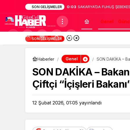
0:02
Sakarya’da dehşet: Annesinin
SON GELIŞMELER
bildirdi
Genel
Günc
Mod
13:12
Türk Müziğinin Unu
SON GELIŞMELER
değiştir
Genel
Haberler
SON DAKİKA – Baka
SON DAKİKA – Bakanla
Çiftçi “İçişleri Bakan
12 Şubat 2026, 01:05
yayınlandı