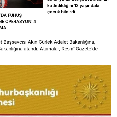
katledildiğini 13 yaşındaki
çocuk bildirdi
’DA FUHUŞ
NE OPERASYON: 4
AMA
et Başsavcısı Akın Gürlek Adalet Bakanlığına,
i Bakanlığına atandı. Atamalar, Resmî Gazete’de