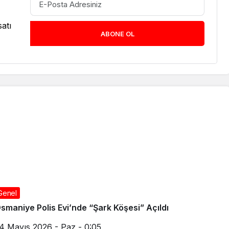
atı
ABONE OL
Genel
smaniye Polis Evi’nde “Şark Köşesi” Açıldı
4 Mayıs 2026 - Paz - 0:05