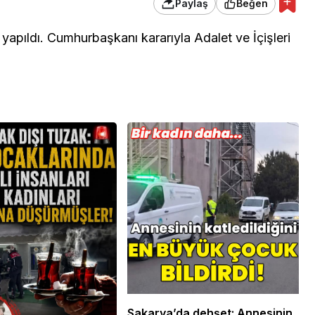
Paylaş
Beğen
 yapıldı. Cumhurbaşkanı kararıyla Adalet ve İçişleri
 Ekonomi ve
Genel
ündemi:
mler Bir Araya
Osmaniye Polis Evi’nde
“Şark Köşesi” Açıldı
Sakarya’da dehşet: Annesinin