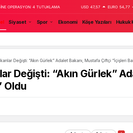
 katledildiğini 13 yaşındaki çocuk
USD
47,57
EURO
54,77
el
Siyaset
Spor
Ekonomi
Köşe Yazıları
Hukuk 
tulmaz İsmi Tanju Okan Vefat Yıl Dönümünde Anılıyor
nlar Değişti: “Akın Gürlek” Adalet Bakanı, Mustafa Çiftçi “İçişleri B
r Değişti: “Akın Gürlek” Ad
ı” Oldu