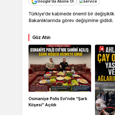
Google'da Abone Ol
Türkiye’de kabinede önemli bir değişiklik
Bakanlıklarında görev değişimine gidildi.
Göz Atın
Kültür Sanat
Ekonomi
Türk Müziğinin
Mersin’de
Unutulmaz İsmi Tanju
Siyaset G
Okan Vefat Yıl
Önemli İsi
Dönümünde Anılıyor
Geldi
Osmaniye Polis Evi’nde “Şark
Köşesi” Açıldı