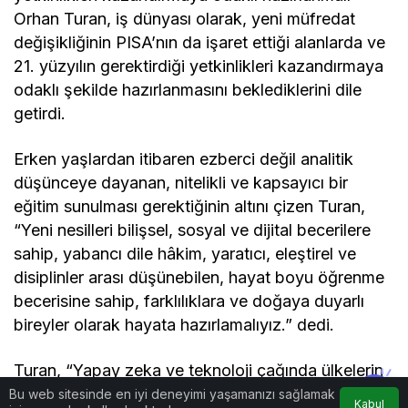
Orhan Turan, iş dünyası olarak, yeni müfredat
değişikliğinin PISA’nın da işaret ettiği alanlarda ve
21. yüzyılın gerektirdiği yetkinlikleri kazandırmaya
odaklı şekilde hazırlanmasını beklediklerini dile
getirdi.
Erken yaşlardan itibaren ezberci değil analitik
düşünceye dayanan, nitelikli ve kapsayıcı bir
eğitim sunulması gerektiğinin altını çizen Turan,
“Yeni nesilleri bilişsel, sosyal ve dijital becerilere
sahip, yabancı dile hâkim, yaratıcı, eleştirel ve
disiplinler arası düşünebilen, hayat boyu öğrenme
becerisine sahip, farklılıklara ve doğaya duyarlı
bireyler olarak hayata hazırlamalıyız.” dedi.
Turan, “Yapay zeka ve teknoloji çağında ülkelerin
eğitim sistemlerini yeniden değerlendirdiği, özel bir
Bu web sitesinde en iyi deneyimi yaşamanızı sağlamak
Kabul