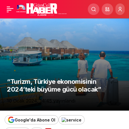
TÜSİAD Başkanı Turan:
Paylaş
Nitelikli insan için
küresel rekabet var
“Turizm, Türkiye ekonomisinin
2024’teki büyüme gücü olacak”
10 Ocak 2024, 14:45
yayınlandı
Google'da Abone Ol