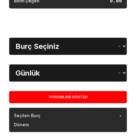
0.00
Birim Değeri
Burç Öğrenme
Burç Seçimi
Dönem
YORUMLARI GÖSTER
-
Seçilen Burç
Dönem
-