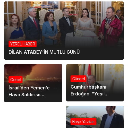
YEREL HABER
DİLAN ATABEY’İN MUTLU GÜNÜ
Güncel
Genel
Cumhurbaşkanı
İsrail’den Yemen’e
Erdoğan: “Yeşil
Hava Saldırısı:
Vatan’ımız İçin
Limanlar Vuruldu,
Havada ve Karada
Bölgesel Gerilim
Seferberlik İlan Ettik”
Tırmanıyor
Köşe Yazıları