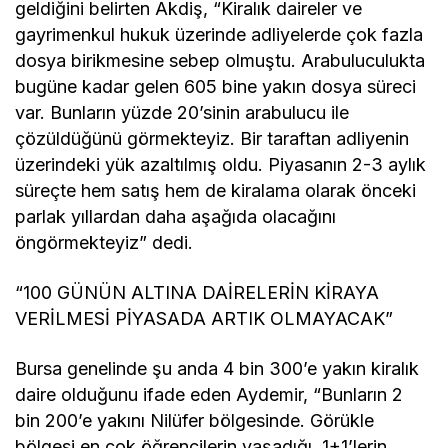
İŞLETMELERİ ÖN PLANDA
geldiğini belirten Akdiş, “Kiralık daireler ve
gayrimenkul hukuk üzerinde adliyelerde çok fazla
dosya birikmesine sebep olmuştu. Arabuluculukta
bugüne kadar gelen 605 bine yakın dosya süreci
var. Bunların yüzde 20’sinin arabulucu ile
çözüldüğünü görmekteyiz. Bir taraftan adliyenin
üzerindeki yük azaltılmış oldu. Piyasanın 2-3 aylık
süreçte hem satış hem de kiralama olarak önceki
parlak yıllardan daha aşağıda olacağını
öngörmekteyiz” dedi.
“100 GÜNÜN ALTINA DAİRELERİN KİRAYA
VERİLMESİ PİYASADA ARTIK OLMAYACAK”
Bursa genelinde şu anda 4 bin 300’e yakın kiralık
daire olduğunu ifade eden Aydemir, “Bunların 2
bin 200’e yakını Nilüfer bölgesinde. Görükle
bölgesi en çok öğrencilerin yaşadığı, 1+1’lerin