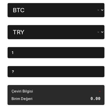
Para Birimi
Dönüştürülen
Miktar
Sonuç
Çeviri Bilgisi
-
0.00
Birim Değeri