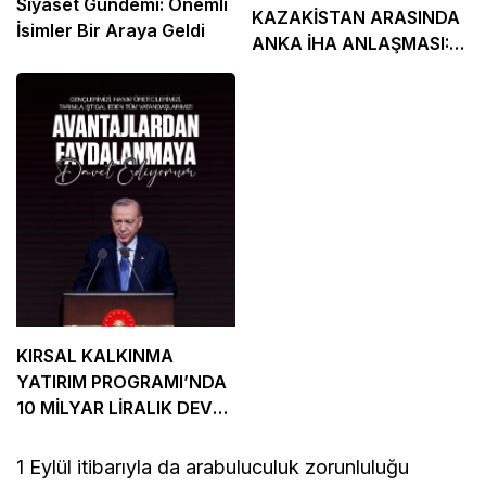
Siyaset Gündemi: Önemli
KAZAKİSTAN ARASINDA
İsimler Bir Araya Geldi
ANKA İHA ANLAŞMASI:
13 STRATEJİK İMZA
KIRSAL KALKINMA
YATIRIM PROGRAMI’NDA
10 MİLYAR LİRALIK DEV
DESTEK: GENÇLER,
KADINLAR VE AİLE
1 Eylül itibarıyla da arabuluculuk zorunluluğu