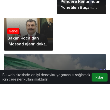
Pencere Kenarından
Yönetilen Başarı:
Gerçek Liderlik
Görünmez Olanı
Görmektir
Genel
Bakan Koca’dan
‘Mossad ajanı’ doktor
iddiasına sert yanıt
geldi
Bu web sitesinde en iyi deneyimi yaşamanızı sağlamak
Kabul
için çerezler kullanılmaktadır.
Genel