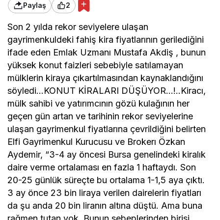
Paylaş
2
Son 2 yılda rekor seviyelere ulaşan
gayrimenkuldeki fahiş kira fiyatlarının gerilediğini
ifade eden Emlak Uzmanı Mustafa Akdiş , bunun
yüksek konut faizleri sebebiyle satılamayan
mülklerin kiraya çıkartılmasından kaynaklandığını
söyledi…KONUT KİRALARI DÜŞÜYOR…!..Kiracı,
mülk sahibi ve yatırımcının gözü kulağının her
geçen gün artan ve tarihinin rekor seviyelerine
ulaşan gayrimenkul fiyatlarına çevrildiğini belirten
Elfi Gayrimenkul Kurucusu ve Brokerı Özkan
Aydemir, “3-4 ay öncesi Bursa genelindeki kiralık
daire verme ortalaması en fazla 1 haftaydı. Son
20-25 günlük süreçte bu ortalama 1-1,5 aya çıktı.
3 ay önce 23 bin liraya verilen dairelerin fiyatları
da şu anda 20 bin liranın altına düştü. Ama buna
rağmen tutan yok. Bunun sebeplerinden birisi