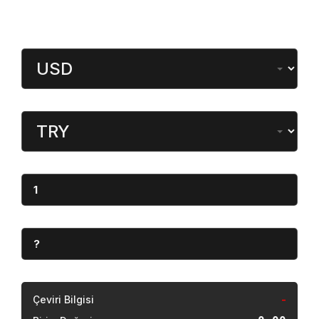
Döviz Çevirici
Miktar
Dönüştürülen
Miktar
Sonuç
Çeviri Bilgisi
-