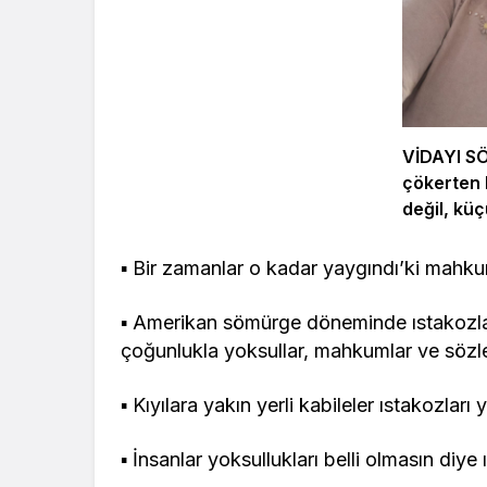
VİDAYI S
çökerten 
değil, küç
alışmaktır
▪ Bir zamanlar o kadar yaygındı’ki mahkum
▪ Amerikan sömürge döneminde ıstakozla
çoğunlukla yoksullar, mahkumlar ve sözle
▪ Kıyılara yakın yerli kabileler ıstakozla
▪ İnsanlar yoksullukları belli olmasın diye