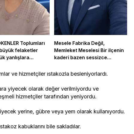
ÖKENLER Toplumları
Mesele Fabrika Değil,
büyük felaketler
Memleket Meselesi Bir ilçenin
ük yanlışlara
kaderi bazen sessizce
.
değişir…
lar ve hizmetçiler ıstakozla besleniyorlardı.
ra yiyecek olarak değer verilmiyordu ve
şmeli hizmetçiler tarafından yeniyordu.
rı yiyecek yerine, gübre veya yem olarak kullanıyordu.
 ıstakoz kabuklarını bile sakladılar.