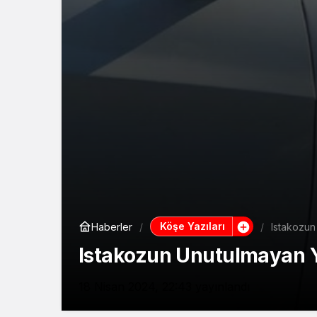
Köşe Yazıları
Haberler
Istakozun
Istakozun Unutulmayan Y
18 Nisan 2024, 22:43
yayınlandı