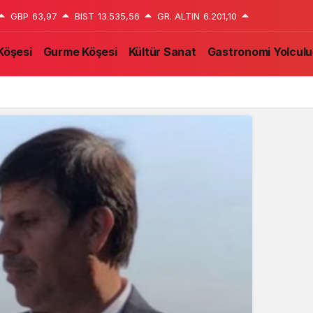
GBP
63,97
BIST
13.535,56
GR. ALTIN
6.201,10
Köşesi
Gurme Köşesi
Kültür Sanat
Gastronomi Yolcul