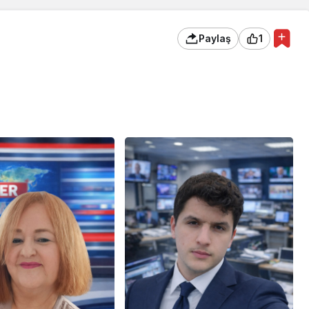
Paylaş
1
Kültür Sanat
Türk Müziğinin
dının
Unutulmaz İsmi Tanju
 Halep’ten
Okan Vefat Yıl
Dönümünde Anılıyor