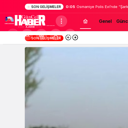
0:05
Osmaniye Polis Evi’nde “Şark
SON GELIŞMELER
Genel
Günc
Mod
16:46
Suriyeli Kadının G
SON GELIŞMELER
değiştir