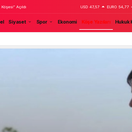
 Köşesi” Açıldı
USD
47,57
EURO
54,77
el
Siyaset
Spor
Ekonomi
Köşe Yazıları
Hukuk 
özünden: Halep’ten Kaçış