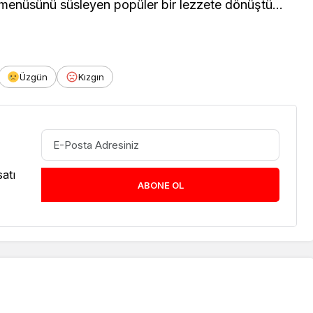
n menüsünü süsleyen popüler bir lezzete dönüştü…
Üzgün
Kızgın
atı
ABONE OL