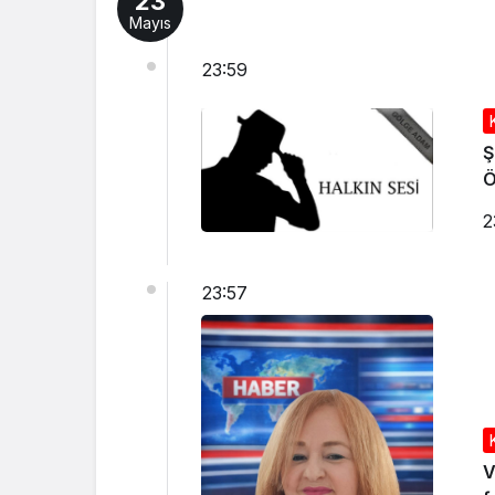
23
Mayıs
23:59
Ş
2
23:57
V