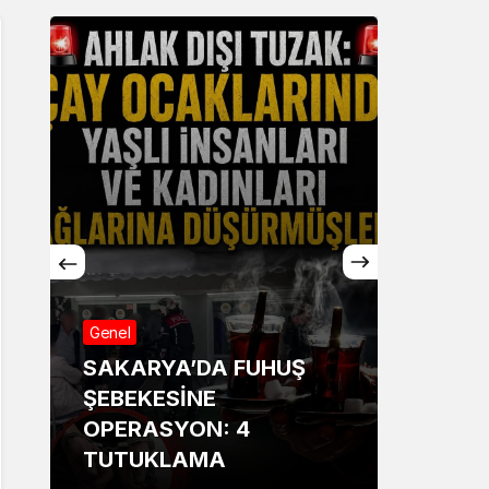
Genel
Genel
SAKARYA’DA FUHUŞ
Sakar
ŞEBEKESİNE
Annesi
OPERASYON: 4
13 ya
TUTUKLAMA
bildir