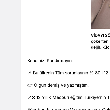
VİDAYI S
çökerten 
değil, küç
alışmaktır
Kendinizi Kandırmayın.
📌 Bu ülkenin Tüm sorunlarının % 80 i 12 
👉 O gün demiş ve yazmıştım.
📌❌ 12 Yıllık Mecburi eğitim Türkiye’nin 
Eğer bundan Hemen Vazgeçmezsek Çok 