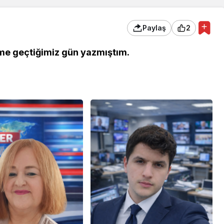
Paylaş
2
time geçtiğimiz gün yazmıştım.
 Ekonomi ve
Genel
ündemi:
mler Bir Araya
Osmaniye Polis Evi’nde
“Şark Köşesi” Açıldı