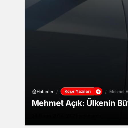
Köşe Yazıları
Haberler
Mehmet Aç
Mehmet Açık: Ülkenin Büt
24 Nisan 2024, 23:21
yayınlandı