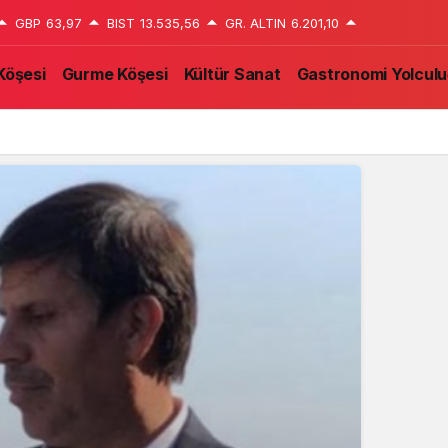
GBP
63,97
BIST
13.535,56
GR. ALTIN
6.201,10
Köşesi
Gurme Köşesi
Kültür Sanat
Gastronomi Yolcul