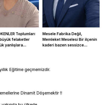
ÖKENLER Toplumları
Mesele Fabrika Değil,
büyük felaketler
Memleket Meselesi Bir ilçenin
ük yanlışlara
kaderi bazen sessizce
.
değişir…
yıllık Eğitime geçmemizdir.
Temellerine Dinamit Döşemektir !!
yakında bu ülkede