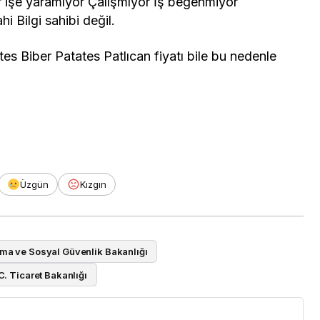
 işe yaramıyor Çalışmıyor İş beğenmiyor
hi Bilgi sahibi değil.
es Biber Patates Patlıcan fiyatı bile bu nedenle
Üzgün
Kızgın
şma ve Sosyal Güvenlik Bakanlığı
C. Ticaret Bakanlığı