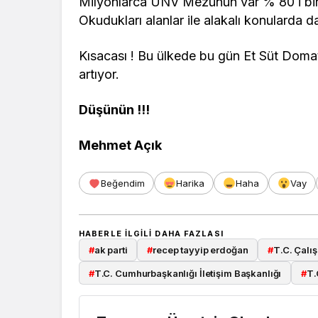
Milyonlarca ÜNV Mezunun var % 80 i bir
Okudukları alanlar ile alakalı konularda da
Kısacası ! Bu ülkede bu gün Et Süt Domat
artıyor.
Düşünün !!!
Mehmet Açık
Beğendim
Harika
Haha
Vay
HABERLE ILGILI DAHA FAZLASI
#
ak parti
#
recep tayyip erdoğan
#
T.C. Çalı
#
T.C. Cumhurbaşkanlığı İletişim Başkanlığı
#
T.