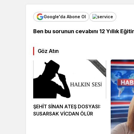
Google'da Abone Ol
Ben bu sorunun cevabını 12 Yıllık Eği
Göz Atın
Kültür Sanat
Ekonomi
Türk Müziğinin
Mersin’de
ŞEHİT SİNAN ATEŞ DOSYASI:
Unutulmaz İsmi Tanju
Siyaset G
SUSARSAK VİCDAN ÖLÜR
Okan Vefat Yıl
Önemli İsi
Dönümünde Anılıyor
Geldi