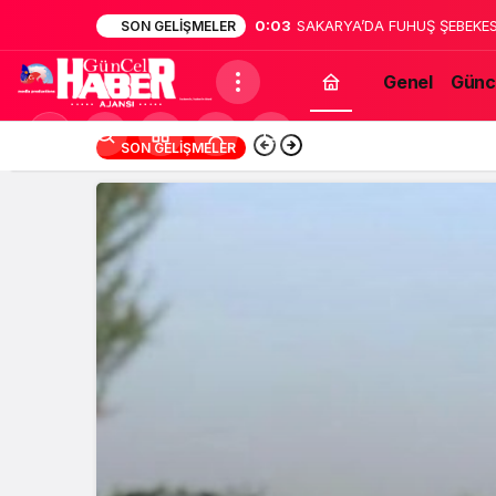
0:02
Sakarya’da dehşet: Annesinin
SON GELIŞMELER
bildirdi
Genel
Günc
Mod
13:12
Türk Müziğinin Unu
SON GELIŞMELER
değiştir