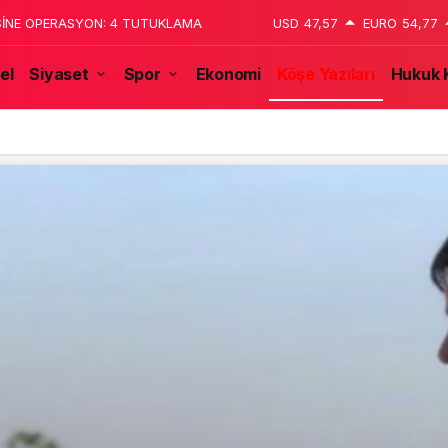
 katledildiğini 13 yaşındaki çocuk
USD
47,57
EURO
54,77
el
Siyaset
Spor
Ekonomi
Köşe Yazıları
Hukuk 
tulmaz İsmi Tanju Okan Vefat Yıl Dönümünde Anılıyor