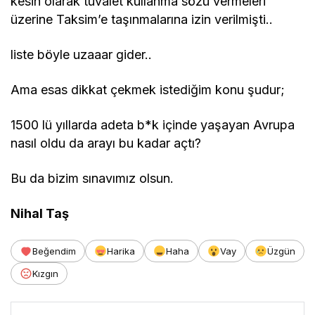
kesin olarak tuvalet kullanma sözü vermeleri
üzerine Taksim’e taşınmalarına izin verilmişti..
liste böyle uzaaar gider..
Ama esas dikkat çekmek istediğim konu şudur;
1500 lü yıllarda adeta b*k içinde yaşayan Avrupa
nasıl oldu da arayı bu kadar açtı?
Bu da bizim sınavımız olsun.
Nihal Taş
Beğendim
Harika
Haha
Vay
Üzgün
Kızgın