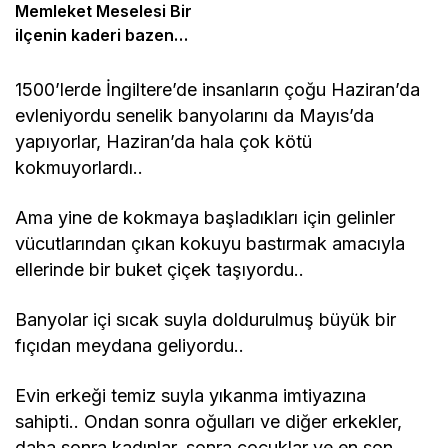
Memleket Meselesi Bir
ilçenin kaderi bazen
sessizce değişir…
1500’lerde İngiltere’de insanların çoğu Haziran’da
evleniyordu senelik banyolarını da Mayıs’da
yapıyorlar, Haziran’da hala çok kötü
kokmuyorlardı..
Ama yine de kokmaya başladıkları için gelinler
vücutlarından çıkan kokuyu bastırmak amacıyla
ellerinde bir buket çiçek taşıyordu..
Banyolar içi sıcak suyla doldurulmuş büyük bir
fıçıdan meydana geliyordu..
Evin erkeği temiz suyla yıkanma imtiyazına
sahipti.. Ondan sonra oğulları ve diğer erkekler,
daha sonra kadınlar, sonra çocuklar ve en son