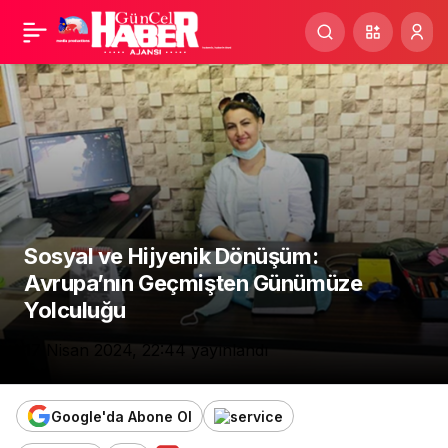
Bombacı Mülayimi Bilir
Paylaş
Misiniz ?
Sosyal ve Hijyenik Dönüşüm:
Avrupa’nın Geçmişten Günümüze
Yolculuğu
17 Nisan 2024, 22:44
yayınlandı
Google'da Abone Ol