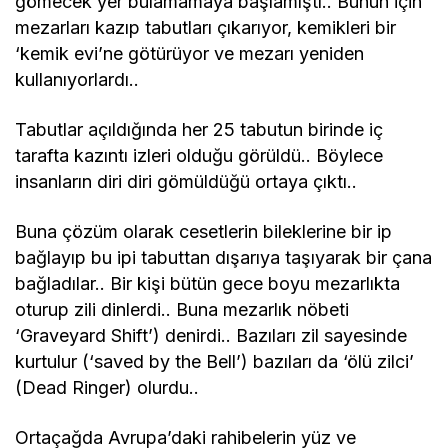
gömecek yer bulamamaya başlamıştı.. Bunun için
mezarları kazıp tabutları çıkarıyor, kemikleri bir
‘kemik evi’ne götürüyor ve mezarı yeniden
kullanıyorlardı..
Tabutlar açıldığında her 25 tabutun birinde iç
tarafta kazıntı izleri olduğu görüldü.. Böylece
insanların diri diri gömüldüğü ortaya çıktı..
Buna çözüm olarak cesetlerin bileklerine bir ip
bağlayıp bu ipi tabuttan dışarıya taşıyarak bir çana
bağladılar.. Bir kişi bütün gece boyu mezarlıkta
oturup zili dinlerdi.. Buna mezarlık nöbeti
‘Graveyard Shift’) denirdi.. Bazıları zil sayesinde
kurtulur (‘saved by the Bell’) bazıları da ‘ölü zilci’
(Dead Ringer) olurdu..
Ortaçağda Avrupa’daki rahibelerin yüz ve