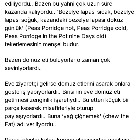
ediliyordu.. Bazen bu yahni çok uzun süre
kazanda kalıyordu.. ‘Bezelye lapası sıcak, bezelye
lapası soğuk, kazandaki bezelye lapası dokuz
günlük’ (Peas Porridge hot, Peas Porridge cold,
Peas Porridge in the Pot nine Days old)
tekerlemesinin menşei budur..
Bazen domuz eti buluyorlar o zaman çok
seviniyorlardı..
Eve ziyaretçi gelirse domuz etlerini asarak onlara
gösteriş yapıyorlardı.. Birisinin eve domuz eti
getirmesi zenginlik işaretiydi.. Bu etten küçük bir
parça keserek misafirleriyle oturup
paylaşıyorlardı.. Buna ‘yağ çiğnemek’ (chew the
Fat) adı veriliyordu..
Parası olanlar kalay-kurşun alaşımından yapılmış