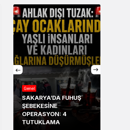
Genel
Genel
SAKARYA’DA FUHUŞ
Sakar
ŞEBEKESİNE
Annesi
OPERASYON: 4
13 ya
TUTUKLAMA
bildir