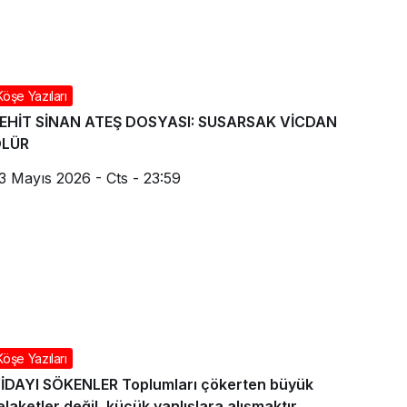
Köşe Yazıları
EHİT SİNAN ATEŞ DOSYASI: SUSARSAK VİCDAN
ÖLÜR
3 Mayıs 2026 - Cts - 23:59
Köşe Yazıları
İDAYI SÖKENLER Toplumları çökerten büyük
elaketler değil, küçük yanlışlara alışmaktır.