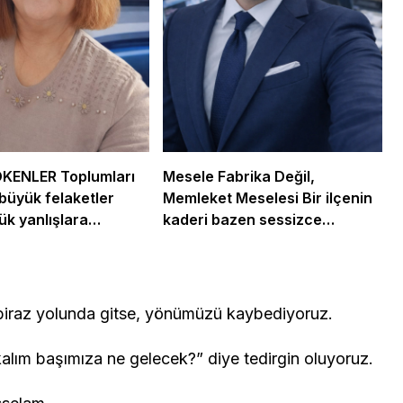
ÖKENLER Toplumları
Mesele Fabrika Değil,
büyük felaketler
Memleket Meselesi Bir ilçenin
ük yanlışlara
kaderi bazen sessizce
.
değişir…
z biraz yolunda gitse, yönümüzü kaybediyoruz.
alım başımıza ne gelecek?” diye tedirgin oluyoruz.