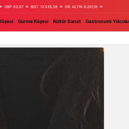
GBP
63,97
BIST
13.535,56
GR. ALTIN
6.201,10
Köşesi
Gurme Köşesi
Kültür Sanat
Gastronomi Yolcul