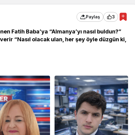
Paylaş
3
önen Fatih Baba’ya “Almanya’yı nasıl buldun?”
 verir “Nasıl olacak ulan, her şey öyle düzgün ki,
 Ekonomi ve
Genel
ündemi:
mler Bir Araya
Osmaniye Polis Evi’nde
“Şark Köşesi” Açıldı