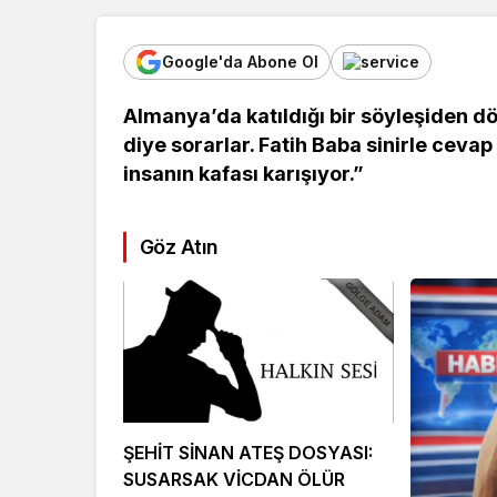
Google'da Abone Ol
Almanya’da katıldığı bir söyleşiden d
diye sorarlar. Fatih Baba sinirle cevap
insanın kafası karışıyor.”
Göz Atın
Kültür Sanat
Ekonomi
Türk Müziğinin
Mersin’de
Unutulmaz İsmi Tanju
Siyaset G
Okan Vefat Yıl
Önemli İsi
ŞEHİT SİNAN ATEŞ DOSYASI:
Dönümünde Anılıyor
Geldi
SUSARSAK VİCDAN ÖLÜR