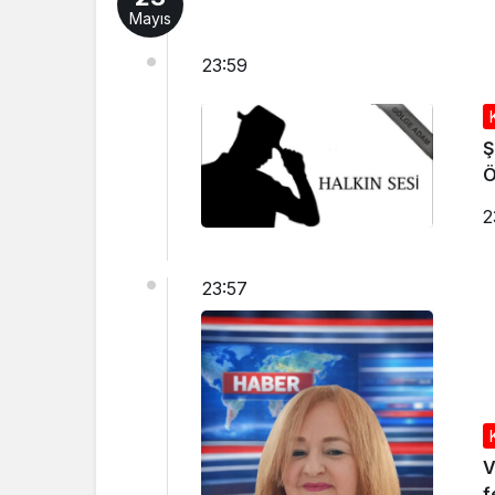
Mayıs
23:59
Ş
2
23:57
V
f