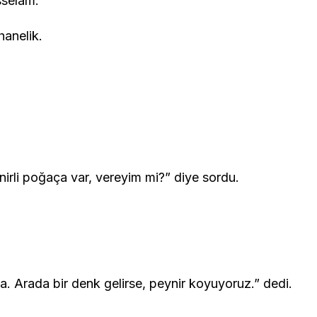
sselam.
hanelik.
irli poğaça var, vereyim mi?” diye sordu.
a. Arada bir denk gelirse, peynir koyuyoruz.” dedi.