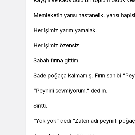
Kaygılı ve kaos dolu bir toplum olduk ve
Memleketin yarısı hastanelik, yarısı hapis
Her işimiz yarım yamalak.
Her işimiz özensiz.
Sabah fırına gittim.
Sade poğaça kalmamış. Fırın sahibi “Peyn
“Peynirli sevmiyorum.” dedim.
Sırıttı.
“Yok yok” dedi “Zaten adı peynirli poğaç