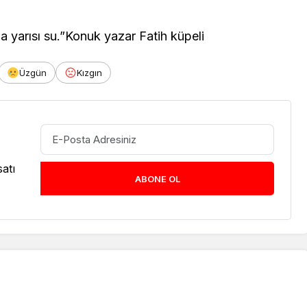
a yarısı su.”Konuk yazar Fatih küpeli
Üzgün
Kızgın
atı
ABONE OL