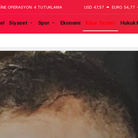
 katledildiğini 13 yaşındaki çocuk
USD
47,57
EURO
54,77
el
Siyaset
Spor
Ekonomi
Köşe Yazıları
Hukuk 
tulmaz İsmi Tanju Okan Vefat Yıl Dönümünde Anılıyor