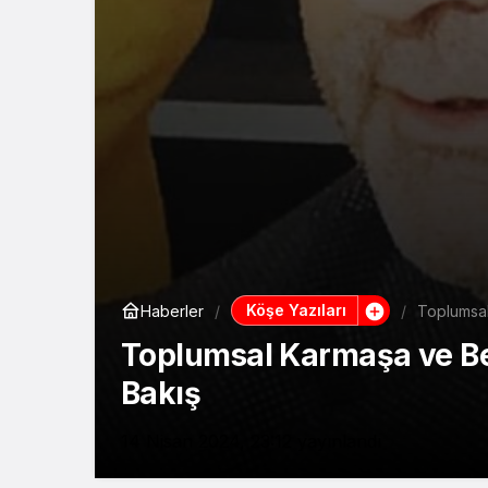
Köşe Yazıları
Haberler
Toplumsal
Toplumsal Karmaşa ve Bel
Bakış
14 Nisan 2024, 23:12
yayınlandı