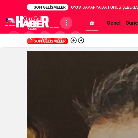
0:02
Sakarya’da dehşet: Annesinin
SON GELIŞMELER
bildirdi
Genel
Günc
Mod
13:12
Türk Müziğinin Unu
SON GELIŞMELER
değiştir